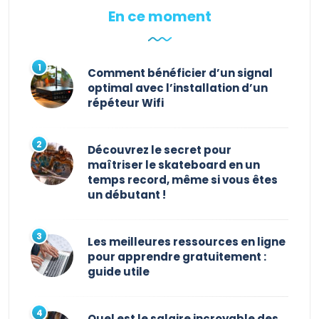
En ce moment
Comment bénéficier d’un signal
optimal avec l’installation d’un
répéteur Wifi
Découvrez le secret pour
maîtriser le skateboard en un
temps record, même si vous êtes
un débutant !
Les meilleures ressources en ligne
pour apprendre gratuitement :
guide utile
Quel est le salaire incroyable des