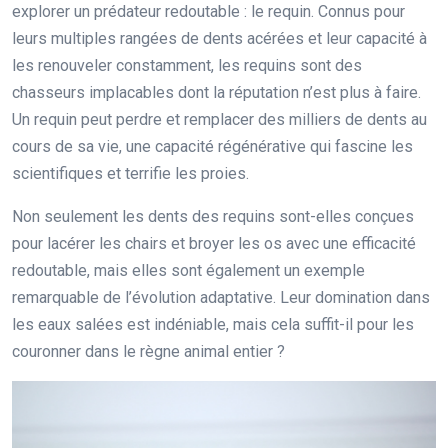
explorer un prédateur redoutable : le requin. Connus pour
leurs multiples rangées de dents acérées et leur capacité à
les renouveler constamment, les requins sont des
chasseurs implacables dont la réputation n’est plus à faire.
Un requin peut perdre et remplacer des milliers de dents au
cours de sa vie, une capacité régénérative qui fascine les
scientifiques et terrifie les proies.
Non seulement les dents des requins sont-elles conçues
pour lacérer les chairs et broyer les os avec une efficacité
redoutable, mais elles sont également un exemple
remarquable de l’évolution adaptative. Leur domination dans
les eaux salées est indéniable, mais cela suffit-il pour les
couronner dans le règne animal entier ?