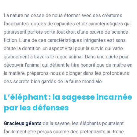
La nature ne cesse de nous étonner avec ses créatures
fascinantes, dotées de capacités et de caractéristiques qui
paraissent parfois sortir tout droit d’une œuvre de science-
fiction. L’une de ces caractéristiques intrigantes est sans
doute la dentition, un aspect vital pour la survie qui varie
grandement à travers le règne animal. Dans une quête pour
découvrir l’animal qui détient le titre honorifique de maître en
la matière, préparons-nous à plonger dans les profondeurs
des secrets bien gardés de la faune mondiale.
L’éléphant : la sagesse incarnée
par les défenses
Gracieux géants
de la savane, les éléphants pourraient
facilement être perçus comme des prétendants au trône