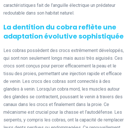
caractéristiques fait de l’anguille électrique un prédateur
redoutable dans son habitat naturel.
La dentition du cobra reflète une
adaptation évolutive sophistiquée
Les cobras possèdent des crocs extrêmement développés,
qui sont non seulement longs mais aussi très aiguisés. Ces
crocs sont conçus pour percer efficacement la peau et le
tissu des proies, permettant une injection rapide et efficace
de venin. Les crocs des cobras sont connectés à des
glandes à venin. Lorsqu’un cobra mord, les muscles autour
des glandes se contractent, poussant le venin à travers des
canaux dans les crocs et finalement dans la proie. Ce
mécanisme est crucial pour la chasse et l’autodéfense. Les
serpents, y compris les cobras, ont la capacité de remplacer
leurs dents perdues ou endommagées. Ce renouvellement