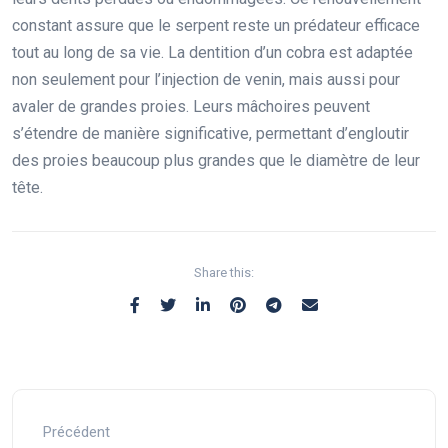
constant assure que le serpent reste un prédateur efficace
tout au long de sa vie. La dentition d’un cobra est adaptée
non seulement pour l’injection de venin, mais aussi pour
avaler de grandes proies. Leurs mâchoires peuvent
s’étendre de manière significative, permettant d’engloutir
des proies beaucoup plus grandes que le diamètre de leur
tête.
Share this:
Précédent