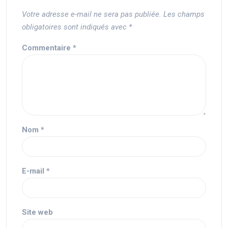
Votre adresse e-mail ne sera pas publiée.
Les champs
obligatoires sont indiqués avec
*
Commentaire
*
Nom
*
E-mail
*
Site web