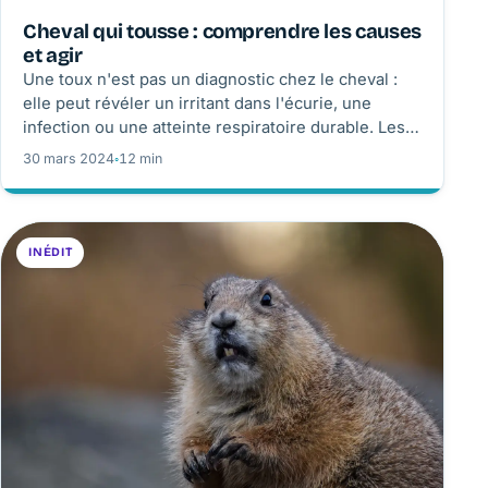
Cheval qui tousse : comprendre les causes
et agir
Une toux n'est pas un diagnostic chez le cheval :
elle peut révéler un irritant dans l'écurie, une
infection ou une atteinte respiratoire durable. Les
bons réflexes consistent à évaluer l'urgence,
30 mars 2024
◦
12 min
réduire l'exposition à la poussière et faire
intervenir le vétérinaire au bon moment.
INÉDIT