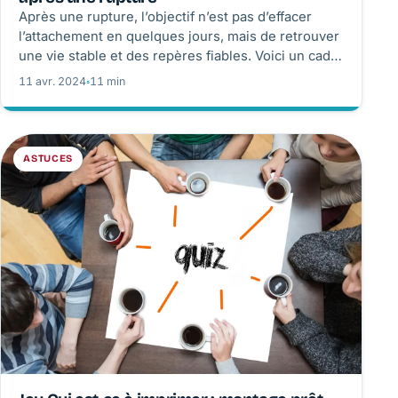
Après une rupture, l’objectif n’est pas d’effacer
l’attachement en quelques jours, mais de retrouver
une vie stable et des repères fiables. Voici un cadre
concret pour traverser le choc, limiter les décisions
11 avr. 2024
◦
11 min
regrettées et vous reconstruire sans vous
brusquer.
ASTUCES