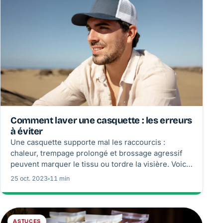
Comment laver une casquette : les erreurs
à éviter
Une casquette supporte mal les raccourcis :
chaleur, trempage prolongé et brossage agressif
peuvent marquer le tissu ou tordre la visière. Voici
une méthode de lavage à la main, les exceptions
25 oct. 2023
◦
11 min
prévues par l’étiquette et les réflexes pour la
conserver nette plus longtemps.
ASTUCES