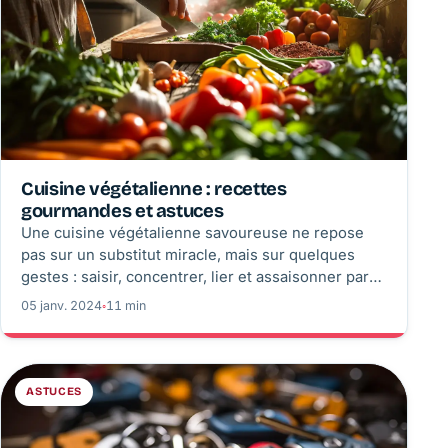
Cuisine végétalienne : recettes
gourmandes et astuces
Une cuisine végétalienne savoureuse ne repose
pas sur un substitut miracle, mais sur quelques
gestes : saisir, concentrer, lier et assaisonner par
couches. Voici les bons repères, les proportions et
05 janv. 2024
◦
11 min
trois recettes pour obtenir du croquant, de
l’onctuosité et du relief dès ce soir.
ASTUCES