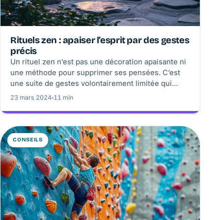
Rituels zen : apaiser l’esprit par des gestes
précis
Un rituel zen n’est pas une décoration apaisante ni
une méthode pour supprimer ses pensées. C’est
une suite de gestes volontairement limitée qui
donne au corps et à l’attention un point d’appui, à
23 mars 2024
◦
11 min
condition de l’adapter à sa vraie vie.
CONSEILS