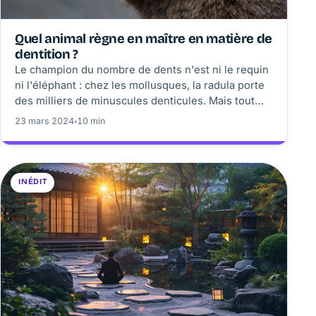
Quel animal règne en maître en matière de
dentition ?
Le champion du nombre de dents n'est ni le requin
ni l'éléphant : chez les mollusques, la radula porte
des milliers de minuscules denticules. Mais tout
dépend de ce que l'on compte : dentition,
23 mars 2024
◦
10 min
renouvellement, dureté ou efficacité.
INÉDIT