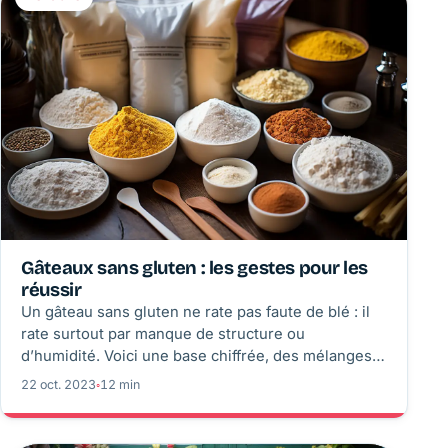
Gâteaux sans gluten : les gestes pour les
réussir
Un gâteau sans gluten ne rate pas faute de blé : il
rate surtout par manque de structure ou
d’humidité. Voici une base chiffrée, des mélanges
de farines cohérents et les gestes qui donnent une
22 oct. 2023
◦
12 min
mie tendre, stable et non friable.