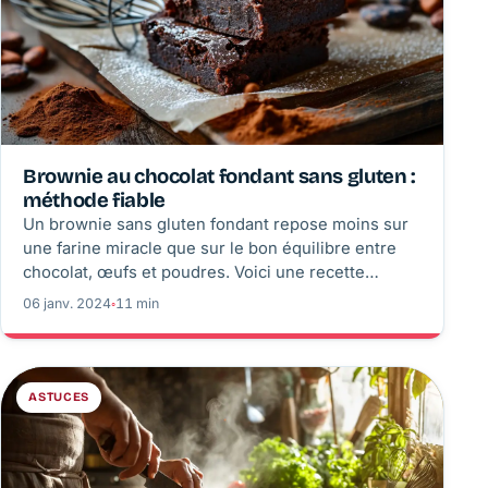
Brownie au chocolat fondant sans gluten :
méthode fiable
Un brownie sans gluten fondant repose moins sur
une farine miracle que sur le bon équilibre entre
chocolat, œufs et poudres. Voici une recette
calibrée, les gestes de cuisson et les corrections
06 janv. 2024
◦
11 min
utiles pour obtenir un cœur dense, jamais pâteux.
ASTUCES