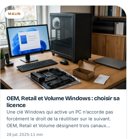
Les articles de cette sélection
MALIN
OEM, Retail et Volume Windows : choisir sa
licence
Une clé Windows qui active un PC n’accorde pas
forcément le droit de la réutiliser sur le suivant.
OEM, Retail et Volume désignent trois canaux
d’acquisition aux règles distinctes : voici comment
28 juil. 2025
◦
11 min