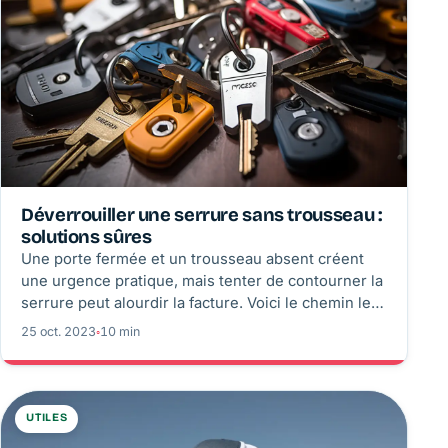
Déverrouiller une serrure sans trousseau :
solutions sûres
Une porte fermée et un trousseau absent créent
une urgence pratique, mais tenter de contourner la
serrure peut alourdir la facture. Voici le chemin le
plus rapide et légal pour rentrer, protéger le
25 oct. 2023
◦
10 min
logement et éviter qu’un incident banal ne
devienne un remplacement complet de porte.
UTILES