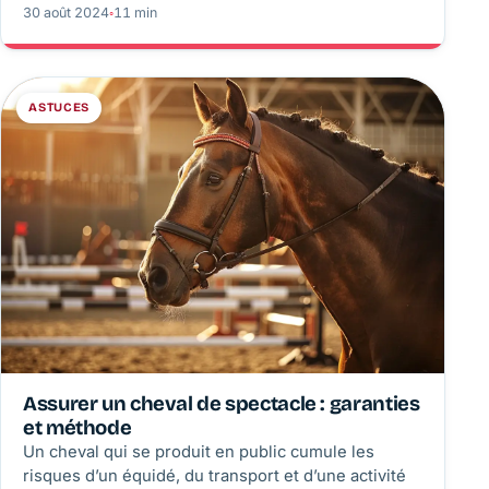
préparer une sortie sûre, connaître les accès
30 août 2024
◦
11 min
encadrés et savoir renoncer au bon moment.
ASTUCES
Assurer un cheval de spectacle : garanties
et méthode
Un cheval qui se produit en public cumule les
risques d’un équidé, du transport et d’une activité