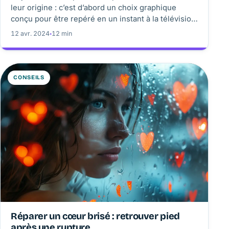
leur origine : c’est d’abord un choix graphique
conçu pour être repéré en un instant à la télévision.
De l’animation sur celluloïd à la mémoire visuelle,
12 avr. 2024
◦
12 min
ce parti pris montre comment une couleur peut
installer une série dans la culture populaire.
CONSEILS
Réparer un cœur brisé : retrouver pied
après une rupture