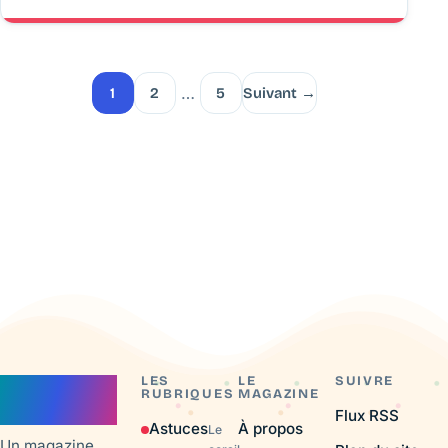
repérage à faire pour réussir votre sortie dans le
sud de la France.
…
1
2
5
Suivant →
LES
LE
SUIVRE
e‑aquario
RUBRIQUES
MAGAZINE
Flux RSS
Astuces
À propos
Le
Un magazine