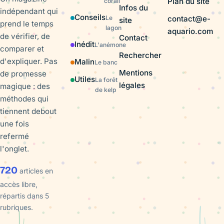
Plan du site
corail
Infos du
indépendant qui
Conseils
contact@e-
Le
site
prend le temps
lagon
aquario.com
de vérifier, de
Contact
Inédit
L'anémone
comparer et
Rechercher
d'expliquer. Pas
Malin
Le banc
Mentions
de promesse
Utiles
La forêt
légales
magique : des
de kelp
méthodes qui
tiennent debout
une fois
refermé
l'onglet.
720
articles en
accès libre,
répartis dans 5
rubriques.