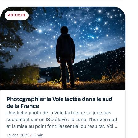
cultures qui donnent vraiment en pot.
ASTUCES
Photographier la Voie lactée dans le sud
de la France
Une belle photo de la Voie lactée ne se joue pas
seulement sur un ISO élevé : la Lune, l’horizon sud
et la mise au point font l’essentiel du résultat. Voici
la manipulation, les réglages de départ et le
19 oct. 2023
◦
13 min