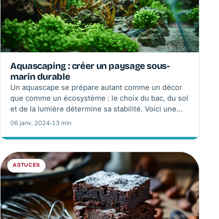
Aquascaping : créer un paysage sous-
marin durable
Un aquascape se prépare autant comme un décor
que comme un écosystème : le choix du bac, du sol
et de la lumière détermine sa stabilité. Voici une
méthode réaliste pour composer, planter, cycler et
06 janv. 2024
◦
13 min
entretenir un premier paysage sous-marin.
ASTUCES