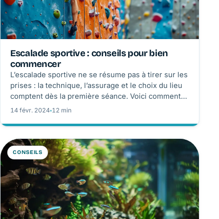
Escalade sportive : conseils pour bien
commencer
L’escalade sportive ne se résume pas à tirer sur les
prises : la technique, l’assurage et le choix du lieu
comptent dès la première séance. Voici comment
commencer en salle, acheter au bon moment et
14 févr. 2024
◦
12 min
progresser sans brûler les étapes.
CONSEILS