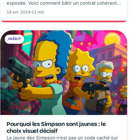
exposée. Voici comment bâtir un contrat cohérent,
déclarer précisément la pratique et préparer un
18 avr. 2024
◦
11 min
dossier qui résiste à un sinistre.
INÉDIT
Pourquoi les Simpson sont jaunes : le
choix visuel décisif
Le jaune des Simpson n’est pas un code caché sur