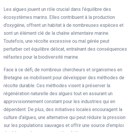
Les algues jouent un rôle crucial dans l’équilibre des
écosystèmes marins. Elles contribuent à la production
d’oxygène, offrent un habitat à de nombreuses espèces et
sont un élément clé de la chaîne alimentaire marine.
Toutefois, une récolte excessive ou mal gérée peut
perturber cet équilibre délicat, entraînant des conséquences
néfastes pour la biodiversité marine.
Face à ce défi, de nombreux chercheurs et organismes en
Bretagne se mobilisent pour développer des méthodes de
récolte durable. Ces méthodes visent à préserver la
régénération naturelle des algues tout en assurant un
approvisionnement constant pour les industries qui en
dépendent. De plus, des initiatives locales encouragent la
culture d’algues, une alternative qui peut réduire la pression
sur les populations sauvages et offrir une source d’emploi