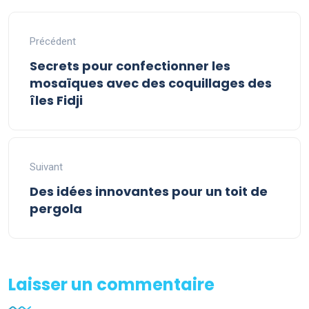
Précédent
Secrets pour confectionner les
mosaïques avec des coquillages des
îles Fidji
Suivant
Des idées innovantes pour un toit de
pergola
Laisser un commentaire