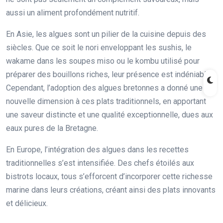
aussi un aliment profondément nutritif.
En Asie, les algues sont un pilier de la cuisine depuis des
siècles. Que ce soit le nori enveloppant les sushis, le
wakame dans les soupes miso ou le kombu utilisé pour
préparer des bouillons riches, leur présence est indéniable.
Cependant, l’adoption des algues bretonnes a donné une
nouvelle dimension à ces plats traditionnels, en apportant
une saveur distincte et une qualité exceptionnelle, dues aux
eaux pures de la Bretagne.
En Europe, l’intégration des algues dans les recettes
traditionnelles s’est intensifiée. Des chefs étoilés aux
bistrots locaux, tous s’efforcent d’incorporer cette richesse
marine dans leurs créations, créant ainsi des plats innovants
et délicieux.