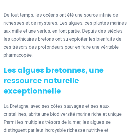
De tout temps, les océans ont été une source infinie de
richesses et de mystères. Les algues, ces plantes marines
aux mille et une vertus, en font partie. Depuis des siècles,
les apothicaires bretons ont su exploiter les bienfaits de
ces trésors des profondeurs pour en faire une véritable
pharmacopée.
Les algues bretonnes, une
ressource naturelle
exceptionnelle
La Bretagne, avec ses côtes sauvages et ses eaux
cristallines, abrite une biodiversité marine riche et unique.
Parmi les multiples trésors de la mer, les algues se
distinguent par leur incroyable richesse nutritive et