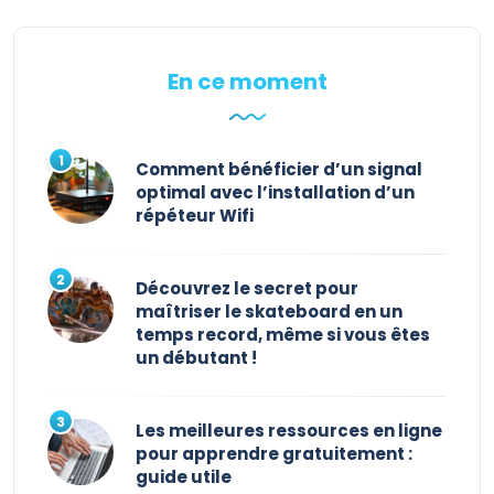
En ce moment
Comment bénéficier d’un signal
optimal avec l’installation d’un
répéteur Wifi
Découvrez le secret pour
maîtriser le skateboard en un
temps record, même si vous êtes
un débutant !
Les meilleures ressources en ligne
pour apprendre gratuitement :
guide utile