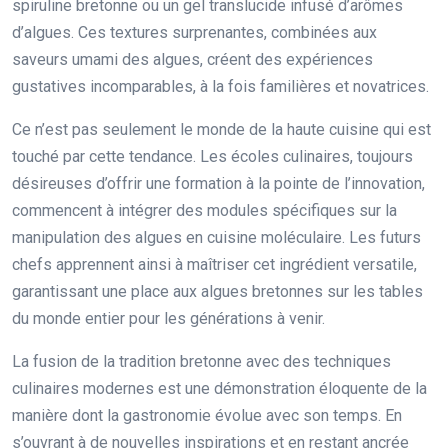
spiruline bretonne ou un gel translucide infusé d’arômes
d’algues. Ces textures surprenantes, combinées aux
saveurs umami des algues, créent des expériences
gustatives incomparables, à la fois familières et novatrices.
Ce n’est pas seulement le monde de la haute cuisine qui est
touché par cette tendance. Les écoles culinaires, toujours
désireuses d’offrir une formation à la pointe de l’innovation,
commencent à intégrer des modules spécifiques sur la
manipulation des algues en cuisine moléculaire. Les futurs
chefs apprennent ainsi à maîtriser cet ingrédient versatile,
garantissant une place aux algues bretonnes sur les tables
du monde entier pour les générations à venir.
La fusion de la tradition bretonne avec des techniques
culinaires modernes est une démonstration éloquente de la
manière dont la gastronomie évolue avec son temps. En
s’ouvrant à de nouvelles inspirations et en restant ancrée