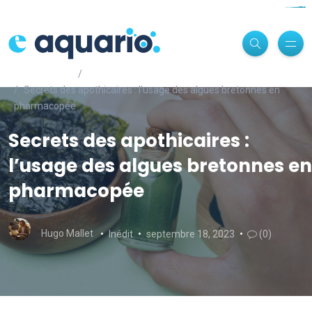
www.ginnimedia.com/about-us/what-we-do
theantiguaguide.com/public
lawrencehealthcenter.com
desaparhorboan.id/listing
artikel penelitian aceh
pafibulelengkab.org
situs toto bento4d
measure1.scroll.pub
slot gacor maxwin
thepubtheatre
toto slot gacor
hsddonline.com
slot gacor hari ini
slot gacor hari ini
slot gacor hari ini
link slot gacor
slot gacor hari ini
slot gacor hari ini
slot gacor hari ini
slot gacor hari ini
link slot gacor
slot gacor hari ini
link slot gacor
slot thailand
slot gacor hari ini
slot gacor hari ini
slot gacor hari ini
slot gacor hari ini
link slot gacor
link slot gacor
togel online
togel online
togel online
togel online
togel online
togel online
togel online
togel online
bandar togel
togel online
bandar togel
bandar togel
togel online
bandar togel
bandar togel
bandar togel
toto togel
situs togel
toto togel
situs togel
toto togel
situs togel
slot online
slot online
situs togel
toto togel
slot online
situs togel
toto togel
toto togel
toto togel
situs togel
toto togel
slot online
toto togel
toto togel
toto togel
idisurabaya.org
situs togel
slot online
toto togel
toto togel
situs togel
slot online
slot online
situs togel
toto slot
situs toto
sydney night
situs slot
situs slot
slot gacor
toto slot
situs toto
situs slot
slot gacor
situs toto
slot gacor
situs toto
toto slot
toto slot
toto slot
toto slot
slot gacor
situs toto
toto slot
togel resmi
toto slot
slot gacor
slot gacor
toto slot
situs slot
toto slot
situs gacor
slot gacor
toto slot
slot gacor
toto slot
link togel
situs toto
toto slot
toto slot
toto slot
toto slot
slot gacor
situs gacor
situs toto
situs toto
toto slot
toto slot
situs slot
toto slot
situs slot
baselyne.io
slot gacor
slot gacor
toto slot
toto slot
link togel
toto slot
toto slot
situs gacor
situs slot
toto slot
situs gacor
toto slot
situs toto
situs toto
situs gacor
toto slot
situs slot
slot gacor
togel resmi
slot gacor
toto slot
toto slot
situs gacor
toto slot
situs slot
togel resmi
slot gacor
situs slot
bento4d
bento4d
bento4d
slot resmi
bento4d
bento4d
link slot
bento4d
slot resmi
link slot
slot resmi
slot resmi
link slot
link slot
link gacor
slot resmi
bento4d
slot resmi
slot resmi
slot resmi
link slot
slot resmi
link slot
link slot
link slot
link gacor
link slot
slot resmi
slot resmi
bento4d
link slot
rtp slot
situs hk
rtp slot
rtp slot
rtp slot
rtp slot
rtp slot
rtp slot
rtp slot
toto
toto
rtp live
toto
toto
toto
e-aquario.com
Inédit
Secrets des apothicaires : l’usage des algues bretonnes en
pharmacopée
Secrets des apothicaires :
l’usage des algues bretonnes en
pharmacopée
Hugo Mallet
Inédit
septembre 18, 2023
(0)