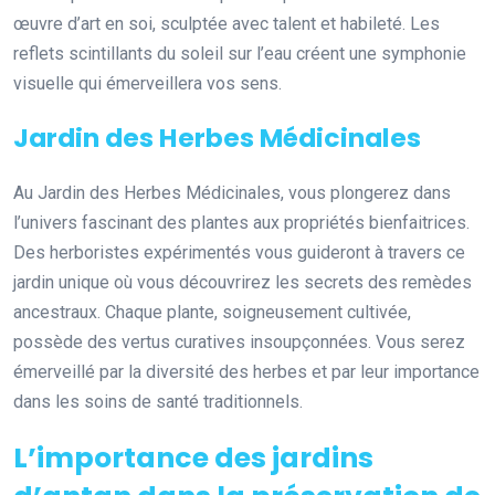
œuvre d’art en soi, sculptée avec talent et habileté. Les
reflets scintillants du soleil sur l’eau créent une symphonie
visuelle qui émerveillera vos sens.
Jardin des Herbes Médicinales
Au Jardin des Herbes Médicinales, vous plongerez dans
l’univers fascinant des plantes aux propriétés bienfaitrices.
Des herboristes expérimentés vous guideront à travers ce
jardin unique où vous découvrirez les secrets des remèdes
ancestraux. Chaque plante, soigneusement cultivée,
possède des vertus curatives insoupçonnées. Vous serez
émerveillé par la diversité des herbes et par leur importance
dans les soins de santé traditionnels.
L’importance des jardins