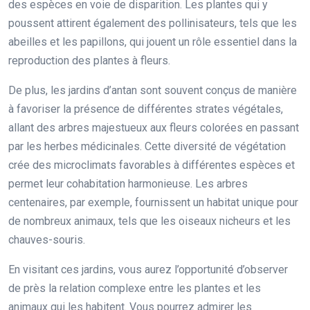
des espèces en voie de disparition. Les plantes qui y
poussent attirent également des pollinisateurs, tels que les
abeilles et les papillons, qui jouent un rôle essentiel dans la
reproduction des plantes à fleurs.
De plus, les jardins d’antan sont souvent conçus de manière
à favoriser la présence de différentes strates végétales,
allant des arbres majestueux aux fleurs colorées en passant
par les herbes médicinales. Cette diversité de végétation
crée des microclimats favorables à différentes espèces et
permet leur cohabitation harmonieuse. Les arbres
centenaires, par exemple, fournissent un habitat unique pour
de nombreux animaux, tels que les oiseaux nicheurs et les
chauves-souris.
En visitant ces jardins, vous aurez l’opportunité d’observer
de près la relation complexe entre les plantes et les
animaux qui les habitent. Vous pourrez admirer les