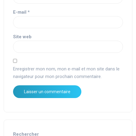
E-mail
*
Site web
Enregistrer mon nom, mon e-mail et mon site dans le
navigateur pour mon prochain commentaire.
Rechercher