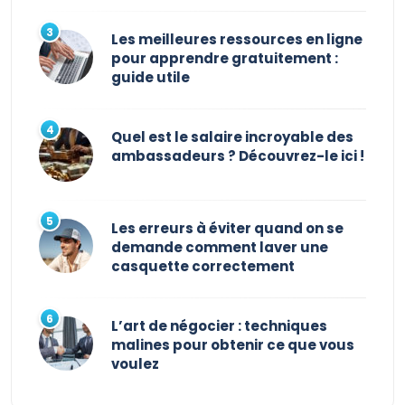
Les meilleures ressources en ligne
pour apprendre gratuitement :
guide utile
Quel est le salaire incroyable des
ambassadeurs ? Découvrez-le ici !
Les erreurs à éviter quand on se
demande comment laver une
casquette correctement
L’art de négocier : techniques
malines pour obtenir ce que vous
voulez