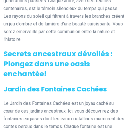
générations passées. Chaque arbre, avec ses feuilles
centenaires, est le témoin silencieux du temps qui passe.
Les rayons du soleil qui filtrent à travers les branches créent
un jeu d’ombre et de lumière d’une beauté saisissante. Vous
serez émerveillé par cette communion entre la nature et
l’histoire.
Secrets ancestraux dévoilés :
Plongez dans une oasis
enchantée!
Jardin des Fontaines Cachées
Le Jardin des Fontaines Cachées est un joyau caché au
cœur de ces jardins ancestraux. Ici, vous découvrirez des
fontaines exquises dont les eaux cristallines murmurent des
contes perdus dans le temps. Chaque fontaine est une