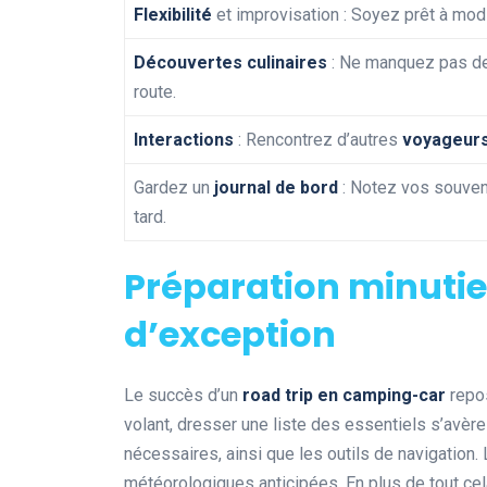
Flexibilité
et improvisation : Soyez prêt à modi
Découvertes culinaires
: Ne manquez pas de 
route.
Interactions
: Rencontrez d’autres
voyageur
Gardez un
journal de bord
: Notez vos souven
tard.
Préparation minuti
d’exception
Le succès d’un
road trip en camping-car
repos
volant, dresser une liste des essentiels s’avère j
nécessaires, ainsi que les outils de navigation
météorologiques anticipées. En plus de tout cel