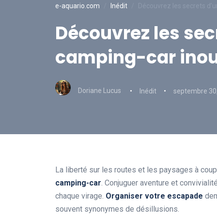
e-aquario.com
Inédit
Découvrez les secrets d’un
Découvrez les secr
camping-car inoub
Doriane Lucus
Inédit
septembre 30
La liberté sur les routes et les paysages à coup
camping-car
. Conjuguer aventure et conviviali
chaque virage.
Organiser votre escapade
dema
souvent synonymes de désillusions.