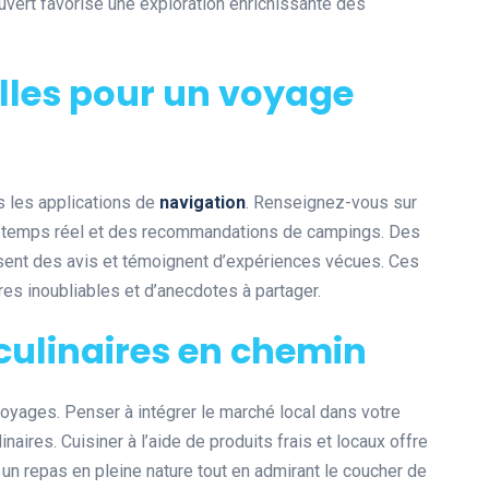
uvert favorise une exploration enrichissante des
lles pour un voyage
ns les applications de
navigation
. Renseignez-vous sur
 en temps réel et des recommandations de campings. Des
ent des avis et témoignent d’expériences vécues. Ces
s inoubliables et d’anecdotes à partager.
s culinaires en chemin
oyages. Penser à intégrer le marché local dans votre
naires. Cuisiner à l’aide de produits frais et locaux offre
 un repas en pleine nature tout en admirant le coucher de