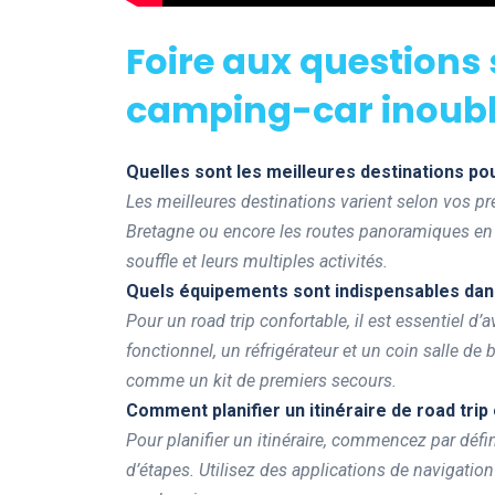
Foire aux questions 
camping-car inoubl
Quelles sont les meilleures destinations po
Les meilleures destinations varient selon vos pr
Bretagne ou encore les routes panoramiques en 
souffle et leurs multiples activités.
Quels équipements sont indispensables dan
Pour un road trip confortable, il est essentiel 
fonctionnel, un réfrigérateur et un coin salle de
comme un kit de premiers secours.
Comment planifier un itinéraire de road trip
Pour planifier un itinéraire, commencez par défin
d’étapes. Utilisez des applications de navigation