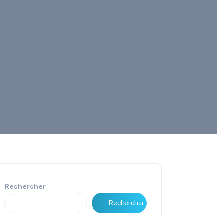
Rechercher
Rechercher