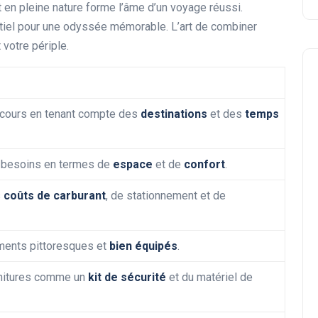
t en pleine nature forme l’âme d’un voyage réussi.
iel pour une odyssée mémorable. L’art de combiner
 votre périple.
parcours en tenant compte des
destinations
et des
temps
 besoins en termes de
espace
et de
confort
.
s
coûts de carburant
, de stationnement et de
ents pittoresques et
bien équipés
.
rnitures comme un
kit de sécurité
et du matériel de