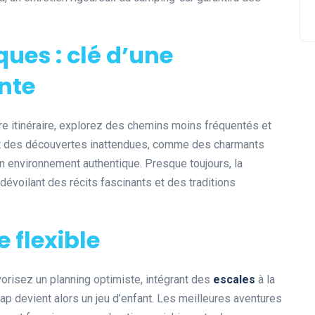
ques : clé d’une
nte
re itinéraire, explorez des chemins moins fréquentés et
nt des découvertes inattendues, comme des charmants
un environnement authentique. Presque toujours, la
 dévoilant des récits fascinants et des traditions
e flexible
avorisez un planning optimiste, intégrant des
escales
à la
cap devient alors un jeu d’enfant. Les meilleures aventures