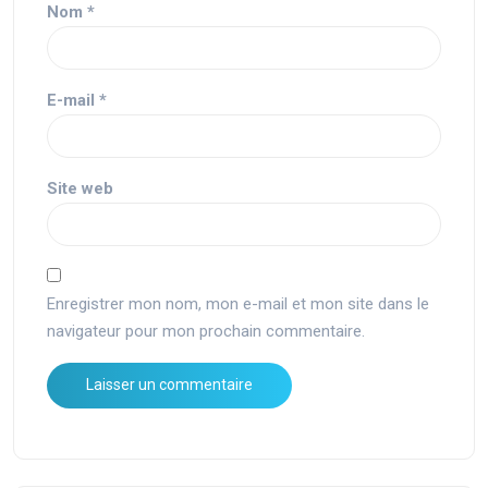
Nom
*
E-mail
*
Site web
Enregistrer mon nom, mon e-mail et mon site dans le
navigateur pour mon prochain commentaire.