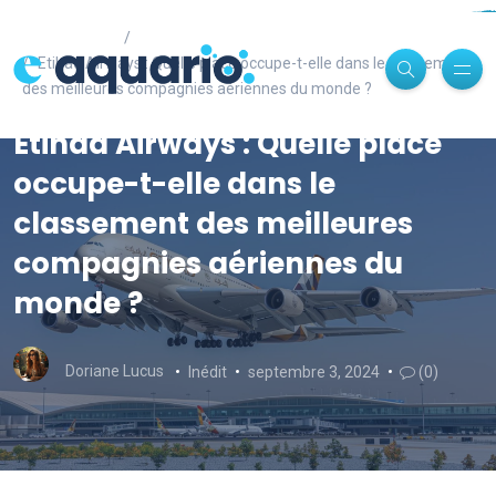
lawrencehealthcenter.com
pafibulelengkab.org
thepubtheatre
hsddonline.com
daftar bento4d
daftar bento4d
situs slot gacor
situs slot gacor
link slot gacor
link slot gacor
slot gacor hari ini
slot thailand
slot gacor hari ini
rtp slot online
togel online
togel online
togel online
togel online
bandar togel
bandar togel
togel online
bandar togel
bandar togel
bandar togel
bandar togel
bandar togel
bandar togel
bandar togel
togel online
bandar togel
bandar togel
togel online
togel online
bandar togel
bandar togel
togel online
bandar togel
togel online
toto togel
situs togel
toto togel
situs togel
toto togel
situs togel
slot online
situs togel
toto togel
toto togel
slot online
toto togel
slot online
slot online
toto togel
toto togel
slot online
toto togel
situs togel
toto togel
toto togel
situs togel
toto togel
toto togel
situs togel
toto togel
toto togel
situs togel
slot online
slot online
slot online
toto togel
toto togel
situs togel
slot online
slot online
slot online
slot online
situs togel
slot online
toto togel
situs togel
slot online
toto slot
sydney night
situs slot
slot gacor
toto slot
situs toto
situs slot
slot gacor
situs toto
situs toto
toto slot
situs gacor
toto slot
situs toto
toto slot
toto slot
situs slot
slot gacor
situs gacor
situs gacor
toto slot
situs toto
situs toto
toto slot
toto slot
toto slot
toto slot
toto slot
situs slot
slot gacor
situs slot
situs gacor
situs gacor
slot gacor
slot gacor
situs slot
slot gacor
slot gacor
toto slot
situs gacor
situs slot
slo online
slot gacor
situs toto
situs gacor
slot gacor
toto slot
slot gacor
toto slot
situs gacor
bento4d
bento4d
link slot
link slot
link slot
link gacor
slot resmi
link slot
link slot
link slot
bento4d
slot777
link slot
link gacor
slot resmi
link gacor
link gacor
link gacor
bento4d
link slot
link slot
slot resmi
slot resmi
bento4d
link slot
bento4d
slot resmi
slot resmi
link gacor
link slot
link gacor
link gacor
link gacor
bento4d
rtp slot
togel
slot
toto
slot
toto
e-aquario.com
Inédit
Etihad Airways : Quelle place occupe-t-elle dans le classement
des meilleures compagnies aériennes du monde ?
Etihad Airways : Quelle place
occupe-t-elle dans le
classement des meilleures
compagnies aériennes du
monde ?
Doriane Lucus
Inédit
septembre 3, 2024
(0)