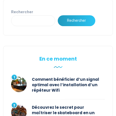
Rechercher
Rechercher
En ce moment
Comment bénéficier d’un signal
optimal avec l’installation d’un
répéteur Wifi
Découvrez le secret pour
maîtriser le skateboard en un