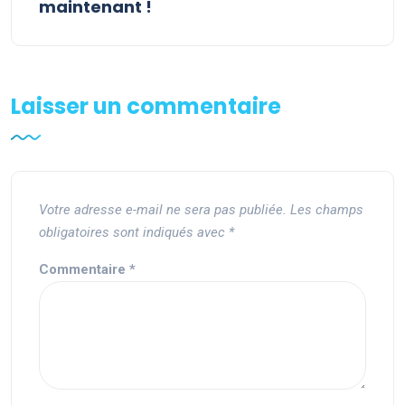
maintenant !
Laisser un commentaire
Votre adresse e-mail ne sera pas publiée.
Les champs
obligatoires sont indiqués avec
*
Commentaire
*