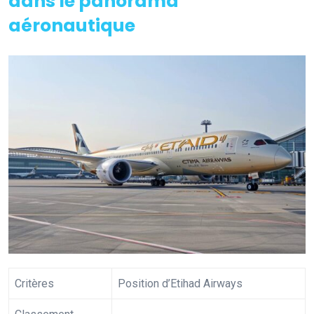
dans le panorama
aéronautique
Critères
Position d’Etihad Airways