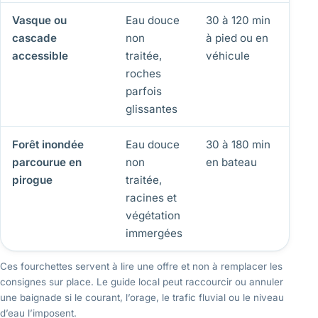
Vasque ou
Eau douce
30 à 120 min
10 
cascade
non
à pied ou en
accessible
traitée,
véhicule
roches
parfois
glissantes
Forêt inondée
Eau douce
30 à 180 min
0 m
parcourue en
non
en bateau
n’e
pirogue
traitée,
racines et
végétation
immergées
Ces fourchettes servent à lire une offre et non à remplacer les
consignes sur place. Le guide local peut raccourcir ou annuler
une baignade si le courant, l’orage, le trafic fluvial ou le niveau
d’eau l’imposent.