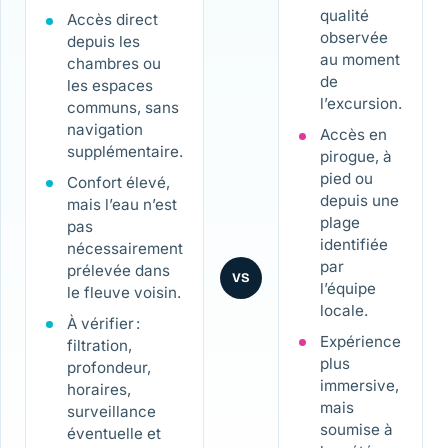
qualité
Accès direct
observée
depuis les
au moment
chambres ou
de
les espaces
l’excursion.
communs, sans
navigation
Accès en
supplémentaire.
pirogue, à
pied ou
Confort élevé,
depuis une
mais l’eau n’est
plage
pas
identifiée
nécessairement
par
prélevée dans
VS
l’équipe
le fleuve voisin.
locale.
À vérifier :
Expérience
filtration,
plus
profondeur,
immersive,
horaires,
mais
surveillance
soumise à
éventuelle et