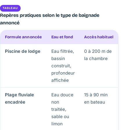
TABLEAU
Repères pratiques selon le type de baignade
annoncé
Formule annoncée
Eau et fond
Accès habituel
Tem
Piscine de lodge
Eau filtrée,
0 à 200 m de
30 
bassin
la chambre
construit,
profondeur
affichée
Plage fluviale
Eau douce
15 à 90 min
10 
encadrée
non
en bateau
bri
traitée,
sable ou
limon