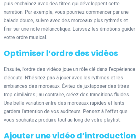
puis enchaînez avec des titres qui développent cette
narration. Par exemple, vous pourriez commencer par une
balade douce, suivre avec des morceaux plus rythmés et
finir sur une note mélancolique. Laissez les émotions guider
votre ordre musical.
Optimiser l’ordre des vidéos
Ensuite, l’ordre des vidéos joue un rôle clé dans l’expérience
d’écoute. N’hésitez pas à jouer avec les rythmes et les
ambiances des morceaux. Évitez de juxtaposer des titres
trop similaires ; au contraire, créez des transitions fluides.
Une belle variation entre des morceaux rapides et lents
gardera l’attention de vos auditeurs. Pensez à l’effet que
vous souhaitez produire tout au long de votre playlist.
Ajouter une vidéo d’introduction