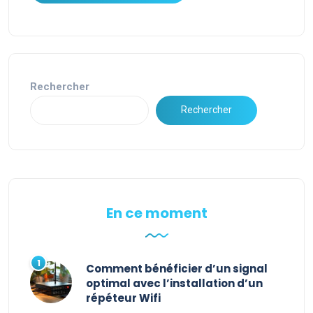
Rechercher
Rechercher
En ce moment
Comment bénéficier d’un signal
optimal avec l’installation d’un
répéteur Wifi