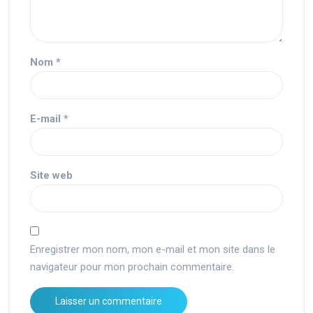
Nom
*
E-mail
*
Site web
Enregistrer mon nom, mon e-mail et mon site dans le
navigateur pour mon prochain commentaire.