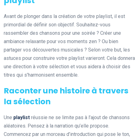
playlist
Avant de plonger dans la création de votre playlist, il est
primordial de définir son objectif. Souhaitez-vous
rassembler des chansons pour une soirée ? Créer une
ambiance relaxante pour vos moments zen ? Ou bien
partager vos découvertes musicales ? Selon votre but, les
astuces pour construire votre playlist varieront. Cela donnera
une direction à votre sélection et vous aidera à choisir des
titres qui s’harmonisent ensemble.
Raconter une histoire à travers
la sélection
Une
playlist
réussie ne se limite pas à l’ajout de chansons
aléatoires. Pensez à la narration qu’elle propose.
Commencez par un morceau d’introduction qui pose le ton,