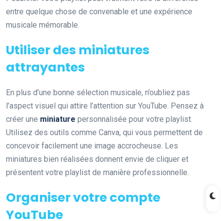
entre quelque chose de convenable et une expérience
musicale mémorable.
Utiliser des miniatures
attrayantes
En plus d’une bonne sélection musicale, n’oubliez pas
l’aspect visuel qui attire l’attention sur YouTube. Pensez à
créer une
miniature
personnalisée pour votre playlist.
Utilisez des outils comme Canva, qui vous permettent de
concevoir facilement une image accrocheuse. Les
miniatures bien réalisées donnent envie de cliquer et
présentent votre playlist de manière professionnelle.
Organiser votre compte
YouTube