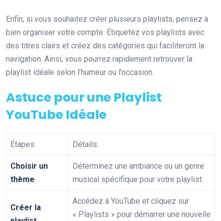
Enfin, si vous souhaitez créer plusieurs playlists, pensez à
bien organiser votre compte. Étiquetez vos playlists avec
des titres clairs et créez des catégories qui faciliteront la
navigation. Ainsi, vous pourrez rapidement retrouver la
playlist idéale selon l’humeur ou l’occasion.
Astuce pour une Playlist
YouTube Idéale
Étapes
Détails
Choisir un
Déterminez une ambiance ou un genre
thème
musical spécifique pour votre playlist.
Accédez à YouTube et cliquez sur
Créer la
« Playlists » pour démarrer une nouvelle
playlist