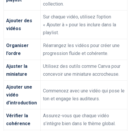
collection.
Sur chaque vidéo, utilisez l’option
Ajouter des
« Ajouter à » pour les inclure dans la
vidéos
playlist.
Organiser
Réarrangez les vidéos pour créer une
l’ordre
progression fluide et cohérente.
Ajuster la
Utilisez des outils comme Canva pour
miniature
concevoir une miniature accrocheuse.
Ajouter une
Commencez avec une vidéo qui pose le
vidéo
ton et engage les auditeurs.
d’introduction
Vérifier la
Assurez-vous que chaque vidéo
cohérence
s’intègre bien dans le thème global.