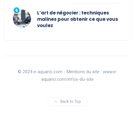
L’art de négocier : techniques
malines pour obtenir ce que vous
voulez
© 2024 e-aquario.com - Mentions du site : www.e-
aquario.com/infos-du-site
Back to Top