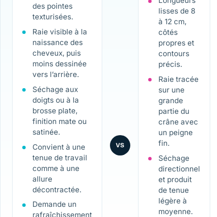
Longueurs
des pointes
lisses de 8
texturisées.
à 12 cm,
Raie visible à la
côtés
naissance des
propres et
cheveux, puis
contours
moins dessinée
précis.
vers l’arrière.
Raie tracée
Séchage aux
sur une
doigts ou à la
grande
brosse plate,
partie du
finition mate ou
crâne avec
satinée.
un peigne
fin.
VS
Convient à une
tenue de travail
Séchage
comme à une
directionnel
allure
et produit
décontractée.
de tenue
légère à
Demande un
moyenne.
rafraîchissement