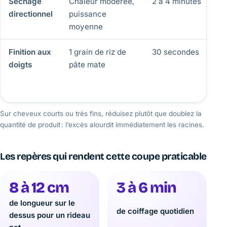
Séchage
Chaleur modérée,
2 à 4 minutes
F
directionnel
puissance
d
moyenne
Finition aux
1 grain de riz de
30 secondes
S
doigts
pâte mate
p
g
m
Sur cheveux courts ou très fins, réduisez plutôt que doublez la
quantité de produit : l’excès alourdit immédiatement les racines.
Les repères qui rendent cette coupe praticable
8 à 12 cm
3 à 6 min
de longueur sur le
de coiffage quotidien
dessus pour un rideau