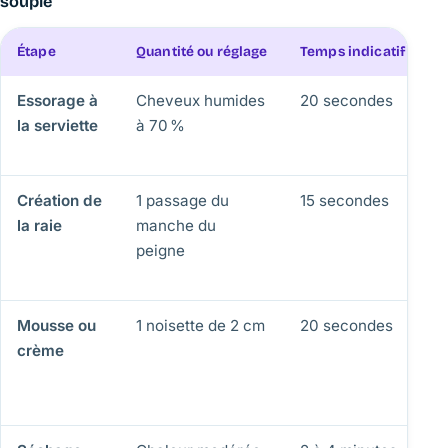
souple
Étape
Quantité ou réglage
Temps indicatif
E
Essorage à
Cheveux humides
20 secondes
É
la serviette
à 70 %
d
p
Création de
1 passage du
15 secondes
P
la raie
manche du
s
peigne
p
r
Mousse ou
1 noisette de 2 cm
20 secondes
C
crème
v
s
c