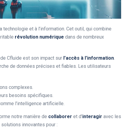
la technologie et à l’information. Cet outil, qui combine
ritable
révolution numérique
dans de nombreux
 de Cfluide est son impact sur
l’accès à l’information
.
cherche de données précises et fiables. Les utilisateurs
ions complexes.
eurs besoins spécifiques.
mme l’intelligence artificielle.
sforme notre manière de
collaborer
et d’
interagir
avec les
s solutions innovantes pour :