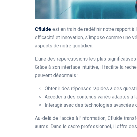
Cfluide
est en train de redéfinir notre rapport à 
efficacité et innovation, s’impose comme une vé
aspects de notre quotidien.
L’une des répercussions les plus significatives
Grâce à son interface intuitive, il facilite la re
peuvent désormais :
Obtenir des réponses rapides à des quest
Accéder à des contenus variés adaptés à l
Interagir avec des technologies avancées co
Au-delà de l’accès à l’information, Cfluide tran
autres. Dans le cadre professionnel, il offre de