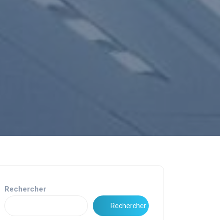
Rechercher
Rechercher