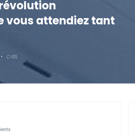
 révolution
 vous attendiez tant
(0)
ients