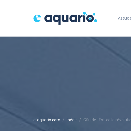
Astuc
e-aquario.com
Inédit
Cfluide : Est-ce la révolu