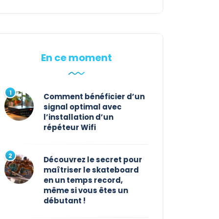
En ce moment
Comment bénéficier d’un
signal optimal avec
l’installation d’un
répéteur Wifi
Découvrez le secret pour
maîtriser le skateboard
en un temps record,
même si vous êtes un
débutant !