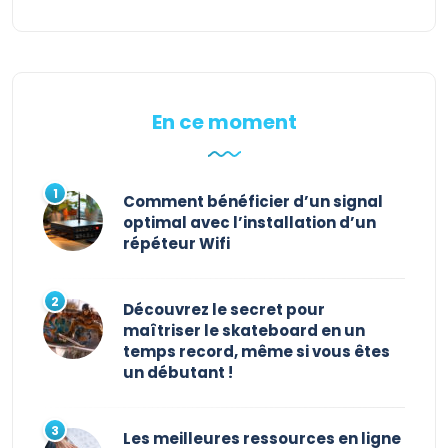
En ce moment
Comment bénéficier d’un signal
optimal avec l’installation d’un
répéteur Wifi
Découvrez le secret pour
maîtriser le skateboard en un
temps record, même si vous êtes
un débutant !
Les meilleures ressources en ligne