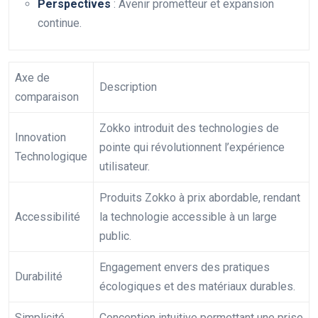
Perspectives
: Avenir prometteur et expansion
continue.
Axe de
Description
comparaison
Zokko introduit des technologies de
Innovation
pointe qui révolutionnent l’expérience
Technologique
utilisateur.
Produits Zokko à prix abordable, rendant
Accessibilité
la technologie accessible à un large
public.
Engagement envers des pratiques
Durabilité
écologiques et des matériaux durables.
Simplicité
Conception intuitive permettant une prise