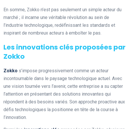
En somme, Zokko n’est pas seulement un simple acteur du
marché ; il incarne une véritable révolution au sein de
l’industrie technologique, redéfinissant les standards et
inspirant de nombreux acteurs à emboîter le pas.
Les innovations clés proposées par
Zokko
Zokko
s’impose progressivement comme un acteur
incontournable dans le paysage technologique actuel. Avec
une vision tournée vers l’avenir, cette entreprise a su capter
l’attention en présentant des solutions innovantes qui
répondent à des besoins variés. Son approche proactive aux
défis technologiques la positionne en tête de la course à
l’innovation.