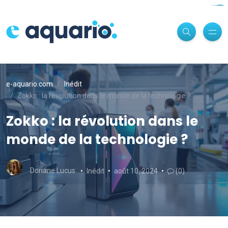
commercialpressuresonland.org
homejamesglobal.com
pafiboalemokab.org
situs togel online
thepubtheatre
gethighered.com
situs slot gacor
situs slot gacor
situs slot gacor
situs slot gacor
situs slot gacor
situs slot gacor
situs slot gacor
situs slot gacor
situs slot gacor
link slot gacor
slot thailand
slot thailand
login bento4d
slot thailand
slot thailand
togel online
bandar togel
toto slot 4d
link bento4d
situs togel
situs togel
situs togel
toto togel
toto togel
situs togel
toto togel
situs togel
toto togel
toto togel
toto togel
slot online
toto togel
slot online
toto togel
toto togel
toto togel
situs togel
situs togel
situs togel
situs togel
situs togel
situs togel
situs togel
toto togel
toto togel
toto togel
situs togel
toto togel
toto togel
toto togel
slot online
toto togel
toto togel
slot online
situs togel
slot online
toto togel
slot gacor
situs toto
sydney night
situs slot
toto slot
situs gacor
situs slot
slot gacor
toto slot
toto slot
prowlpr.com
situs slot
situs slot
slot gacor
situs gacor
slot gacor
slot gacor
toto slot
toto slot
slot gacor
toto slot
toto slot
situs slot
situs toto
toto slot
toto slot
situs toto
situs toto
situs toto
slot gacor
toto slot
toto slot
situs slot
situs toto
slot gacor
situs toto
slot gacor
situs toto
situs toto
situs toto
toto slot
situs toto
slot gacor
toto slot
toto slot
situs toto
situs toto
slot gacor
toto slot
slot gacor
situs slot
toto slot
situs toto
slot gacor
toto slot
slot gacor
situs toto
situs toto
togel resmi
situs toto
toto slot
situs toto
bento4d
bento4d
link slot
link slot
bento4d
slot resmi
link slot
link gacor
slot resmi
slot resmi
link slot
togel
togel
toto
toto
toto
toto
toto
toto
toto
toto
e-aquario.com
Inédit
Zokko : la révolution dans le monde de la technologie ?
Zokko : la révolution dans le
monde de la technologie ?
Doriane Lucus
Inédit
août 10, 2024
(0)