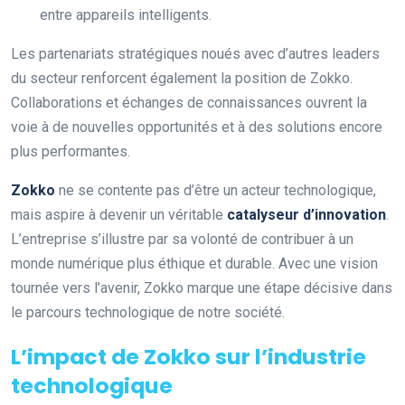
entre appareils intelligents.
Les partenariats stratégiques noués avec d’autres leaders
du secteur renforcent également la position de Zokko.
Collaborations et échanges de connaissances ouvrent la
voie à de nouvelles opportunités et à des solutions encore
plus performantes.
Zokko
ne se contente pas d’être un acteur technologique,
mais aspire à devenir un véritable
catalyseur d’innovation
.
L’entreprise s’illustre par sa volonté de contribuer à un
monde numérique plus éthique et durable. Avec une vision
tournée vers l’avenir, Zokko marque une étape décisive dans
le parcours technologique de notre société.
L’impact de Zokko sur l’industrie
technologique