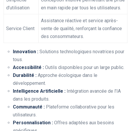
d’utilisation
en main rapide par tous les utilisateurs.
Assistance réactive et service après-
Service Client
vente de qualité, renforçant la confiance
des consommateurs.
Innovation :
Solutions technologiques novatrices pour
tous.
Accessibilité :
Outils disponibles pour un large public.
Durabilité :
Approche écologique dans le
développement.
Intelligence Artificielle :
Intégration avancée de l’IA
dans les produits.
Communauté :
Plateforme collaborative pour les
utilisateurs.
Personnalisation :
Offres adaptées aux besoins
spécifiques.