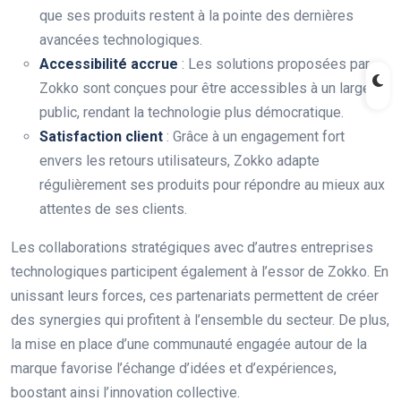
que ses produits restent à la pointe des dernières
avancées technologiques.
Accessibilité accrue
: Les solutions proposées par
Zokko sont conçues pour être accessibles à un large
public, rendant la technologie plus démocratique.
Satisfaction client
: Grâce à un engagement fort
envers les retours utilisateurs, Zokko adapte
régulièrement ses produits pour répondre au mieux aux
attentes de ses clients.
Les collaborations stratégiques avec d’autres entreprises
technologiques participent également à l’essor de Zokko. En
unissant leurs forces, ces partenariats permettent de créer
des synergies qui profitent à l’ensemble du secteur. De plus,
la mise en place d’une communauté engagée autour de la
marque favorise l’échange d’idées et d’expériences,
boostant ainsi l’innovation collective.