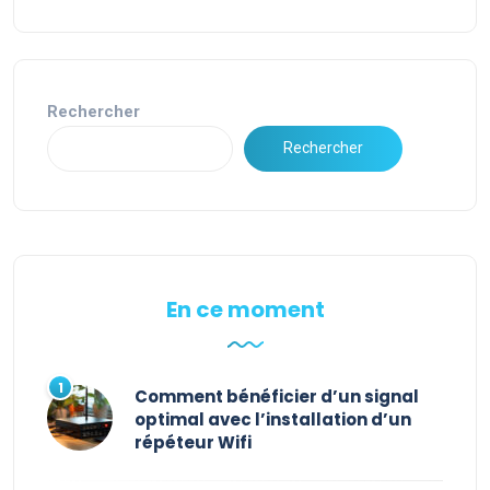
Rechercher
Rechercher
En ce moment
Comment bénéficier d’un signal
optimal avec l’installation d’un
répéteur Wifi