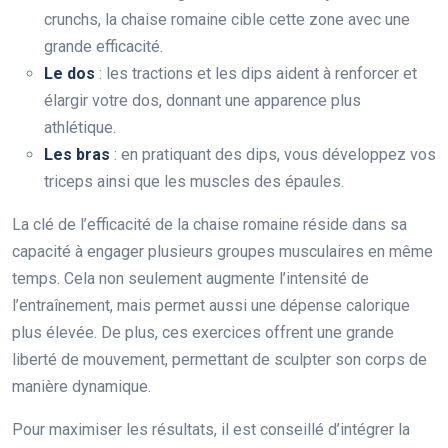
crunchs, la chaise romaine cible cette zone avec une
grande efficacité.
Le dos
: les tractions et les dips aident à renforcer et
élargir votre dos, donnant une apparence plus
athlétique.
Les bras
: en pratiquant des dips, vous développez vos
triceps ainsi que les muscles des épaules.
La clé de l’efficacité de la chaise romaine réside dans sa
capacité à engager plusieurs groupes musculaires en même
temps. Cela non seulement augmente l’intensité de
l’entraînement, mais permet aussi une dépense calorique
plus élevée. De plus, ces exercices offrent une grande
liberté de mouvement, permettant de sculpter son corps de
manière dynamique.
Pour maximiser les résultats, il est conseillé d’intégrer la