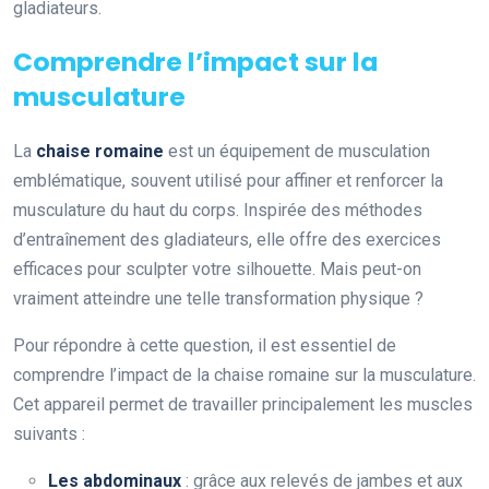
gladiateurs.
Comprendre l’impact sur la
musculature
La
chaise romaine
est un équipement de musculation
emblématique, souvent utilisé pour affiner et renforcer la
musculature du haut du corps. Inspirée des méthodes
d’entraînement des gladiateurs, elle offre des exercices
efficaces pour sculpter votre silhouette. Mais peut-on
vraiment atteindre une telle transformation physique ?
Pour répondre à cette question, il est essentiel de
comprendre l’impact de la chaise romaine sur la musculature.
Cet appareil permet de travailler principalement les muscles
suivants :
Les abdominaux
: grâce aux relevés de jambes et aux