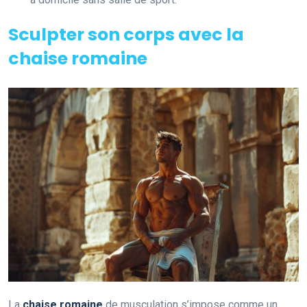
Sculpter son corps avec la
chaise romaine
La
chaise romaine
de musculation s’impose comme un