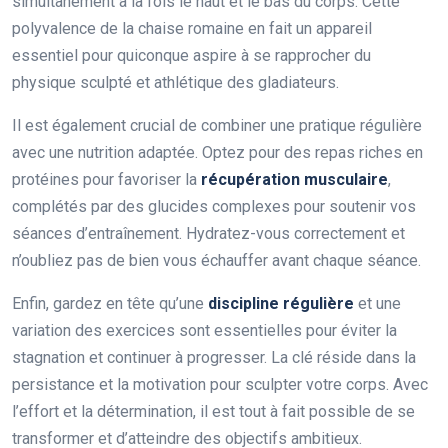
simultanément à la fois le haut et le bas du corps. Cette
polyvalence de la chaise romaine en fait un appareil
essentiel pour quiconque aspire à se rapprocher du
physique sculpté et athlétique des gladiateurs.
Il est également crucial de combiner une pratique régulière
avec une nutrition adaptée. Optez pour des repas riches en
protéines pour favoriser la
récupération musculaire
,
complétés par des glucides complexes pour soutenir vos
séances d’entraînement. Hydratez-vous correctement et
n’oubliez pas de bien vous échauffer avant chaque séance.
Enfin, gardez en tête qu’une
discipline régulière
et une
variation des exercices sont essentielles pour éviter la
stagnation et continuer à progresser. La clé réside dans la
persistance et la motivation pour sculpter votre corps. Avec
l’effort et la détermination, il est tout à fait possible de se
transformer et d’atteindre des objectifs ambitieux.