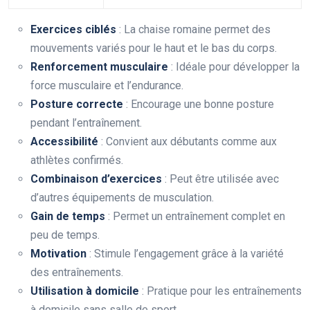
Exercices ciblés
: La chaise romaine permet des
mouvements variés pour le haut et le bas du corps.
Renforcement musculaire
: Idéale pour développer la
force musculaire et l’endurance.
Posture correcte
: Encourage une bonne posture
pendant l’entraînement.
Accessibilité
: Convient aux débutants comme aux
athlètes confirmés.
Combinaison d’exercices
: Peut être utilisée avec
d’autres équipements de musculation.
Gain de temps
: Permet un entraînement complet en
peu de temps.
Motivation
: Stimule l’engagement grâce à la variété
des entraînements.
Utilisation à domicile
: Pratique pour les entraînements
à domicile sans salle de sport.