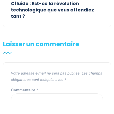
Cfluide : Est-ce la révolution
technologique que vous attendiez
tant ?
Laisser un commentaire
Votre adresse e-mail ne sera pas publiée.
Les champs
obligatoires sont indiqués avec
*
Commentaire
*