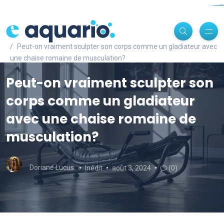
beyond.globalpranichealing.com/profile/
walterhanselbistro.com/menu
www.blackbrooks.co.uk/pricing
pafibengkuluutarakab.org
itsokaynottobeokay.com.au
thesolderingstation.com
www.promhotelsriccione.it
cabinet.edostate.gov.ng
www.bestforinteriors.nl
nagaad.org/contact/
library.iihs.co.in/journals/
www.leon.uml.edu.ni
mediallbrasil.med.br
link-bento4d.com
world.skanray.com
situs slot gacor
revista.undime.org.br
situs slot gacor
situs slot gacor
blog.actkm.org
watts.thor.edu
accesss.net
ensa.uit.ac.ma
newsusa.com
situs togel
situs togel
toto togel
nasasps.org
toto togel
situs togel
toto togel
toto togel
sydney night
situs slot
situs toto
toto slot
situs toto
situs gacor
situs toto
situs toto
situs toto
situs toto
pbumc.net
situs gacor
situs toto
situs slot
situs toto
situs gacor
situs slot
situs gacor
situs toto
toto slot
toto slot
situs slot
situs toto
situs toto
situs slot
slot gacor
situs toto
toto slot
situs toto
situs toto
situs toto
situs gacor
situs toto
situs toto
situs slot
situs toto
situs toto
situs toto
slot gacor
situs toto
situs toto
situs gacor
situs gacor
situs toto
situs toto
situs gacor
situs toto
situs toto
toto slot
situs toto
situs gacor
situs gacor
situs gacor
situs toto
situs gacor
situs gacor
situs toto
toto slot
situs toto
bento4d
bento4d
bento4d
bento4d
bento4d
bento4d
bento4d
bento4d
actkm.org
bento4d
bento4d
bento4d
momusi.org
bento4d
link slot
slot resmi
bento4d
link gacor
bento4d
bento4d
bento4d
bento4d
bento4d
bento4d
link gacor
bento4d
link slot
link slot
bento4d
bento4d
bento4d
bento4d
bento4d
link slot
bento4d
link slot
link slot
link slot
link gacor
link slot
link slot
link slot
link slot
mgpo.org
onhc.ca
fcvfc.org
toto
toto
toto
toto
toto
toto
toto
toto
toto
toto
toto
toto
toto
toto
toto
toto
toto
e-aquario.com
Inédit
Peut-on vraiment sculpter son corps comme un gladiateur avec
une chaise romaine de musculation?
Peut-on vraiment sculpter son
corps comme un gladiateur
avec une chaise romaine de
musculation?
Doriane Lucus
Inédit
août 3, 2024
(0)