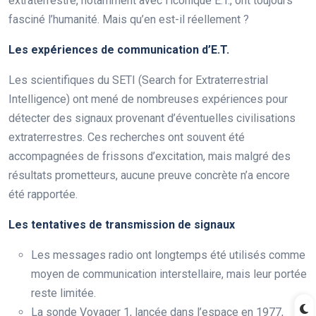
extraterrestre, notamment avec l’iconique E.T., ont toujours
fasciné l’humanité. Mais qu’en est-il réellement ?
Les expériences de communication d’E.T.
Les scientifiques du SETI (Search for Extraterrestrial
Intelligence) ont mené de nombreuses expériences pour
détecter des signaux provenant d’éventuelles civilisations
extraterrestres. Ces recherches ont souvent été
accompagnées de frissons d’excitation, mais malgré des
résultats prometteurs, aucune preuve concrète n’a encore
été rapportée.
Les tentatives de transmission de signaux
Les messages radio ont longtemps été utilisés comme
moyen de communication interstellaire, mais leur portée
reste limitée.
La sonde Voyager 1, lancée dans l’espace en 1977,