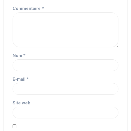
Commentaire
*
Nom
*
E-mail
*
Site web