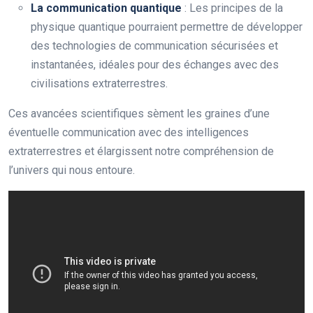
La communication quantique
: Les principes de la
physique quantique pourraient permettre de développer
des technologies de communication sécurisées et
instantanées, idéales pour des échanges avec des
civilisations extraterrestres.
Ces avancées scientifiques sèment les graines d’une
éventuelle communication avec des intelligences
extraterrestres et élargissent notre compréhension de
l’univers qui nous entoure.