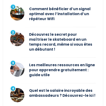
Comment bénéficier d’un signal
optimal avec l’installation d’un
répéteur Wifi
Découvrez le secret pour
maîtriser le skateboard en un
temps record, même si vous êtes
un débutant !
Les meilleures ressources en ligne
pour apprendre gratuitement :
guide utile
Quel est le salaire incroyable des
ambassadeurs ? Découvrez-le ici !