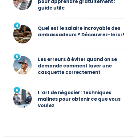
pour apprendre gratuitement :
guide utile
Quel est le salaire incroyable des
ambassadeurs ? Découvrez-le ici !
Les erreurs à éviter quand on se
demande comment laver une
casquette correctement
L’art de négocier : techniques
malines pour obtenir ce que vous
voulez