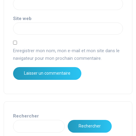
Site web
Enregistrer mon nom, mon e-mail et mon site dans le
navigateur pour mon prochain commentaire.
Rechercher
Rechercher