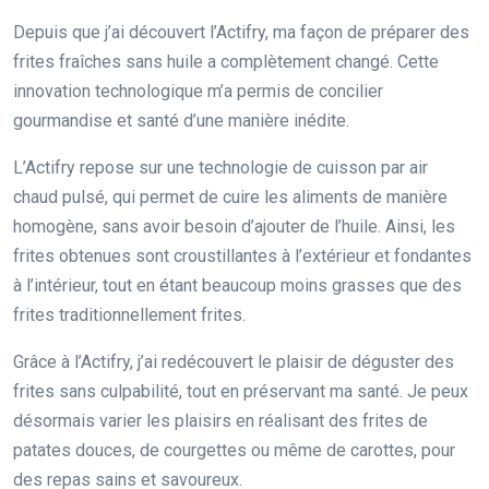
Depuis que j’ai découvert l’Actifry, ma façon de préparer des
frites fraîches sans huile a complètement changé. Cette
innovation technologique m’a permis de concilier
gourmandise et santé d’une manière inédite.
L’Actifry repose sur une technologie de cuisson par air
chaud pulsé, qui permet de cuire les aliments de manière
homogène, sans avoir besoin d’ajouter de l’huile. Ainsi, les
frites obtenues sont croustillantes à l’extérieur et fondantes
à l’intérieur, tout en étant beaucoup moins grasses que des
frites traditionnellement frites.
Grâce à l’Actifry, j’ai redécouvert le plaisir de déguster des
frites sans culpabilité, tout en préservant ma santé. Je peux
désormais varier les plaisirs en réalisant des frites de
patates douces, de courgettes ou même de carottes, pour
des repas sains et savoureux.