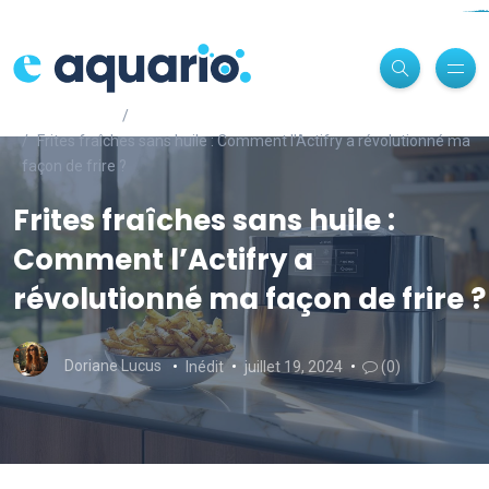
commercialpressuresonland.org
homejamesglobal.com
pafiboalemokab.org
situs togel online
thepubtheatre
gethighered.com
situs slot gacor
situs slot gacor
situs slot gacor
situs slot gacor
situs slot gacor
situs slot gacor
situs slot gacor
situs slot gacor
link slot gacor
slot thailand
slot thailand
login bento4d
slot thailand
togel online
bandar togel
toto slot 4d
link bento4d
situs togel
situs togel
situs togel
toto togel
toto togel
situs togel
toto togel
situs togel
toto togel
toto togel
toto togel
slot online
toto togel
slot online
toto togel
toto togel
toto togel
situs togel
situs togel
situs togel
situs togel
situs togel
situs togel
situs togel
situs togel
slot online
toto togel
toto togel
toto togel
situs togel
toto togel
toto togel
toto togel
slot online
toto togel
toot togel
toto togel
slot online
situs togel
slot gacor
situs toto
sydney night
situs slot
situs gacor
situs slot
slot gacor
toto slot
toto slot
toto slot
toto slot
prowlpr.com
situs slot
situs slot
slot gacor
situs gacor
slot gacor
slot gacor
toto slot
toto slot
slot gacor
toto slot
toto slot
toto slot
situs slot
situs toto
toto slot
toto slot
situs toto
situs toto
situs toto
slot gacor
toto slot
toto slot
situs slot
situs toto
slot gacor
situs toto
slot gacor
situs toto
situs toto
situs toto
toto slot
slot gacor
toto slot
toto slot
situs toto
situs toto
situs toto
slot gacor
toto slot
bento4d
bento4d
link slot
bento4d
slot resmi
link slot
link gacor
togel
togel
toto
toto
toto
toto
toto
toto
toto
toto
e-aquario.com
Inédit
Frites fraîches sans huile : Comment l’Actifry a révolutionné ma
façon de frire ?
Frites fraîches sans huile :
Comment l’Actifry a
révolutionné ma façon de frire ?
Doriane Lucus
Inédit
juillet 19, 2024
(0)