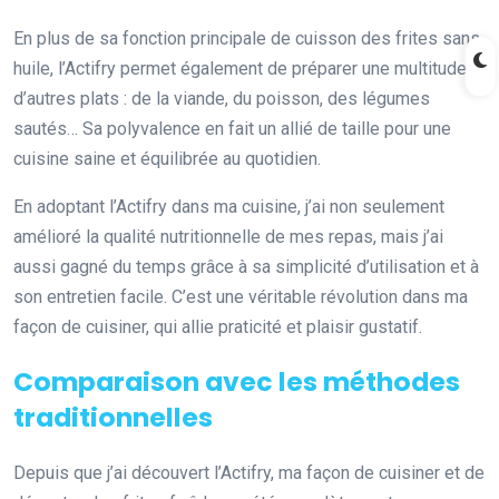
En plus de sa fonction principale de cuisson des frites sans
huile, l’Actifry permet également de préparer une multitude
d’autres plats : de la viande, du poisson, des légumes
sautés… Sa polyvalence en fait un allié de taille pour une
cuisine saine et équilibrée au quotidien.
En adoptant l’Actifry dans ma cuisine, j’ai non seulement
amélioré la qualité nutritionnelle de mes repas, mais j’ai
aussi gagné du temps grâce à sa simplicité d’utilisation et à
son entretien facile. C’est une véritable révolution dans ma
façon de cuisiner, qui allie praticité et plaisir gustatif.
Comparaison avec les méthodes
traditionnelles
Depuis que j’ai découvert l’Actifry, ma façon de cuisiner et de