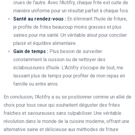
crues de l’autre. Avec l’Actifry, chaque frite est cuite de
manière uniforme pour un résultat parfait à chaque fois.
Santé au rendez-vous :
En éliminant l’huile de friture,
je profite de frites beaucoup moins grasses et plus
saines pour ma santé. Un véritable atout pour concilier
plaisir et équilibre alimentaire.
Gain de temps :
Plus besoin de surveiller
constamment la cuisson ou de nettoyer des
éclaboussures d’huile. L’Actifry s’occupe de tout, me
laissant plus de temps pour profiter de mon repas en
famille ou entre amis.
En conclusion, l’Actifry a su se positionner comme un allié de
choix pour tous ceux qui souhaitent déguster des frites
fraîches et savoureuses sans culpabiliser. Une véritable
révolution dans le monde de la cuisine moderne, offrant une
alternative saine et délicieuse aux méthodes de friture