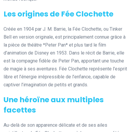
Les origines de Fée Clochette
Créée en 1904 par J. M. Barrie, la Fée Clochette, ou Tinker
Bell en version originale, est principalement connue grâce à
la pièce de théâtre *Peter Pan* et plus tard le film
d’animation de Disney en 1953. Dans le récit de Barrie, elle
est la compagne fidèle de Peter Pan, apportant une touche
de magie à ses aventures. Fée Clochette représente l’esprit
libre et l’énergie irrépressible de l’enfance, capable de
captiver l’imagination de petits et grands.
Une héroïne aux multiples
facettes
Au-delà de son apparence délicate et de ses ailes