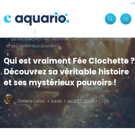
lawrencehealthcenter.com
bestforinteriors.nl/privacy/
thepubtheatre
pafibuolkab.org
hsddonline.com
slot gacor hari ini
slot gacor hari ini
slot gacor hari ini
slot gacor hari ini
slot gacor hari ini
slot gacor hari ini
link slot gacor
slot gacor hari ini
situs bento4d
login bento4d
slot gacor hari ini
slot thailand
slot gacor hari ini
slot gacor hari ini
slot gacor hari ini
slot gacor hari ini
slot thailand
slot gacor hari ini
slot gacor hari ini
slot gacor hari ini
slot gacor hari ini
slot gacor hari ini
togel online
togel online
bandar togel
bandar togel
bandar togel
bandar togel
bandar togel
bandar togel
bandar togel
togel online
bandar togel
togel online
bandar togel
bandar togel
togel online
bandar togel
rtp slot gacor
bandar togel
togel online
togel online
bandar togel
togel online
bandar togel
bandar togel
togel online
togel online
togel online
bandar togel
bandar togel
toto togel
situs togel
situs togel
toto macau
situs togel
slot online
toto togel
situs togel
situs togel
toto togel
toto togel
slot online
slot online
toto togel
toto togel
toto togel
slot online
situs togel
situs togel
slot online
agen togel
toto togel
slot online
slot online
toto togel
slot online
toto togel
slot online
toto togel
slot online
sydney night
situs slot
situs toto
toto slot
slot gacor
togel resmi
toto slot
togel resmi
slot gacor
link togel
situs toto
togel resmi
togel resmi
link togel
toto slot
slot gacor
link togel
situs slot
togel resmi
link togel
slot gacor
togel resmi
slot gacor
slot gacor
slot gacor
situs slot
bento4d
bento4d
bento4d
slot resmi
bento4d
slot resmi
link slot
link slot
link slot
slot resmi
slot resmi
slot resmi
slot resmi
slot resmi
link gacor
slot resmi
slot resmi
slot resmi
slot resmi
link slot
slot resmi
link gacor
link slot
link slot
link slot
slot resmi
slot resmi
link slot
bento4d
slot resmi
slot resmi
slot resmi
link slot
slot resmi
link slot
link slot
slot resmi
bento4d
slot 4d
situs hk
slot 4d
rtp slot
rtp slot
togel
togel
togel
toto
toto
slot
toto
e-aquario.com
Inédit
Qui est vraiment Fée Clochette ? Découvrez sa véritable histoire
et ses mystérieux pouvoirs !
Qui est vraiment Fée Clochette ?
Découvrez sa véritable histoire
et ses mystérieux pouvoirs !
Doriane Lucus
Inédit
août 27, 2024
(0)