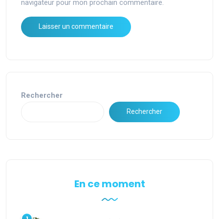
navigateur pour mon prochain commentaire.
Rechercher
Rechercher
En ce moment