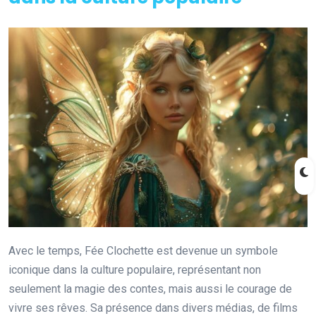
Avec le temps, Fée Clochette est devenue un symbole
iconique dans la culture populaire, représentant non
seulement la magie des contes, mais aussi le courage de
vivre ses rêves. Sa présence dans divers médias, de films