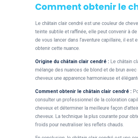
Comment obtenir le ch
Le châtain clair cendré est une couleur de cheveu
teinte subtile et raffinée, elle peut convenir à
de vous lancer dans l’aventure capillaire, il es
obtenir cette nuance.
Origine du châtain clair cendré :
Le châtain cl
mélange des nuances de blond et de brun avec 
cheveux une apparence harmonieuse et élégante,
Comment obtenir le châtain clair cendré :
Po
consulter un professionnel de la coloration capil
cheveux et déterminer la meilleure façon d’atte
cheveux. La technique la plus courante pour obte
froids pour neutraliser les reflets chauds.
En conclusion, le châtain clair cendré est une c