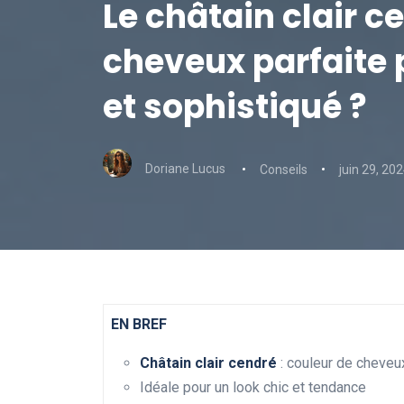
Le châtain clair ce
cheveux parfaite 
et sophistiqué ?
Doriane Lucus
Conseils
juin 29, 20
EN BREF
Châtain clair cendré
: couleur de cheveu
Idéale pour un look chic et tendance