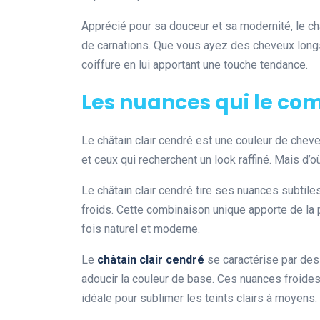
Apprécié pour sa douceur et sa modernité, le ch
de carnations. Que vous ayez des cheveux longs,
coiffure en lui apportant une touche tendance.
Les nuances qui le co
Le châtain clair cendré est une couleur de cheve
et ceux qui recherchent un look raffiné. Mais d’où
Le châtain clair cendré tire ses nuances subtil
froids. Cette combinaison unique apporte de la pr
fois naturel et moderne.
Le
châtain clair cendré
se caractérise par des
adoucir la couleur de base. Ces nuances froides 
idéale pour sublimer les teints clairs à moyens.