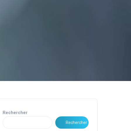
Rechercher
Rechercher