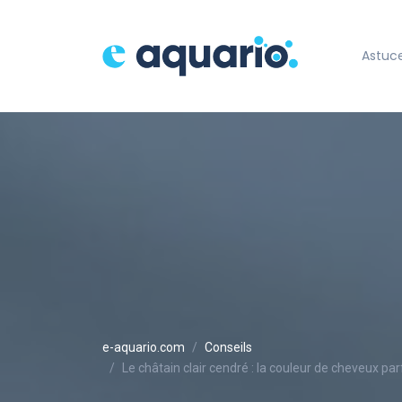
Astuc
e-aquario.com
Conseils
Le châtain clair cendré : la couleur de cheveux par