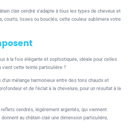
âtain clair cendré s’adapte à tous les types de cheveux et
 courts, lisses ou bouclés, cette couleur sublimera votre
mposent
ux à la fois élégante et sophistiquée, idéale pour celles
 vient cette teinte particulière ?
es d’un mélange harmonieux entre des tons chauds et
ofondeur et de l’éclat à la chevelure, pour un résultat à la
 reflets cendrés, légèrement argentés, qui viennent
donnent au châtain clair une dimension particulière,