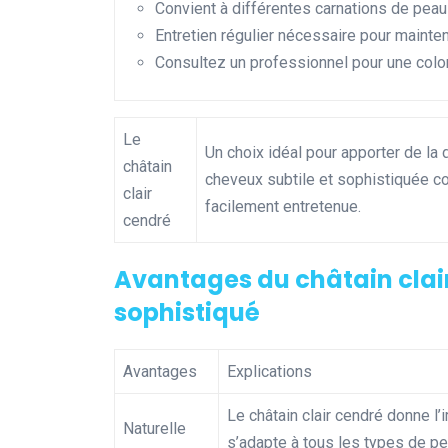
Convient à différentes carnations de peau
Entretien régulier nécessaire pour mainten
Consultez un professionnel pour une colo
Le
Un choix idéal pour apporter de la 
châtain
cheveux subtile et sophistiquée c
clair
facilement entretenue.
cendré
Avantages du châtain clair
sophistiqué
Avantages
Explications
Le châtain clair cendré donne l
Naturelle
s’adapte à tous les types de pe