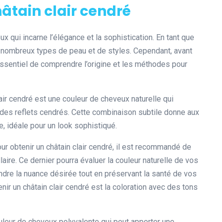
âtain clair cendré
x qui incarne l’élégance et la sophistication. En tant que
 de nombreux types de peau et de styles. Cependant, avant
t essentiel de comprendre l’origine et les méthodes pour
air cendré est une couleur de cheveux naturelle qui
des reflets cendrés. Cette combinaison subtile donne aux
 idéale pour un look sophistiqué.
ur obtenir un châtain clair cendré, il est recommandé de
laire. Ce dernier pourra évaluer la couleur naturelle de vos
indre la nuance désirée tout en préservant la santé de vos
nir un châtain clair cendré est la coloration avec des tons
ouleur de cheveux polyvalente qui peut apporter une