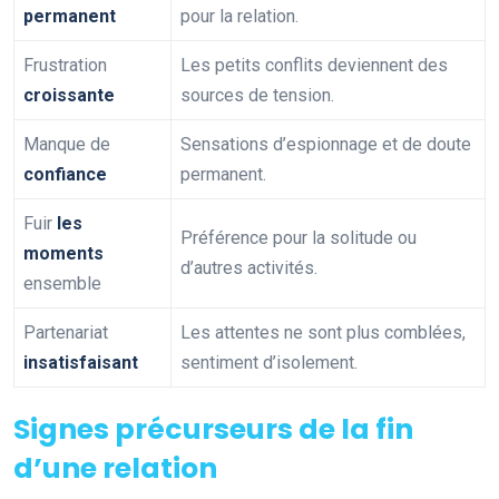
permanent
pour la relation.
Frustration
Les petits conflits deviennent des
croissante
sources de tension.
Manque de
Sensations d’espionnage et de doute
confiance
permanent.
Fuir
les
Préférence pour la solitude ou
moments
d’autres activités.
ensemble
Partenariat
Les attentes ne sont plus comblées,
insatisfaisant
sentiment d’isolement.
Signes précurseurs de la fin
d’une relation