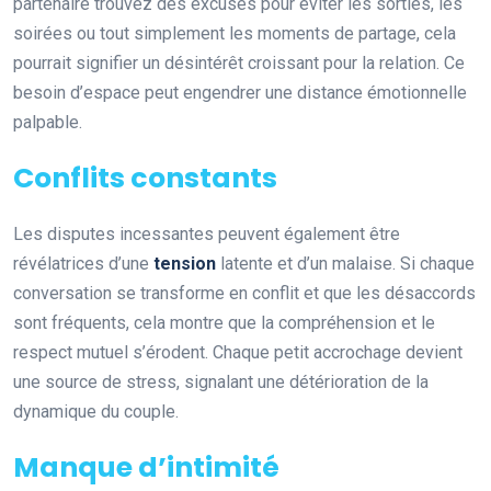
partenaire trouvez des excuses pour éviter les sorties, les
soirées ou tout simplement les moments de partage, cela
pourrait signifier un désintérêt croissant pour la relation. Ce
besoin d’espace peut engendrer une distance émotionnelle
palpable.
Conflits constants
Les disputes incessantes peuvent également être
révélatrices d’une
tension
latente et d’un malaise. Si chaque
conversation se transforme en conflit et que les désaccords
sont fréquents, cela montre que la compréhension et le
respect mutuel s’érodent. Chaque petit accrochage devient
une source de stress, signalant une détérioration de la
dynamique du couple.
Manque d’intimité