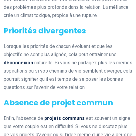
des problèmes plus profonds dans la relation. La méfiance
crée un climat toxique, propice à une rupture.
Priorités divergentes
Lorsque les priorités de chacun évoluent et que les
objectifs ne sont plus alignés, cela peut entraîner une
déconnexion
naturelle. Si vous ne partagez plus les mêmes
aspirations ou si vos chemins de vie semblent diverger, cela
pourrait signifier qu’il est temps de se poser les bonnes
questions sur l’avenir de votre relation.
Absence de projet commun
Enfin, l’absence de
projets communs
est souvent un signe
que votre couple est en difficulté. Si vous ne discutez plus
de vos projets d’avenir ou si l’idée même d’une vie à deux ne