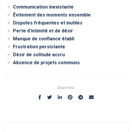
Communication inexistante
Évitement des moments ensemble
Disputes fréquentes et inutiles
Perte d’intimité et de désir
Manque de confiance établi
Frustration persistante
Désir de solitude accru
Absence de projets communs
Share this: