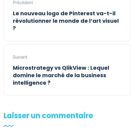
Précédent
Le nouveau logo de Pinterest va-t-il
révolutionner le monde de l’art visuel
?
Suivant
Microstrategy vs QlikView : Lequel
domine le marché de la business
intelligence ?
Laisser un commentaire