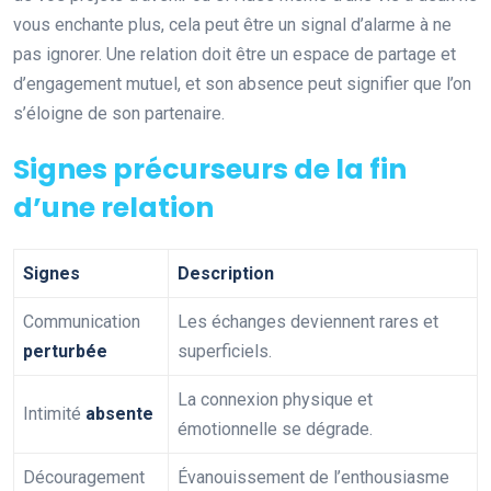
vous enchante plus, cela peut être un signal d’alarme à ne
pas ignorer. Une relation doit être un espace de partage et
d’engagement mutuel, et son absence peut signifier que l’on
s’éloigne de son partenaire.
Signes précurseurs de la fin
d’une relation
Signes
Description
Communication
Les échanges deviennent rares et
perturbée
superficiels.
La connexion physique et
Intimité
absente
émotionnelle se dégrade.
Découragement
Évanouissement de l’enthousiasme