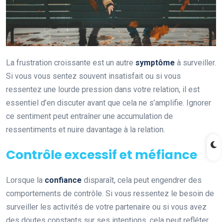
La frustration croissante est un autre
symptôme
à surveiller.
Si vous vous sentez souvent insatisfait ou si vous
ressentez une lourde pression dans votre relation, il est
essentiel d’en discuter avant que cela ne s’amplifie. Ignorer
ce sentiment peut entraîner une accumulation de
ressentiments et nuire davantage à la relation.
Contrôle excessif et méfiance
Lorsque la
confiance
disparaît, cela peut engendrer des
comportements de contrôle. Si vous ressentez le besoin de
surveiller les activités de votre partenaire ou si vous avez
des doutes constants sur ses intentions, cela peut refléter