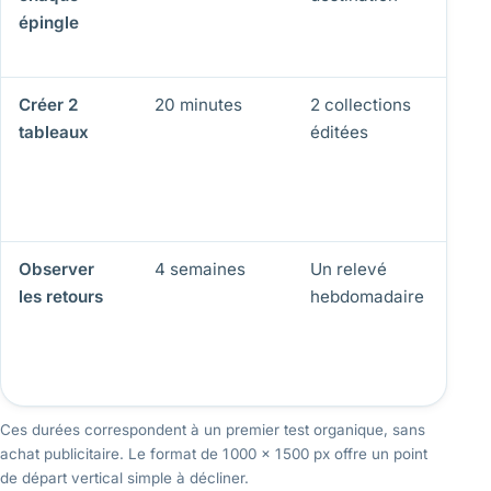
épingle
l’œ
ou 
Créer 2
20 minutes
2 collections
Les
tableaux
éditées
dé
in
et
tou
Observer
4 semaines
Un relevé
Vo
les retours
hebdomadaire
en
vi
et
re
Ces durées correspondent à un premier test organique, sans
achat publicitaire. Le format de 1 000 × 1 500 px offre un point
de départ vertical simple à décliner.