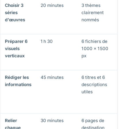
Choisir 3
20 minutes
3 thèmes
Ch
séries
clairement
ré
d’œuvres
nommés
re
pl
Préparer 6
1 h 30
6 fichiers de
Le 
visuels
1 000 × 1 500
res
verticaux
px
éc
té
Rédiger les
45 minutes
6 titres et 6
Te
informations
descriptions
et
utiles
me
mo
em
Relier
30 minutes
6 pages de
Ch
chaque
destination
mè