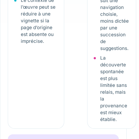
Le contexte de
suit une
l’œuvre peut se
navigation
réduire à une
choisie,
vignette si la
moins dictée
page d’origine
par une
est absente ou
succession
imprécise.
de
suggestions.
La
découverte
spontanée
est plus
limitée sans
relais, mais
la
provenance
est mieux
établie.