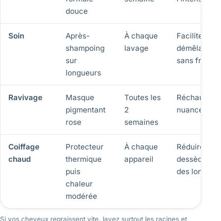
douce
Soin
Après-
À chaque
Faciliter le
shampoing
lavage
démêlage
sur
sans friction
longueurs
Ravivage
Masque
Toutes les
Réchauffer 
pigmentant
2
nuance pâli
rose
semaines
Coiffage
Protecteur
À chaque
Réduire le
chaud
thermique
appareil
dessècheme
puis
des longueu
chaleur
modérée
Si vos cheveux regraissent vite, lavez surtout les racines et