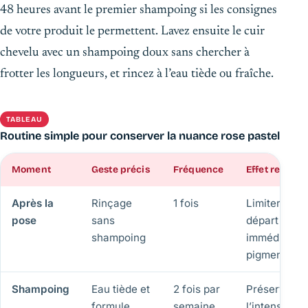
48 heures avant le premier shampoing si les consignes
de votre produit le permettent. Lavez ensuite le cuir
chevelu avec un shampoing doux sans chercher à
frotter les longueurs, et rincez à l’eau tiède ou fraîche.
TABLEAU
Routine simple pour conserver la nuance rose pastel
Moment
Geste précis
Fréquence
Effet recher
Après la
Rinçage
1 fois
Limiter le
pose
sans
départ
shampoing
immédiat de
pigments
Shampoing
Eau tiède et
2 fois par
Préserver
formule
semaine
l’intensité