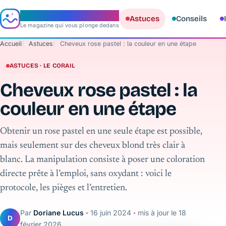
e‑aquario
Astuces
Conseils
Le magazine qui vous plonge dedans
Accueil
Astuces
Cheveux rose pastel : la couleur en une étape
ASTUCES · LE CORAIL
Cheveux rose pastel : la
couleur en une étape
Obtenir un rose pastel en une seule étape est possible,
mais seulement sur des cheveux blond très clair à
blanc. La manipulation consiste à poser une coloration
directe prête à l’emploi, sans oxydant : voici le
protocole, les pièges et l’entretien.
Par
Doriane Lucus
◦
16 juin 2024
◦
mis à jour le
18
D
février 2026