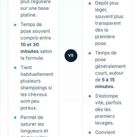
plus régulière
Dépôt plus
sur une base
léger,
platine.
souvent plus
transparent
Temps de
dès la
pose souvent
première
compris entre
pose.
10 et 30
minutes
selon
Temps de
VS
la formule.
pose
généralement
Tient
court, autour
habituellement
de
5 à 15
plusieurs
minutes
.
shampoings si
les cheveux
S’estompe
sont peu
vite, parfois
poreux.
dès les
premiers
Permet de
lavages.
saturer les
longueurs et
Convient