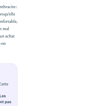
thracite :
rsqu’elle
nfortable,
st mal
 un achat
t-on
Cette
:
Les
ont pas