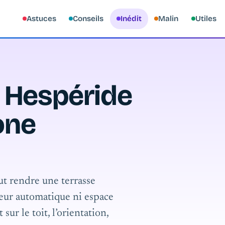
Astuces
Conseils
Inédit
Malin
Utiles
 Hespéride
one
t rendre une terrasse
cheur automatique ni espace
sur le toit, l’orientation,