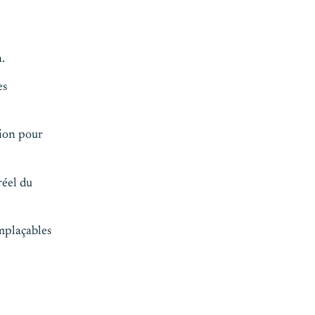
.
es
tion pour
réel du
emplaçables