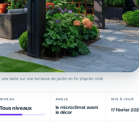
 une table sur une terrasse de jardin en fin d’après-midi
NIVEAU
ANGLE
MIS À JOUR
le microclimat avant
Tous niveaux
17 février 20
le décor