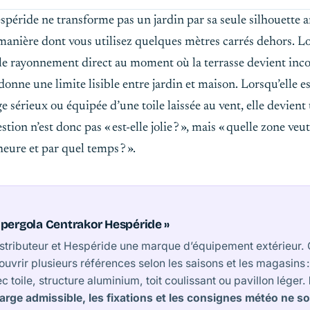
éride ne transforme pas un jardin par sa seule silhouette an
 manière dont vous utilisez quelques mètres carrés dehors. Lo
e le rayonnement direct au moment où la terrasse devient inco
donne une limite lisible entre jardin et maison. Lorsqu’elle e
e sérieux ou équipée d’une toile laissée au vent, elle devient
on n’est donc pas « est-elle jolie ? », mais « quelle zone veu
heure et par quel temps ? ».
« pergola Centrakor Hespéride »
istributeur et Hespéride une marque d’équipement extérieur. 
ouvrir plusieurs références selon les saisons et les magasins 
c toile, structure aluminium, toit coulissant ou pavillon léger.
arge admissible, les fixations et les consignes météo ne s