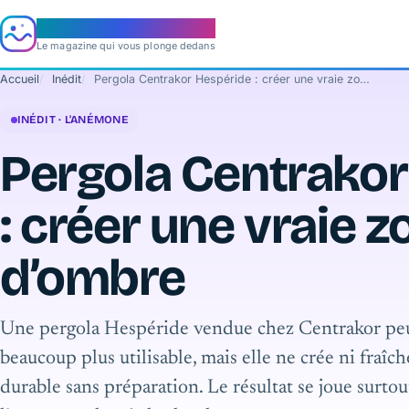
e‑aquario
Le magazine qui vous plonge dedans
Accueil
Inédit
Pergola Centrakor Hespéride : créer une vraie zone d’ombre
INÉDIT · L'ANÉMONE
Pergola Centrakor
: créer une vraie z
d’ombre
Une pergola Hespéride vendue chez Centrakor peu
beaucoup plus utilisable, mais elle ne crée ni fraî
durable sans préparation. Le résultat se joue surtout 