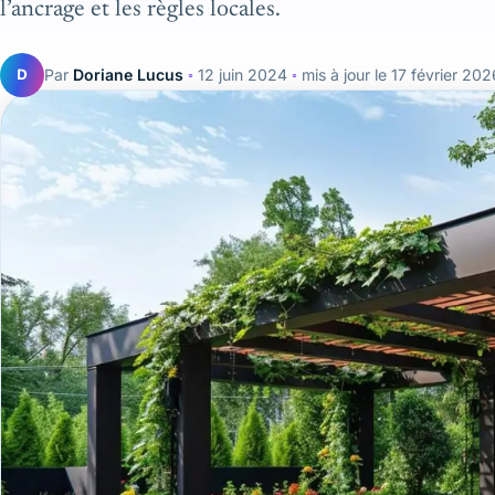
l’ancrage et les règles locales.
D
Par
Doriane Lucus
◦
12 juin 2024
◦
mis à jour le
17 février 202