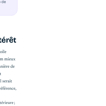
o de
térêt
oile
ium mieux
nnière de
t
l serait
référence,
érieure ;