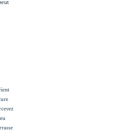
peut
vient
ture
rcevez
peu
rrasse