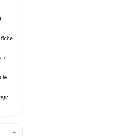
t
 fiche
 le
s le
eige