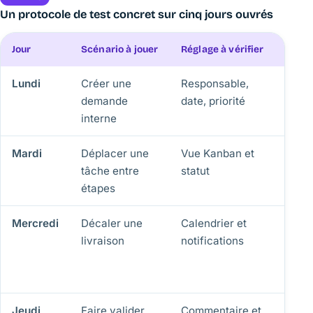
Un protocole de test concret sur cinq jours ouvrés
Jour
Scénario à jouer
Réglage à vérifier
Résul
Lundi
Créer une
Responsable,
Une 
demande
date, priorité
comp
interne
minu
Mardi
Déplacer une
Vue Kanban et
Le no
tâche entre
statut
appa
étapes
la lis
Mercredi
Décaler une
Calendrier et
La d
livraison
notifications
corri
visib
resp
Jeudi
Faire valider
Commentaire et
La dé