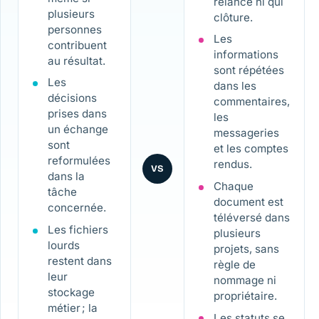
relance ni qui
plusieurs
clôture.
personnes
Les
contribuent
informations
au résultat.
sont répétées
Les
dans les
décisions
commentaires,
prises dans
les
un échange
messageries
sont
et les comptes
reformulées
rendus.
VS
dans la
Chaque
tâche
document est
concernée.
téléversé dans
Les fichiers
plusieurs
lourds
projets, sans
restent dans
règle de
leur
nommage ni
stockage
propriétaire.
métier ; la
Les statuts se