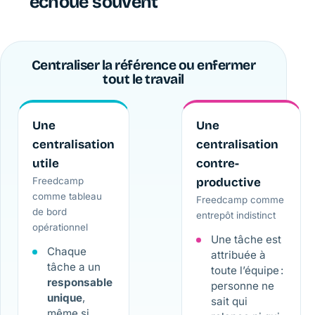
échoue souvent
Centraliser la référence ou enfermer
tout le travail
Une
Une
centralisation
centralisation
utile
contre-
Freedcamp
productive
comme tableau
Freedcamp comme
de bord
entrepôt indistinct
opérationnel
Une tâche est
Chaque
attribuée à
tâche a un
toute l’équipe :
responsable
personne ne
unique
,
sait qui
même si