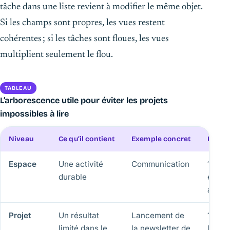
tâche dans une liste revient à modifier le même objet.
Si les champs sont propres, les vues restent
cohérentes ; si les tâches sont floues, les vues
multiplient seulement le flou.
TABLEAU
L’arborescence utile pour éviter les projets
impossibles à lire
Niveau
Ce qu’il contient
Exemple concret
Règle 
Espace
Une activité
Communication
1 esp
durable
équip
activi
Projet
Un résultat
Lancement de
1 proj
limité dans le
la newsletter de
livrab