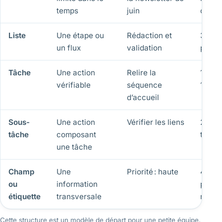
temps
juin
cycle
Liste
Une étape ou
Rédaction et
3 à 6 
un flux
validation
projet
Tâche
Une action
Relire la
1 resp
vérifiable
séquence
1 date
d’accueil
Sous-
Une action
Vérifier les liens
2 à 8 
tâche
composant
tâche
une tâche
Champ
Une
Priorité : haute
4 stat
ou
information
priori
étiquette
transversale
maxi
Cette structure est un modèle de départ pour une petite équipe.