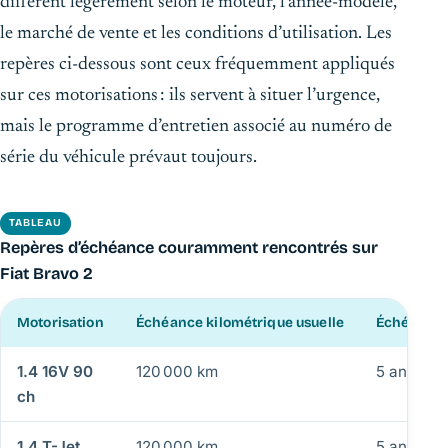
diffèrent légèrement selon le moteur, l’année-modèle,
le marché de vente et les conditions d’utilisation. Les
repères ci-dessous sont ceux fréquemment appliqués
sur ces motorisations : ils servent à situer l’urgence,
mais le programme d’entretien associé au numéro de
série du véhicule prévaut toujours.
TABLEAU
Repères d’échéance couramment rencontrés sur
Fiat Bravo 2
Motorisation
Échéance kilométrique usuelle
Échéance 
1.4 16V 90
120 000 km
5 ans
ch
1.4 T-Jet
120 000 km
5 ans