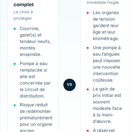
immédiate fragile
complet
Le choix à
Les organes
privilégier
de tension
gardent leur
Courroie,
âge et leur
galet(s) et
kilométrage.
tendeur neufs,
Une pompe à
montés
eau fatiguée
ensemble.
peut imposer
Pompe à eau
une nouvelle
remplacée si
intervention
elle est
coûteuse.
concernée par
VS
Le gain de
le circuit de
prix initial est
distribution.
souvent
Risque réduit
modeste face
de redémonter
à la main-
prématurément
d’œuvre.
pour un organe
À réserver
ancien.