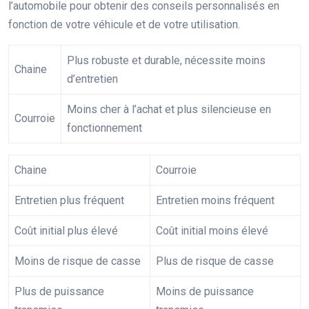
l’automobile pour obtenir des conseils personnalisés en
fonction de votre véhicule et de votre utilisation.
Plus robuste et durable, nécessite moins
Chaine
d’entretien
Moins cher à l’achat et plus silencieuse en
Courroie
fonctionnement
Chaine
Courroie
Entretien plus fréquent
Entretien moins fréquent
Coût initial plus élevé
Coût initial moins élevé
Moins de risque de casse
Plus de risque de casse
Plus de puissance
Moins de puissance