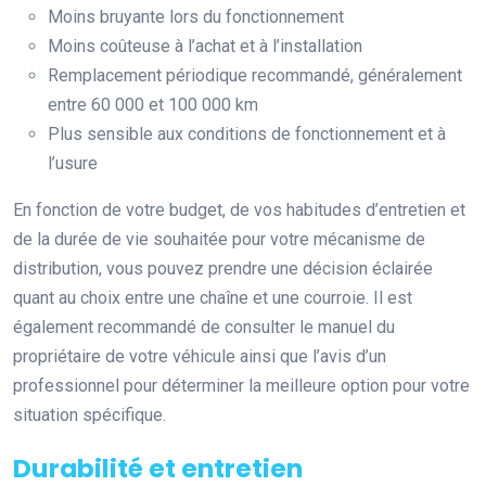
Moins bruyante lors du fonctionnement
Moins coûteuse à l’achat et à l’installation
Remplacement périodique recommandé, généralement
entre 60 000 et 100 000 km
Plus sensible aux conditions de fonctionnement et à
l’usure
En fonction de votre budget, de vos habitudes d’entretien et
de la durée de vie souhaitée pour votre mécanisme de
distribution, vous pouvez prendre une décision éclairée
quant au choix entre une chaîne et une courroie. Il est
également recommandé de consulter le manuel du
propriétaire de votre véhicule ainsi que l’avis d’un
professionnel pour déterminer la meilleure option pour votre
situation spécifique.
Durabilité et entretien