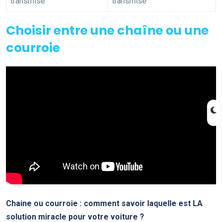
transmise
transmise
Choisir entre une chaîne ou une
courroie
Chaine ou courroie : comment savoir laquelle est LA
solution miracle pour votre voiture ?