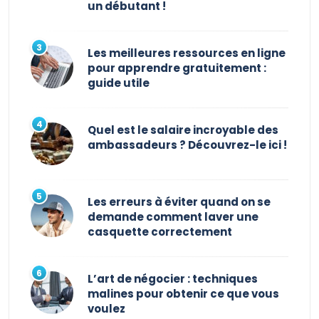
un débutant !
Les meilleures ressources en ligne
pour apprendre gratuitement :
guide utile
Quel est le salaire incroyable des
ambassadeurs ? Découvrez-le ici !
Les erreurs à éviter quand on se
demande comment laver une
casquette correctement
L’art de négocier : techniques
malines pour obtenir ce que vous
voulez