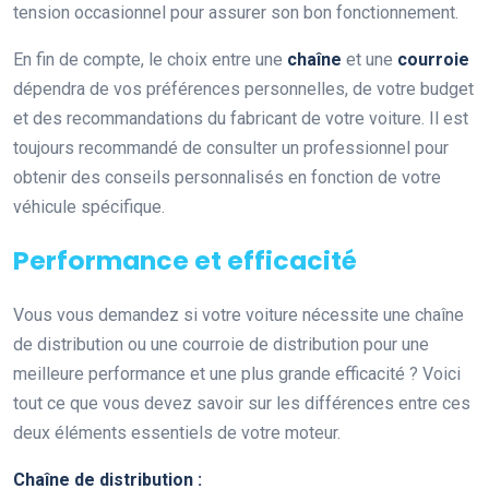
tension occasionnel pour assurer son bon fonctionnement.
En fin de compte, le choix entre une
chaîne
et une
courroie
dépendra de vos préférences personnelles, de votre budget
et des recommandations du fabricant de votre voiture. Il est
toujours recommandé de consulter un professionnel pour
obtenir des conseils personnalisés en fonction de votre
véhicule spécifique.
Performance et efficacité
Vous vous demandez si votre voiture nécessite une chaîne
de distribution ou une courroie de distribution pour une
meilleure performance et une plus grande efficacité ? Voici
tout ce que vous devez savoir sur les différences entre ces
deux éléments essentiels de votre moteur.
Chaîne de distribution :