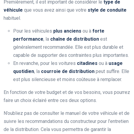
Premièrement, il est important de considérer le
type de
véhicule
que vous avez ainsi que votre
style de conduite
habituel.
Pour les véhicules
plus anciens
ou à
forte
performance
, la
chaîne de distribution
est
généralement recommandée. Elle est plus durable et
capable de supporter des contraintes plus importantes.
En revanche, pour les voitures
citadines
ou à
usage
quotidien
, la
courroie de distribution
peut suffire. Elle
est plus silencieuse et moins coûteuse à remplacer.
En fonction de votre budget et de vos besoins, vous pourrez
faire un choix éclairé entre ces deux options.
N’oubliez pas de consulter le manuel de votre véhicule et de
suivre les recommandations du constructeur pour l’entretien
de la distribution. Cela vous permettra de garantir la