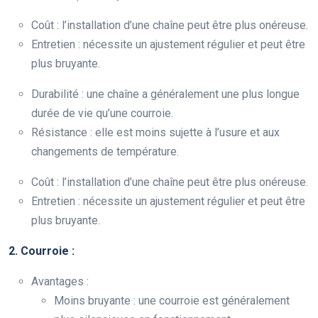
Coût : l’installation d’une chaîne peut être plus onéreuse.
Entretien : nécessite un ajustement régulier et peut être
plus bruyante.
Durabilité : une chaîne a généralement une plus longue
durée de vie qu’une courroie.
Résistance : elle est moins sujette à l’usure et aux
changements de température.
Coût : l’installation d’une chaîne peut être plus onéreuse.
Entretien : nécessite un ajustement régulier et peut être
plus bruyante.
2. Courroie :
Avantages :
Moins bruyante : une courroie est généralement