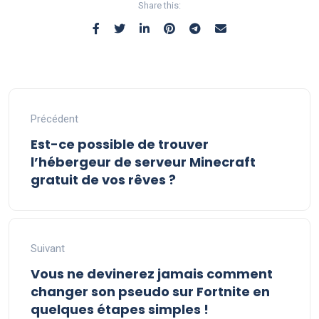
Share this:
Précédent
Est-ce possible de trouver
l’hébergeur de serveur Minecraft
gratuit de vos rêves ?
Suivant
Vous ne devinerez jamais comment
changer son pseudo sur Fortnite en
quelques étapes simples !