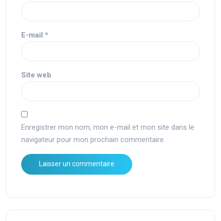
E-mail
*
Site web
Enregistrer mon nom, mon e-mail et mon site dans le
navigateur pour mon prochain commentaire.