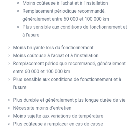
Moins coûteuse à l’achat et à l’installation
Remplacement périodique recommandé,
généralement entre 60 000 et 100 000 km
Plus sensible aux conditions de fonctionnement et
à l’usure
Moins bruyante lors du fonctionnement
Moins coûteuse à l’achat et à l’installation
Remplacement périodique recommandé, généralement
entre 60 000 et 100 000 km
Plus sensible aux conditions de fonctionnement et à
l’usure
Plus durable et généralement plus longue durée de vie
Nécessite moins d’entretien
Moins sujette aux variations de température
Plus coûteuse à remplacer en cas de casse