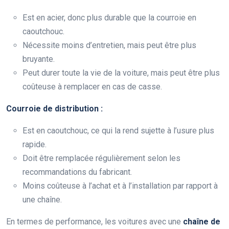
Est en acier, donc plus durable que la courroie en
caoutchouc.
Nécessite moins d’entretien, mais peut être plus
bruyante.
Peut durer toute la vie de la voiture, mais peut être plus
coûteuse à remplacer en cas de casse.
Courroie de distribution :
Est en caoutchouc, ce qui la rend sujette à l’usure plus
rapide.
Doit être remplacée régulièrement selon les
recommandations du fabricant.
Moins coûteuse à l’achat et à l’installation par rapport à
une chaîne.
En termes de performance, les voitures avec une
chaîne de