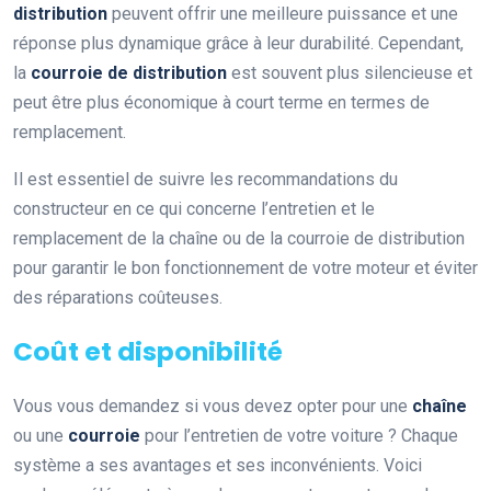
distribution
peuvent offrir une meilleure puissance et une
réponse plus dynamique grâce à leur durabilité. Cependant,
la
courroie de distribution
est souvent plus silencieuse et
peut être plus économique à court terme en termes de
remplacement.
Il est essentiel de suivre les recommandations du
constructeur en ce qui concerne l’entretien et le
remplacement de la chaîne ou de la courroie de distribution
pour garantir le bon fonctionnement de votre moteur et éviter
des réparations coûteuses.
Coût et disponibilité
Vous vous demandez si vous devez opter pour une
chaîne
ou une
courroie
pour l’entretien de votre voiture ? Chaque
système a ses avantages et ses inconvénients. Voici