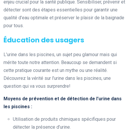
enjeu crucial pour la santé publique. Sensibiliser, prévenir et
détecter sont des étapes essentielles pour garantir une
qualité d’eau optimale et préserver le plaisir de la baignade
pour tous.
Éducation des usagers
L’urine dans les piscines, un sujet peu glamour mais qui
mérite toute notre attention. Beaucoup se demandent si
cette pratique courante est un mythe ou une réalité.
Découvrez la vérité sur l’urine dans les piscines, une
question qui va vous surprendre!
Moyens de prévention et de détection de l’urine dans
les piscines :
Utilisation de produits chimiques spécifiques pour
détecter la présence d’urine.