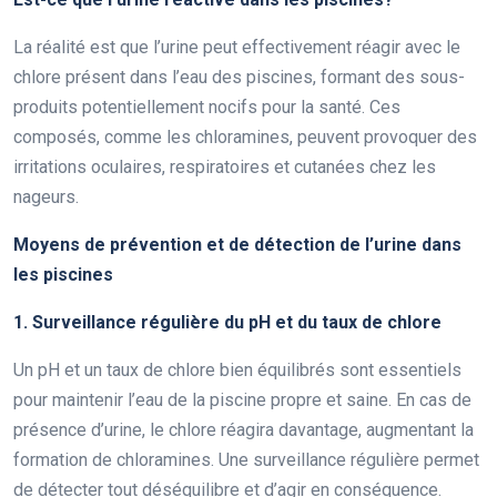
La réalité est que l’urine peut effectivement réagir avec le
chlore présent dans l’eau des piscines, formant des sous-
produits potentiellement nocifs pour la santé. Ces
composés, comme les chloramines, peuvent provoquer des
irritations oculaires, respiratoires et cutanées chez les
nageurs.
Moyens de prévention et de détection de l’urine dans
les piscines
1. Surveillance régulière du pH et du taux de chlore
Un pH et un taux de chlore bien équilibrés sont essentiels
pour maintenir l’eau de la piscine propre et saine. En cas de
présence d’urine, le chlore réagira davantage, augmentant la
formation de chloramines. Une surveillance régulière permet
de détecter tout déséquilibre et d’agir en conséquence.