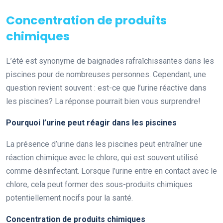
Concentration de produits
chimiques
L’été est synonyme de baignades rafraîchissantes dans les
piscines pour de nombreuses personnes. Cependant, une
question revient souvent : est-ce que l’urine réactive dans
les piscines? La réponse pourrait bien vous surprendre!
Pourquoi l’urine peut réagir dans les piscines
La présence d’urine dans les piscines peut entraîner une
réaction chimique avec le chlore, qui est souvent utilisé
comme désinfectant. Lorsque l’urine entre en contact avec le
chlore, cela peut former des sous-produits chimiques
potentiellement nocifs pour la santé.
Concentration de produits chimiques