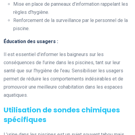
Mise en place de panneaux d’information rappelant les
règles d’hygiène.
Renforcement de la surveillance par le personnel de la
piscine.
Éducation des usagers :
Il est essentiel d’informer les baigneurs sur les
conséquences de l’urine dans les piscines, tant sur leur
santé que sur l’hygiène de l’eau. Sensibiliser les usagers
permet de réduire les comportements indésirables et de
promouvoir une meilleure cohabitation dans les espaces
aquatiques.
Utilisation de sondes chimiques
spécifiques
L’urine dans les piscines est un sujet souvent tabou mais