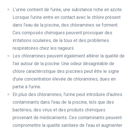
L’urine contient de l’urée, une substance riche en azote.
Lorsque l’urine entre en contact avec le chlore présent
dans l’eau de la piscine, des chloramines se forment.
Ces composés chimiques peuvent provoquer des
irritations oculaires, de la toux et des problèmes
respiratoires chez les nageurs.
Les chloramines peuvent également altérer la qualité de
l’air autour de la piscine. Une odeur désagréable de
chlore caractéristique des piscines peut être le signe
d’une concentration élevée de chloramines, dues en
partie à l’urine.
En plus des chloramines, l’urine peut introduire d’autres
contaminants dans l’eau de la piscine, tels que des
bactéries, des virus et des produits chimiques
provenant de médicaments. Ces contaminants peuvent
compromettre la qualité sanitaire de l’eau et augmenter