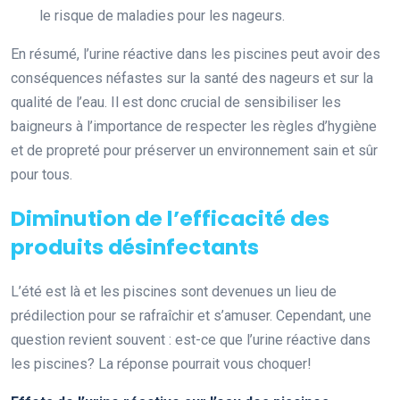
le risque de maladies pour les nageurs.
En résumé, l’urine réactive dans les piscines peut avoir des
conséquences néfastes sur la santé des nageurs et sur la
qualité de l’eau. Il est donc crucial de sensibiliser les
baigneurs à l’importance de respecter les règles d’hygiène
et de propreté pour préserver un environnement sain et sûr
pour tous.
Diminution de l’efficacité des
produits désinfectants
L’été est là et les piscines sont devenues un lieu de
prédilection pour se rafraîchir et s’amuser. Cependant, une
question revient souvent : est-ce que l’urine réactive dans
les piscines? La réponse pourrait vous choquer!