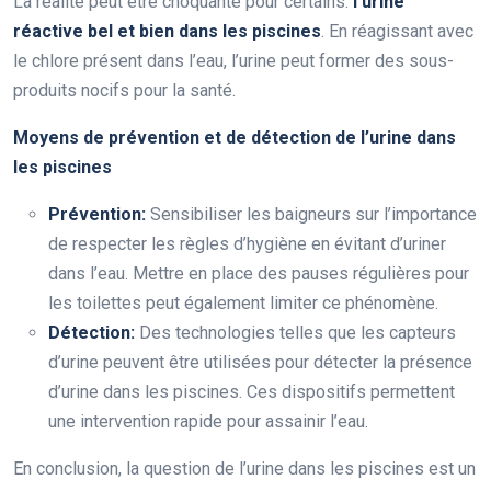
La réalité peut être choquante pour certains:
l’urine
réactive bel et bien dans les piscines
. En réagissant avec
le chlore présent dans l’eau, l’urine peut former des sous-
produits nocifs pour la santé.
Moyens de prévention et de détection de l’urine dans
les piscines
Prévention:
Sensibiliser les baigneurs sur l’importance
de respecter les règles d’hygiène en évitant d’uriner
dans l’eau. Mettre en place des pauses régulières pour
les toilettes peut également limiter ce phénomène.
Détection:
Des technologies telles que les capteurs
d’urine peuvent être utilisées pour détecter la présence
d’urine dans les piscines. Ces dispositifs permettent
une intervention rapide pour assainir l’eau.
En conclusion, la question de l’urine dans les piscines est un