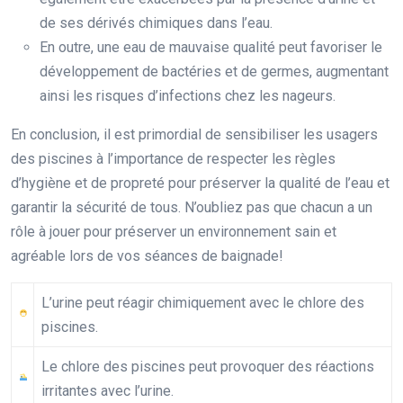
de ses dérivés chimiques dans l’eau.
En outre, une eau de mauvaise qualité peut favoriser le
développement de bactéries et de germes, augmentant
ainsi les risques d’infections chez les nageurs.
En conclusion, il est primordial de sensibiliser les usagers
des piscines à l’importance de respecter les règles
d’hygiène et de propreté pour préserver la qualité de l’eau et
garantir la sécurité de tous. N’oubliez pas que chacun a un
rôle à jouer pour préserver un environnement sain et
agréable lors de vos séances de baignade!
L’urine peut réagir chimiquement avec le chlore des
piscines.
Le chlore des piscines peut provoquer des réactions
irritantes avec l’urine.