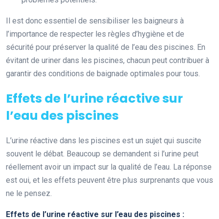
Il est donc essentiel de sensibiliser les baigneurs à
l’importance de respecter les règles d’hygiène et de
sécurité pour préserver la qualité de l’eau des piscines. En
évitant de uriner dans les piscines, chacun peut contribuer à
garantir des conditions de baignade optimales pour tous.
Effets de l’urine réactive sur
l’eau des piscines
L’urine réactive dans les piscines est un sujet qui suscite
souvent le débat. Beaucoup se demandent si l’urine peut
réellement avoir un impact sur la qualité de l’eau. La réponse
est oui, et les effets peuvent être plus surprenants que vous
ne le pensez.
Effets de l’urine réactive sur l’eau des piscines :