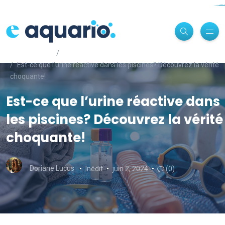
lawrencehealthcenter.com
artikel penelitian aceh
pafibulelengkab.org
thepubtheatre
hsddonline.com
fet.uet.vnu.edu.vn
situs slot gacor
situs slot gacor
link slot online
slot gacor hari ini
slot gacor hari ini
slot gacor hari ini
link slot gacor
link slot gacor
slot thailand
slot gacor hari ini
slot gacor hari ini
link slot gacor
togel online
togel online
togel online
togel online
togel online
bandar togel
togel online
bandar togel
bandar togel
togel online
toto togel
situs togel
toto togel
situs togel
situs togel
situs togel
toto togel
toto togel
toto togel
situs togel
situs togel
maplweb.org
slot online
slot online
slot online
situs togel
slot online
toto slot
sydney night
situs slot
slot gacor
toto slot
situs toto
situs slot
slot gacor
situs slot
situs toto
toto slot
situs toto
toto slot
situs gacor
toto slot
toto slot
slot gacor
situs toto
toto slot
situs slot
baselyne.io
link togel
situs slot
situs gacor
toto slot
situs slot
toto slot
slot gacor
toto slot
slot gacor
situs gacor
link togel
slot gacor
toto slot
situs gacor
toto slot
toto slot
toto slot
togel resmi
toto slot
situs gacor
bento4d
bento4d
slot resmi
bento4d
bento4d
link slot
link gacor
bento4d
slot resmi
link slot
link slot
link slot
link gacor
link slot
link slot
link slot
link slot
link slot
slot resmi
rtp slot
rtp slot
rtp slot
toto
slot
toto
e-aquario.com
Inédit
Est-ce que l’urine réactive dans les piscines? Découvrez la vérité
choquante!
Est-ce que l’urine réactive dans
les piscines? Découvrez la vérité
choquante!
Doriane Lucus
Inédit
juin 2, 2024
(0)