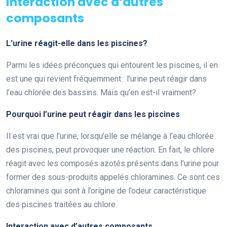
Interaction avec d’autres
composants
L’urine réagit-elle dans les piscines?
Parmi les idées préconçues qui entourent les piscines, il en
est une qui revient fréquemment : l’urine peut réagir dans
l’eau chlorée des bassins. Mais qu’en est-il vraiment?
Pourquoi l’urine peut réagir dans les piscines
Il est vrai que l’urine, lorsqu’elle se mélange à l’eau chlorée
des piscines, peut provoquer une réaction. En fait, le chlore
réagit avec les composés azotés présents dans l’urine pour
former des sous-produits appelés chloramines. Ce sont ces
chloramines qui sont à l’origine de l’odeur caractéristique
des piscines traitées au chlore.
Interaction avec d’autres composants