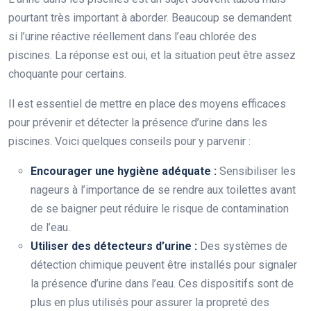
pourtant très important à aborder. Beaucoup se demandent
si l’urine réactive réellement dans l’eau chlorée des
piscines. La réponse est oui, et la situation peut être assez
choquante pour certains.
Il est essentiel de mettre en place des moyens efficaces
pour prévenir et détecter la présence d’urine dans les
piscines. Voici quelques conseils pour y parvenir :
Encourager une hygiène adéquate :
Sensibiliser les
nageurs à l’importance de se rendre aux toilettes avant
de se baigner peut réduire le risque de contamination
de l’eau.
Utiliser des détecteurs d’urine :
Des systèmes de
détection chimique peuvent être installés pour signaler
la présence d’urine dans l’eau. Ces dispositifs sont de
plus en plus utilisés pour assurer la propreté des