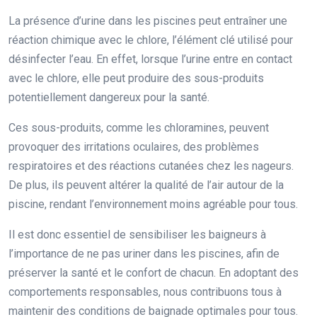
La présence d’urine dans les piscines peut entraîner une
réaction chimique avec le chlore, l’élément clé utilisé pour
désinfecter l’eau. En effet, lorsque l’urine entre en contact
avec le chlore, elle peut produire des sous-produits
potentiellement dangereux pour la santé.
Ces sous-produits, comme les chloramines, peuvent
provoquer des irritations oculaires, des problèmes
respiratoires et des réactions cutanées chez les nageurs.
De plus, ils peuvent altérer la qualité de l’air autour de la
piscine, rendant l’environnement moins agréable pour tous.
Il est donc essentiel de sensibiliser les baigneurs à
l’importance de ne pas uriner dans les piscines, afin de
préserver la santé et le confort de chacun. En adoptant des
comportements responsables, nous contribuons tous à
maintenir des conditions de baignade optimales pour tous.