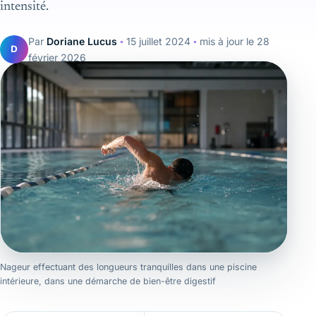
intensité.
Par
Doriane Lucus
◦
15 juillet 2024
◦
mis à jour le
28
D
février 2026
Nageur effectuant des longueurs tranquilles dans une piscine
intérieure, dans une démarche de bien-être digestif