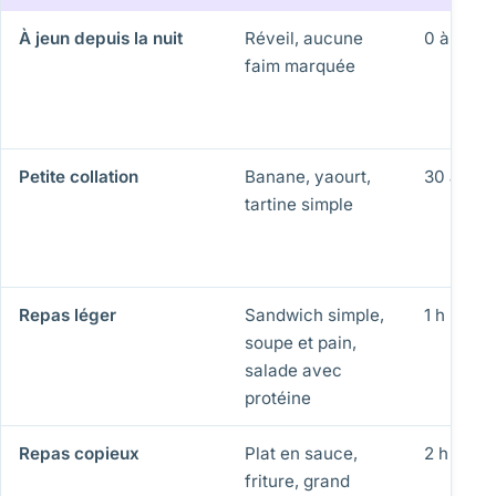
À jeun depuis la nuit
Réveil, aucune
0 à 30 m
faim marquée
Petite collation
Banane, yaourt,
30 à 60 
tartine simple
Repas léger
Sandwich simple,
1 h 30 à 
soupe et pain,
salade avec
protéine
Repas copieux
Plat en sauce,
2 h 30 à 
friture, grand