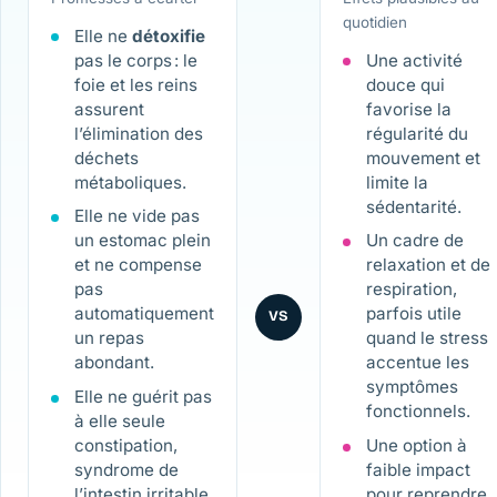
quotidien
Elle ne
détoxifie
pas le corps : le
Une activité
foie et les reins
douce qui
assurent
favorise la
l’élimination des
régularité du
déchets
mouvement et
métaboliques.
limite la
sédentarité.
Elle ne vide pas
un estomac plein
Un cadre de
et ne compense
relaxation et de
pas
respiration,
automatiquement
parfois utile
VS
un repas
quand le stress
abondant.
accentue les
symptômes
Elle ne guérit pas
fonctionnels.
à elle seule
constipation,
Une option à
syndrome de
faible impact
l’intestin irritable,
pour reprendre