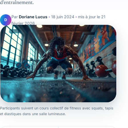
d’entraînement.
Par
Doriane Lucus
◦
18 juin 2024
◦
mis à jour le
21
D
février 2026
Participants suivent un cours collectif de fitness avec squats, tapis
et élastiques dans une salle lumineuse.