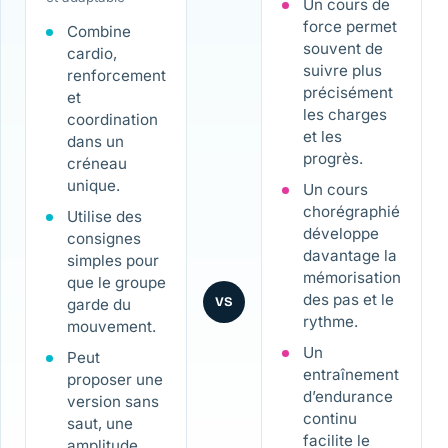
Un cours de
force permet
Combine
souvent de
cardio,
suivre plus
renforcement
précisément
et
les charges
coordination
et les
dans un
progrès.
créneau
unique.
Un cours
chorégraphié
Utilise des
développe
consignes
davantage la
simples pour
mémorisation
que le groupe
des pas et le
VS
garde du
rythme.
mouvement.
Un
Peut
entraînement
proposer une
d’endurance
version sans
continu
saut, une
facilite le
amplitude