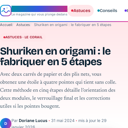
e‑aquario
Astuces
Conseils
Le magazine qui vous plonge dedans
Accueil
Astuces
Shuriken en origami : le fabriquer en 5 étapes
ASTUCES · LE CORAIL
Shuriken en origami : le
fabriquer en 5 étapes
Avec deux carrés de papier et des plis nets, vous
obtenez une étoile à quatre pointes qui tient sans colle.
Cette méthode en cinq étapes détaille l’orientation des
deux modules, le verrouillage final et les corrections
utiles si les pointes bougent.
Par
Doriane Lucus
◦
31 mai 2024
◦
mis à jour le
29
D
janvier 2026