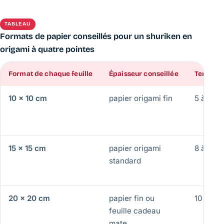
TABLEAU
Formats de papier conseillés pour un shuriken en
origami à quatre pointes
Format de chaque feuille
Épaisseur conseillée
Temps de
10 × 10 cm
papier origami fin
5 à 8 mi
15 × 15 cm
papier origami
8 à 12 m
standard
20 × 20 cm
papier fin ou
10 à 15 
feuille cadeau
mate