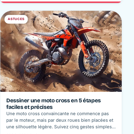
image sombre, lisible et facile à personnaliser.
ASTUCES
Dessiner une moto cross en 5 étapes
faciles et précises
Une moto cross convaincante ne commence pas
par le moteur, mais par deux roues bien placées et
une silhouette légère. Suivez cinq gestes simples,
des repères de taille précis et une finition lisible