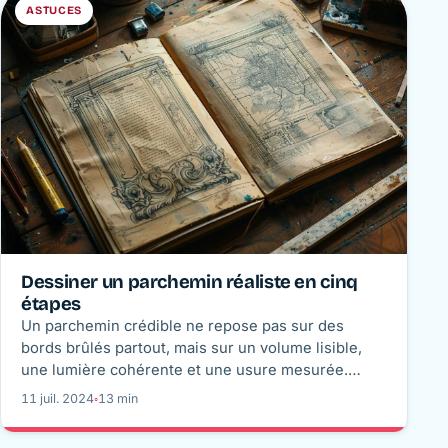
ASTUCES
Dessiner un parchemin réaliste en cinq
étapes
Un parchemin crédible ne repose pas sur des
bords brûlés partout, mais sur un volume lisible,
une lumière cohérente et une usure mesurée.
Cette méthode en cinq étapes vous guide du
11 juil. 2024
◦
13 min
croquis au vieillissement final, au crayon ou en
couleur.