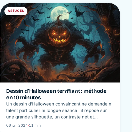
ASTUCES
Dessin d’Halloween terrifiant : méthode
en 10 minutes
Un dessin d’Halloween convaincant ne demande ni
talent particulier ni longue séance : il repose sur
une grande silhouette, un contraste net et
quelques détails bien choisis. Suivez un déroulé
06 juil. 2024
◦
11 min
chronométré pour obtenir en dix minutes une