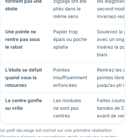
forment pas une
zigzags ont été
les diagonales du
étoile
pliés dans le
second module et
même sens
inversez-les
Une pointe ne
Papier trop
Soulevez la poch
rentre pas sous
épais ou poche
avec un ongle et
le rabat
aplatie
insérez la pointe 
biais
L’étoile se défait
Pointes
Rentrez les deux
quand vous la
insuffisamment
pointes libres
retournez
enfoncées
jusqu’au pli intéri
Le centre gonfle
Les modules
Faites coulisser l
ou vrille
ne sont pas
bandes de 2 à 3 
centrés
avant de verrouill
Un petit décalage est normal sur une première réalisation.
Cherchez d’abord un assemblage stable avant une symétrie