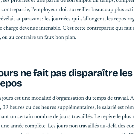
, ses priorités et une partie de son emploi du temps, compt
 contrepartie, l’employeur doit surveiller beaucoup plus act
vélait auparavant : les journées qui s’allongent, les repos rog
 charge devenue intenable. C’est cette contrepartie qui fait 
, ou au contraire un faux bon plan.
jours ne fait pas disparaître les
repos
 jours est une modalité d’organisation du temps de travail. A
, 39 heures ou des heures supplémentaires, le salarié est ré
nt un certain nombre de jours travaillés. Le repère le plus
une année complète. Les jours non travaillés au-delà des co