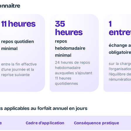
onnaître
11 heures
35
1
heures
entre
repos
repos quotidien
échange a
hebdomadaire
minimal
obligatoir
minimal
24 heures de repos
sur la charg
entre la fin effective
hebdomadaire
l’organisatio
d’une journée et la
auxquelles s’ajoutent
l’équilibre de
reprise suivante
11 heures
rémunératio
quotidiennes
 applicables au forfait annuel en jours
e
Cadre d’application
Conséquence pratique