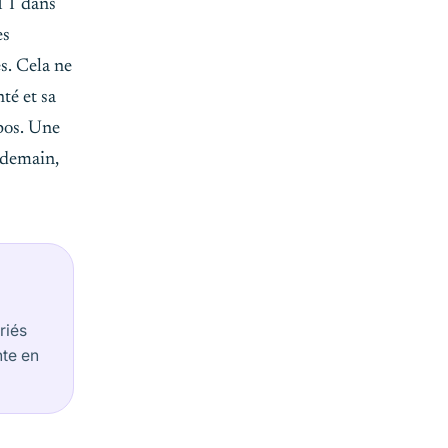
RTT dans
es
s. Cela ne
té et sa
epos. Une
endemain,
riés
nte en