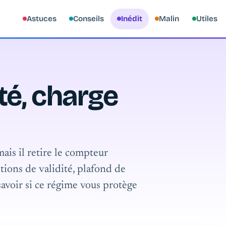
Astuces
Conseils
Inédit
Malin
Utiles
rté, charge
mais il retire le compteur
tions de validité, plafond de
 savoir si ce régime vous protège