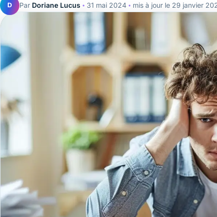
D
Par
Doriane Lucus
◦
31 mai 2024
◦
mis à jour le
29 janvier 20