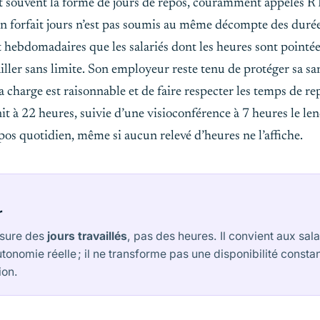
ent souvent la forme de jours de repos, couramment appelés 
é en forfait jours n’est pas soumis au même décompte des duré
hebdomadaires que les salariés dont les heures sont pointée
vailler sans limite. Son employeur reste tenu de protéger sa san
sa charge est raisonnable et de faire respecter les temps de r
nit à 22 heures, suivie d’une visioconférence à 7 heures le l
pos quotidien, même si aucun relevé d’heures ne l’affiche.
r
esure des
jours travaillés
, pas des heures. Il convient aux sala
tonomie réelle ; il ne transforme pas une disponibilité consta
ion.