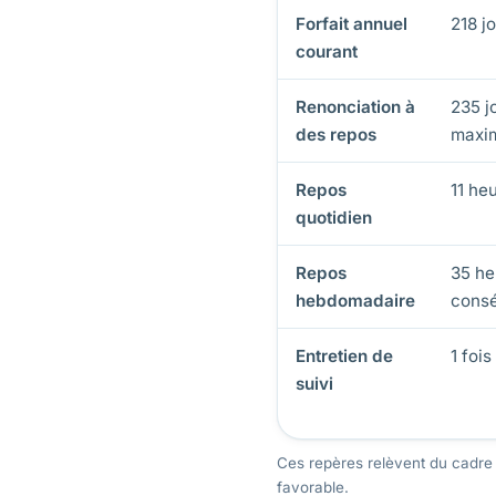
Forfait annuel
218 j
courant
Renonciation à
235 j
des repos
maxi
Repos
11 he
quotidien
Repos
35 he
hebdomadaire
consé
Entretien de
1 fois
suivi
Ces repères relèvent du cadre 
favorable.