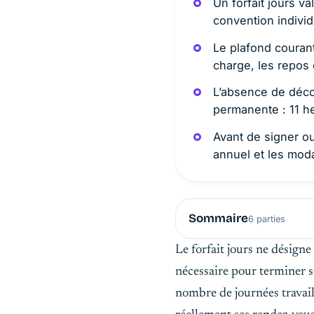
Un forfait jours va
convention individ
Le plafond courant
charge, les repos 
L’absence de décom
permanente : 11 he
Avant de signer ou 
annuel et les moda
Sommaire
6 parties
Le forfait jours ne désigne
nécessaire pour terminer s
nombre de journées travail