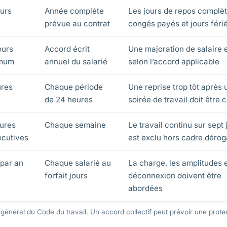
ours
Année complète
Les jours de repos complè
prévue au contrat
congés payés et jours féri
ours
Accord écrit
Une majoration de salaire 
mum
annuel du salarié
selon l’accord applicable
ures
Chaque période
Une reprise trop tôt après 
de 24 heures
soirée de travail doit être 
ures
Chaque semaine
Le travail continu sur sept 
cutives
est exclu hors cadre dérog
 par an
Chaque salarié au
La charge, les amplitudes e
forfait jours
déconnexion doivent être
abordées
général du Code du travail. Un accord collectif peut prévoir une prote