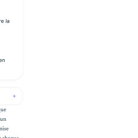
e la
ien
que
 un
nise