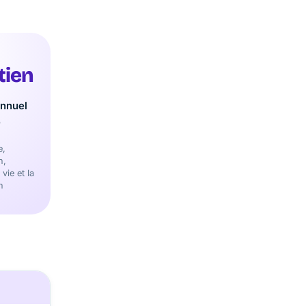
tien
nnuel
e
e,
n,
 vie et la
n