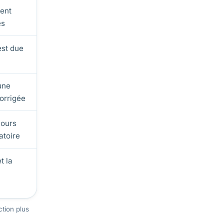
tent
és
est due
une
corrigée
jours
atoire
t la
ction plus