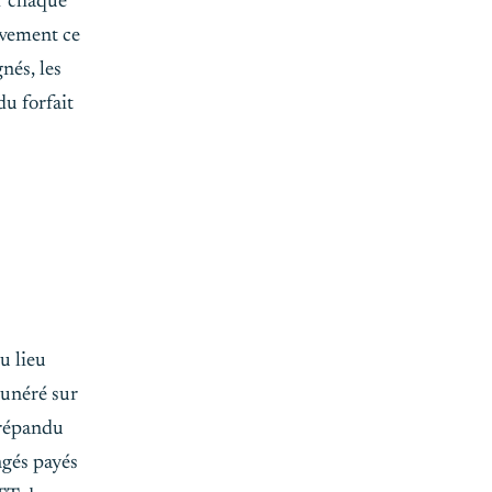
er chaque
ivement ce
nés, les
du forfait
u lieu
munéré sur
 répandu
ngés payés