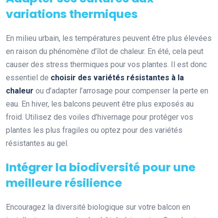
variations thermiques
En milieu urbain, les températures peuvent être plus élevées
en raison du phénomène d’îlot de chaleur. En été, cela peut
causer des stress thermiques pour vos plantes. Il est donc
essentiel de
choisir des variétés résistantes à la
chaleur
ou d’adapter l’arrosage pour compenser la perte en
eau. En hiver, les balcons peuvent être plus exposés au
froid. Utilisez des voiles d’hivernage pour protéger vos
plantes les plus fragiles ou optez pour des variétés
résistantes au gel.
Intégrer la biodiversité pour une
meilleure résilience
Encouragez la diversité biologique sur votre balcon en