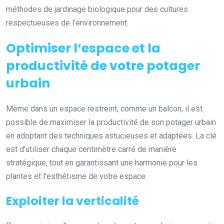
méthodes de jardinage biologique pour des cultures
respectueuses de l’environnement.
Optimiser l’espace et la
productivité de votre potager
urbain
Même dans un espace restreint, comme un balcon, il est
possible de maximiser la productivité de son potager urbain
en adoptant des techniques astucieuses et adaptées. La clé
est d’utiliser chaque centimètre carré de manière
stratégique, tout en garantissant une harmonie pour les
plantes et l’esthétisme de votre espace.
Exploiter la verticalité