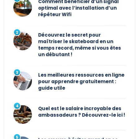
Comment bénéficier d’un signal
optimal avec l’installation d’un
répéteur Wifi
Découvrez le secret pour
maîtriser le skateboard en un
temps record, même si vous êtes
un débutant !
Les meilleures ressources en ligne
pour apprendre gratuitement :
guide utile
Quel est le salaire incroyable des
ambassadeurs ? Découvrez-le ici !