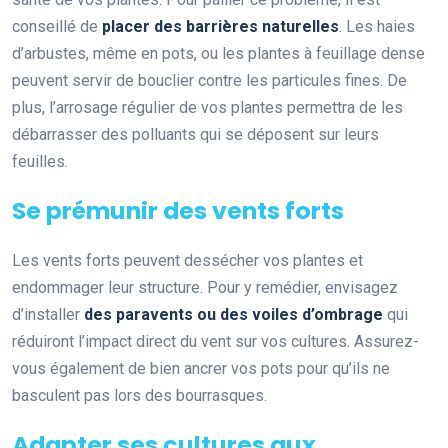
conseillé de
placer des barrières naturelles
. Les haies
d’arbustes, même en pots, ou les plantes à feuillage dense
peuvent servir de bouclier contre les particules fines. De
plus, l’arrosage régulier de vos plantes permettra de les
débarrasser des polluants qui se déposent sur leurs
feuilles.
Se prémunir des vents forts
Les vents forts peuvent dessécher vos plantes et
endommager leur structure. Pour y remédier, envisagez
d’installer
des paravents ou des voiles d’ombrage
qui
réduiront l’impact direct du vent sur vos cultures. Assurez-
vous également de bien ancrer vos pots pour qu’ils ne
basculent pas lors des bourrasques.
Adapter ses cultures aux