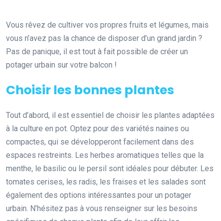
Vous rêvez de cultiver vos propres fruits et légumes, mais
vous n’avez pas la chance de disposer d’un grand jardin ?
Pas de panique, il est tout à fait possible de créer un
potager urbain sur votre balcon !
Choisir les bonnes plantes
Tout d’abord, il est essentiel de choisir les plantes adaptées
à la culture en pot. Optez pour des variétés naines ou
compactes, qui se développeront facilement dans des
espaces restreints. Les herbes aromatiques telles que la
menthe, le basilic ou le persil sont idéales pour débuter. Les
tomates cerises, les radis, les fraises et les salades sont
également des options intéressantes pour un potager
urbain. N’hésitez pas à vous renseigner sur les besoins