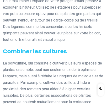
Pour maximiser l’espace de votre potager urbain, pensez à
exploiter la hauteur. Utilisez des étagères pour superposer
vos pots ou encore optez pour des plantes grimpantes qui
peuvent s’enrouler autour des garde-corps ou des treillis.
Des légumes comme les concombres ou les haricots
grimpants peuvent ainsi trouver leur place sur votre balcon,
tout en offrant un attrait visuel unique.
Combiner les cultures
La polyculture, qui consiste à cultiver plusieurs espèces de
plantes ensemble, peut non seulement aider à optimiser
l’espace, mais aussi à réduire les risques de maladies et de
parasites. Par exemple, cultiver des œillets d’Inde à
proximité des tomates peut aider à éloigner certains
nuisibles. De plus, certaines associations de plantes
peuvent se soutenir mutuellement pour la croissance.