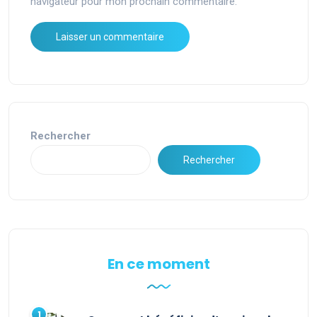
navigateur pour mon prochain commentaire.
Rechercher
Rechercher
En ce moment