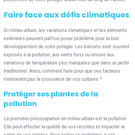
Faire face aux défis climatiques
En milieu urbain, les variations climatiques et les éléments
extérieurs peuvent parfois poser problème pour le bon
développement de votre potager. Les balcons sont souvent
exposés à la pollution, aux vents forts ou encore aux
variations de température plus marquées que dans un jardin
traditionnel. Alors, comment faire pour que ces facteurs
n’entravent pas la croissance de vos cultures ?
Protéger ses plantes de la
pollution
La première préoccupation en milieu urbain est la pollution.
Elle peut affecter la qualité de vos récoltes et impacter la
santé de vos plantes. Pour pallier ce problème, il est