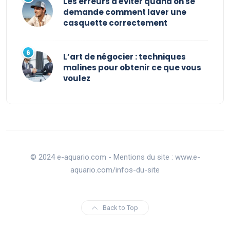
Les erreurs à éviter quand on se
demande comment laver une
casquette correctement
L’art de négocier : techniques
malines pour obtenir ce que vous
voulez
© 2024 e-aquario.com - Mentions du site : www.e-
aquario.com/infos-du-site
Back to Top