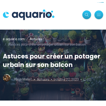
www.ginnimedia.com/about-us/what-we-do
lawrencehealthcenter.com
desaparhorboan.id/listing
artikel penelitian aceh
pafibulelengkab.org
thepubtheatre
hsddonline.com
situs slot gacor
slot gacor hari ini
slot gacor hari ini
slot gacor hari ini
slot gacor hari ini
slot gacor hari ini
link slot gacor
link slot gacor
link slot gacor
slot thailand
slot gacor hari ini
togel online
togel online
togel online
togel online
togel online
togel online
bandar togel
togel online
bandar togel
bandar togel
bandar togel
bandar togel
toto togel
situs togel
toto togel
situs togel
situs togel
toto togel
toto togel
toto togel
toto togel
slot online
toto togel
situs togel
toto togel
situs togel
slot online
slot online
slot online
toto slot
sydney night
situs slot
slot gacor
toto slot
situs toto
situs slot
situs toto
slot gacor
situs slot
situs toto
toto slot
toto slot
toto slot
situs toto
toto slot
situs toto
toto slot
situs slot
toto slot
situs gacor
toto slot
situs toto
toto slot
toto slot
toto slot
slot gacor
situs toto
situs toto
toto slot
situs slot
situs slot
baselyne.io
link togel
toto slot
situs slot
situs toto
library.iihs.co.in
toto slot
situs slot
slot gacor
togel resmi
slot gacor
toto slot
toto slot
situs gacor
situs slot
toto slot
slot gacor
situs slot
slot gacor
slot gacor
link togel
toto slot
bento4d
bento4d
bento4d
slot resmi
bento4d
bento4d
link slot
slot resmi
link gacor
bento4d
slot resmi
bento4d
link slot
link slot
link slot
link gacor
link slot
bento4d
link slot
link slot
bento4d
link slot
rtp slot
situs hk
rtp slot
rtp slot
rtp slot
rtp slot
toto
rtp live
e-aquario.com
Astuces
Astuces pour créer un potager urbain sur son balcon
Astuces pour créer un potager
urbain sur son balcon
Hugo Mallet
Astuces
octobre 22, 2023
(0)