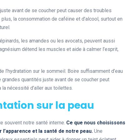
juste avant de se coucher peut causer des troubles
e plus, la consommation de caféine et d’alcool, surtout en
urel.
pinards, les amandes ou les avocats, peuvent aussi
agnésium détend les muscles et aide à calmer l’esprit,
de l’hydratation sur le sommeil. Boire suffisamment d’eau
 de grandes quantités juste avant de se coucher peut
a nécessité d’aller aux toilettes.
ntation sur la peau
te souvent notre santé interne.
Ce que nous choisissons
 l’apparence et la santé de notre peau.
Une
néraux essentiels peut aider à donner un teint éclatant,