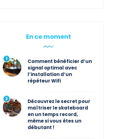
En ce moment
Comment bénéficier d’un
signal optimal avec
l’installation d’un
répéteur Wifi
Découvrez le secret pour
maîtriser le skateboard
en un temps record,
même si vous êtes un
débutant !