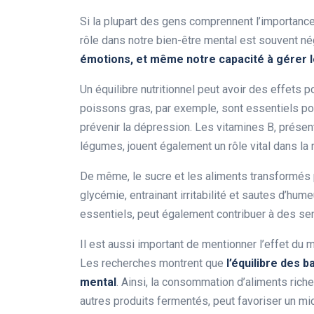
Si la plupart des gens comprennent l’importance
rôle dans notre bien-être mental est souvent né
émotions, et même notre capacité à gérer l
Un équilibre nutritionnel peut avoir des effets 
poissons gras, par exemple, sont essentiels po
prévenir la dépression. Les vitamines B, présen
légumes, jouent également un rôle vital dans la 
De même, le sucre et les aliments transformés 
glycémie, entrainant irritabilité et sautes d’hum
essentiels, peut également contribuer à des sent
Il est aussi important de mentionner l’effet du 
Les recherches montrent que
l’équilibre des b
mental
. Ainsi, la consommation d’aliments rich
autres produits fermentés, peut favoriser un mic