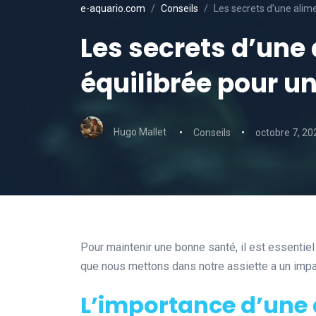
e-aquario.com
Conseils
Les secrets d’une alime
Les secrets d’une
équilibrée pour un
Hugo Mallet
Conseils
octobre 7, 20
Pour maintenir une bonne santé, il est essentie
que nous mettons dans notre assiette a un impac
L’importance d’une 