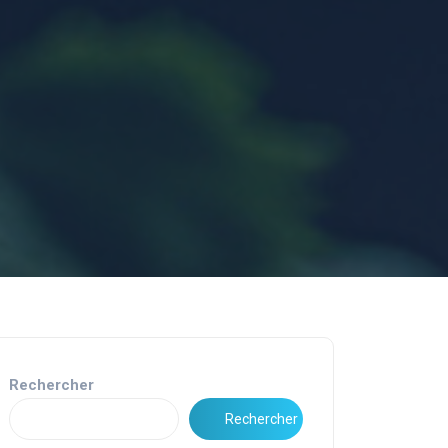
Rechercher
Rechercher