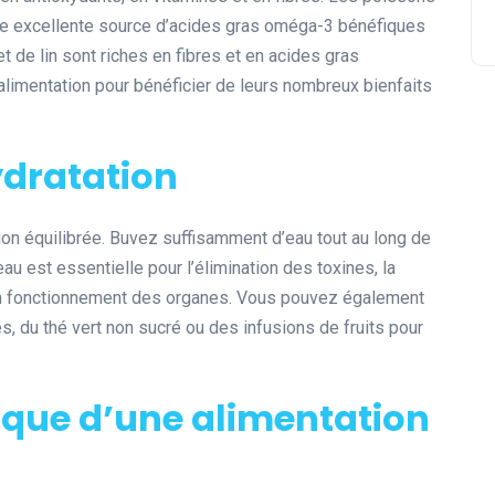
ne excellente source d’acides gras oméga-3 bénéfiques
t de lin sont riches en fibres et en acides gras
alimentation pour bénéficier de leurs nombreux bienfaits
ydratation
tion équilibrée. Buvez suffisamment d’eau tout au long de
eau est essentielle pour l’élimination des toxines, la
bon fonctionnement des organes. Vous pouvez également
 du thé vert non sucré ou des infusions de fruits pour
ique d’une alimentation