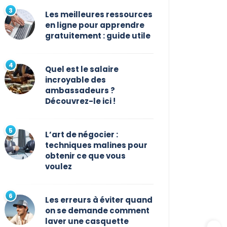
Les meilleures ressources
en ligne pour apprendre
gratuitement : guide utile
Quel est le salaire
incroyable des
ambassadeurs ?
Découvrez-le ici !
L’art de négocier :
techniques malines pour
obtenir ce que vous
voulez
Les erreurs à éviter quand
on se demande comment
laver une casquette