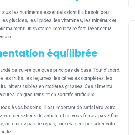
s tous les nutriments essentiels dont il a besoin pour
les glucides, les lipides, les vitamines, les minéraux et
r maintenir un système immunitaire fort, favoriser la
encore.
mentation équilibrée
mmandé de suivre quelques principes de base. Tout d’abord,
e les fruits, les légumes, les céréales complètes, les
ts laitiers faibles en matières grasses. Ces aliments
outés, en gras trans et en additifs artificiels.
ées à vos besoins. Il est important de satisfaire votre
z vos sensations de satiété et ne vous forcez pas à finir
e, ne sautez pas de repas, car cela peut perturber votre
suite.