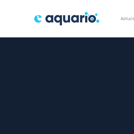
Astuc