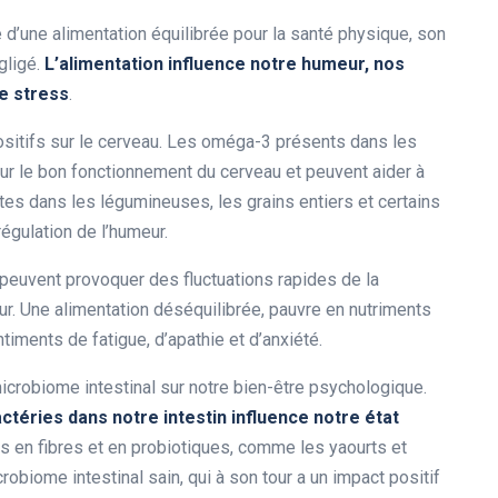
 d’une alimentation équilibrée pour la santé physique, son
gligé.
L’alimentation influence notre humeur, nos
e stress
.
positifs sur le cerveau. Les oméga-3 présents dans les
ur le bon fonctionnement du cerveau et peuvent aider à
tes dans les légumineuses, les grains entiers et certains
régulation de l’humeur.
peuvent provoquer des fluctuations rapides de la
eur. Une alimentation déséquilibrée, pauvre en nutriments
iments de fatigue, d’apathie et d’anxiété.
microbiome intestinal sur notre bien-être psychologique.
actéries dans notre intestin influence notre état
es en fibres et en probiotiques, comme les yaourts et
robiome intestinal sain, qui à son tour a un impact positif