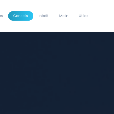
es
Conseils
Inédit
Malin
Utiles