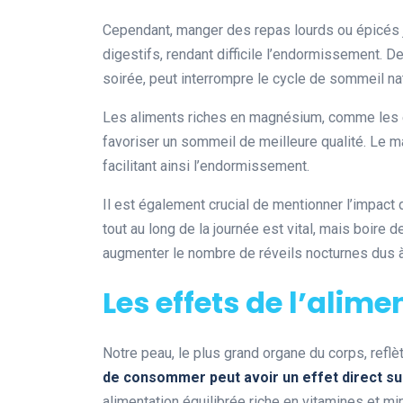
Cependant, manger des repas lourds ou épicés 
digestifs, rendant difficile l’endormissement. D
soirée, peut interrompre le cycle de sommeil nat
Les aliments riches en magnésium, comme les é
favoriser un sommeil de meilleure qualité. Le m
facilitant ainsi l’endormissement.
Il est également crucial de mentionner l’impact 
tout au long de la journée est vital, mais boire
augmenter le nombre de réveils nocturnes dus à l
Les effets de l’alime
Notre peau, le plus grand organe du corps, reflè
de consommer peut avoir un effet direct sur
alimentation équilibrée riche en vitamines et mi