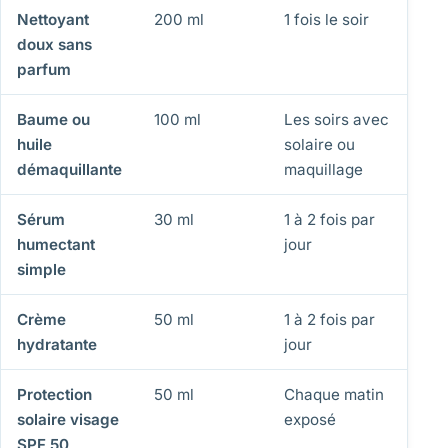
Nettoyant
200 ml
1 fois le soir
2 à
doux sans
parfum
Baume ou
100 ml
Les soirs avec
2 m
huile
solaire ou
démaquillante
maquillage
Sérum
30 ml
1 à 2 fois par
1 à
humectant
jour
simple
Crème
50 ml
1 à 2 fois par
1 à
hydratante
jour
Protection
50 ml
Chaque matin
3 à
solaire visage
exposé
SPF 50