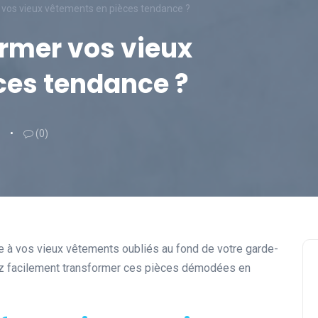
os vieux vêtements en pièces tendance ?
mer vos vieux
ces tendance ?
(0)
 à vos vieux vêtements oubliés au fond de votre garde-
ez facilement transformer ces pièces démodées en