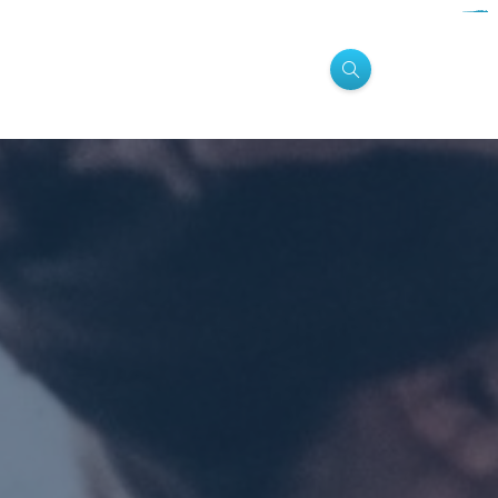
www.clinicaalemanaosorno.cl
lawrencehealthcenter.com
desaparhorboan.id/listing
situs togel bento4d
rtp slot gacor hari ini
thepubtheatre
pafibuolkab.org
hsddonline.com
minnanosora.com
slot gacor hari ini
slot gacor hari ini
situs hk lotto
slot gacor hari ini
slot thailand
slot thailand
slot terpercaya
slot gacor hari ini
slot mahjong
slot gacor hari ini
slot gacor hari ini
slot gacor hari ini
slot gacor hari ini
slot gacor hari ini
slot gacor hari ini
slot gacor hari ini
slot gacor hari ini
slot gacor hari ini
slot gacor hari ini
slot gacor hari ini
togel online
togel online
bandar togel
togel online
togel online
bandar togel
togel online
togel online
togel online
bandar togel
bandar togel
togel online
togel online
bandar macau
bandar togel
rtp slot gacor
toto togel
situs togel
situs togel
toto macau
situs togel
situs togel
toto togel
slot online
toto togel
toto togel
situs togel
slot online
toto online
toto togel
toto togel
toto togel
situs togel
situs togel
toto togel
toto togel
situs togel
toto togel
slot online
situs togel
slot maxwin
slot online
slot online
bayobserver.ca
slot online
toto togel
toto togel
toto togel
toto togel
toto togel
toto togel
slot online
slot online
slot online
slot online
slot online
slot online
toto slot
sydney night
situs slot
situs toto
situs slot
situs slot
situs toto
slot gacor
toto slot
link togel
togel resmi
togel resmi
slot gacor
slot gacor
toto slot
link togel
slot gacor
slot gacor
togel resmi
togel resmi
toto slot
toto slot
toto slot
slot gacor
slot gacor
slot gacor
situs gacor
situs toto
situs toto
toto slot
slot gacor
situs slot
toto slot
situs slot
baselyne.io
slot gacor
slot gacor
togel resmi
toto slot
toto slot
link togel
toto slot
toto slot
slot gacor
situs gacor
slot gacor
situs slot
slot gacor
slot gacor
slot gacor
togel resmi
toto slot
toto slot
toto slot
situs slot
bento4d
bento4d
bento4d
bento4d
slot resmi
bento4d
link slot
slot resmi
link slot
bento4d
bento4d
bento4d
bento4d
bento4d
slot resmi
bento4d
bento4d
link gacor
link slot
link slot
slot resmi
slot resmi
slot resmi
link slot
link slot
slot resmi
slot resmi
slot resmi
slot resmi
link slot
slot resmi
bento4d
link slot
slot resmi
slot resmi
toto 4d
rtp slot
slot88
rtp slot
rtp slot
rtp slot
rtp slot
rtp slot
slot88
rtp slot
rtp slot
togel
togel
toto
toto
slot
toto
toto
toto