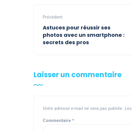
Précédent
Astuces pour réussir ses
photos avec un smartphone :
secrets des pros
Laisser un commentaire
Votre adresse e-mail ne sera pas publiée.
Les
Commentaire
*