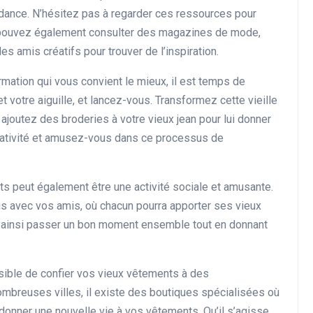
dance. N’hésitez pas à regarder ces ressources pour
s pouvez également consulter des magazines de mode,
s amis créatifs pour trouver de l’inspiration.
rmation qui vous convient le mieux, il est temps de
et votre aiguille, et lancez-vous. Transformez cette vieille
joutez des broderies à votre vieux jean pour lui donner
créativité et amusez-vous dans ce processus de
ts peut également être une activité sociale et amusante.
us avec vos amis, où chacun pourra apporter ses vieux
 ainsi passer un bon moment ensemble tout en donnant
ssible de confier vos vieux vêtements à des
ombreuses villes, il existe des boutiques spécialisées où
 donner une nouvelle vie à vos vêtements. Qu’il s’agisse