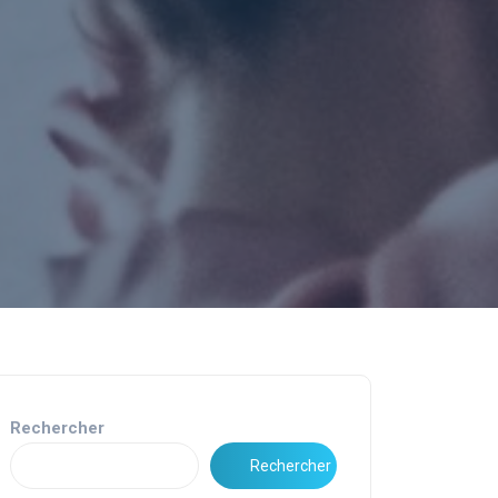
Rechercher
Rechercher