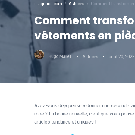
e-aquario.com
Astuces
Comment transformer v
Comment transfor
vêtements en piè
Hugo Mallet
Astuces
août 20, 2023
Avez-vous déjà pensé à donner une seconde vie
robe ? La bonne nouvelle, c’est que vous pouv
articles tendance et uniques !