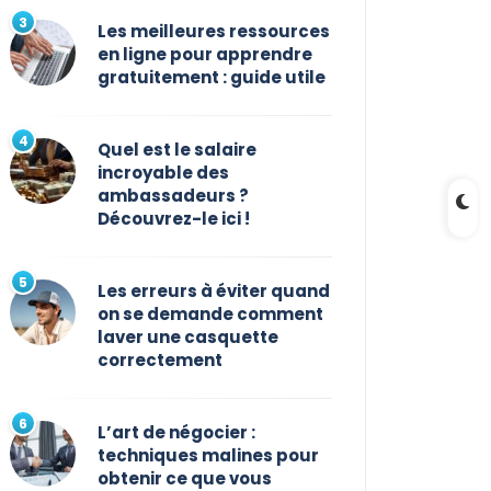
Les meilleures ressources
en ligne pour apprendre
gratuitement : guide utile
Quel est le salaire
incroyable des
ambassadeurs ?
Découvrez-le ici !
Les erreurs à éviter quand
on se demande comment
laver une casquette
correctement
L’art de négocier :
techniques malines pour
obtenir ce que vous