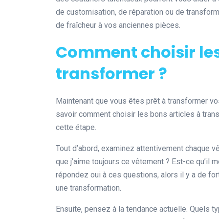
de customisation, de réparation ou de transfor
de fraîcheur à vos anciennes pièces.
Comment choisir le
transformer ?
Maintenant que vous êtes prêt à transformer vo
savoir comment choisir les bons articles à tran
cette étape.
Tout d’abord, examinez attentivement chaque v
que j’aime toujours ce vêtement ? Est-ce qu’il me
répondez oui à ces questions, alors il y a de f
une transformation.
Ensuite, pensez à la tendance actuelle. Quels 