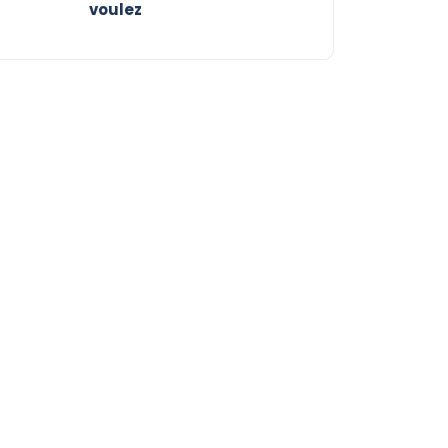
voulez