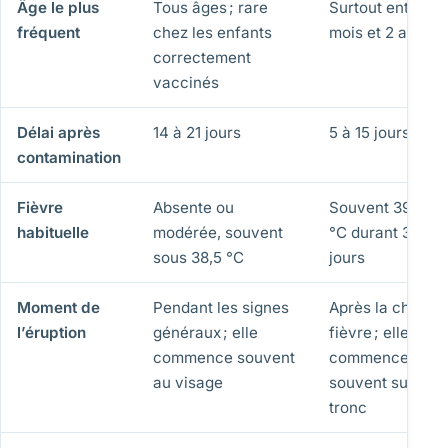
Âge le plus
Tous âges ; rare
Surtout entre 6
fréquent
chez les enfants
mois et 2 ans
correctement
vaccinés
Délai après
14 à 21 jours
5 à 15 jours
contamination
Fièvre
Absente ou
Souvent 39 à 40
habituelle
modérée, souvent
°C durant 3 à 5
sous 38,5 °C
jours
Moment de
Pendant les signes
Après la chute d
l’éruption
généraux ; elle
fièvre ; elle
commence souvent
commence
au visage
souvent sur le
tronc