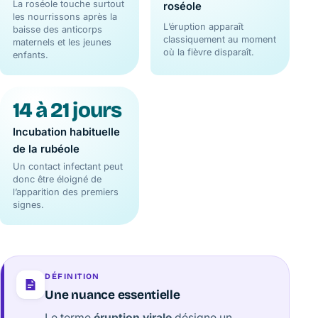
La roséole touche surtout
roséole
les nourrissons après la
L’éruption apparaît
baisse des anticorps
classiquement au moment
maternels et les jeunes
où la fièvre disparaît.
enfants.
14 à 21 jours
Incubation habituelle
de la rubéole
Un contact infectant peut
donc être éloigné de
l’apparition des premiers
signes.
DÉFINITION
Une nuance essentielle
Le terme
éruption virale
désigne un