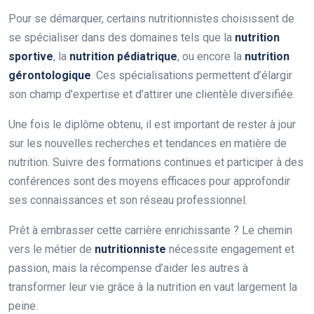
Pour se démarquer, certains nutritionnistes choisissent de
se spécialiser dans des domaines tels que la
nutrition
sportive
, la
nutrition pédiatrique
, ou encore la
nutrition
gérontologique
. Ces spécialisations permettent d’élargir
son champ d’expertise et d’attirer une clientèle diversifiée.
Une fois le diplôme obtenu, il est important de rester à jour
sur les nouvelles recherches et tendances en matière de
nutrition. Suivre des formations continues et participer à des
conférences sont des moyens efficaces pour approfondir
ses connaissances et son réseau professionnel.
Prêt à embrasser cette carrière enrichissante ? Le chemin
vers le métier de
nutritionniste
nécessite engagement et
passion, mais la récompense d’aider les autres à
transformer leur vie grâce à la nutrition en vaut largement la
peine.