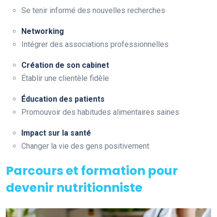
Se tenir informé des nouvelles recherches
Networking
Intégrer des associations professionnelles
Création de son cabinet
Établir une clientèle fidèle
Éducation des patients
Promouvoir des habitudes alimentaires saines
Impact sur la santé
Changer la vie des gens positivement
Parcours et formation pour
devenir nutritionniste