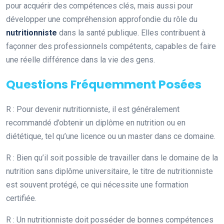
pour acquérir des compétences clés, mais aussi pour
développer une compréhension approfondie du rôle du
nutritionniste
dans la santé publique. Elles contribuent à
façonner des professionnels compétents, capables de faire
une réelle différence dans la vie des gens.
Questions Fréquemment Posées
R : Pour devenir nutritionniste, il est généralement
recommandé d’obtenir un diplôme en nutrition ou en
diététique, tel qu’une licence ou un master dans ce domaine.
R : Bien qu’il soit possible de travailler dans le domaine de la
nutrition sans diplôme universitaire, le titre de nutritionniste
est souvent protégé, ce qui nécessite une formation
certifiée.
R : Un nutritionniste doit posséder de bonnes compétences