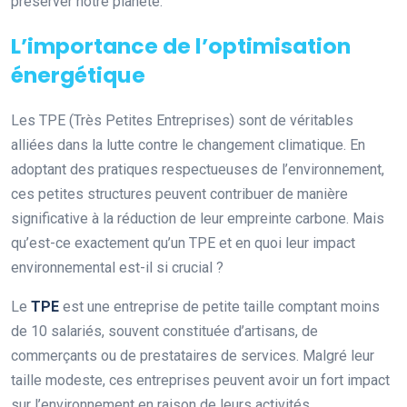
préserver notre planète.
L’importance de l’optimisation
énergétique
Les TPE (Très Petites Entreprises) sont de véritables
alliées dans la lutte contre le changement climatique. En
adoptant des pratiques respectueuses de l’environnement,
ces petites structures peuvent contribuer de manière
significative à la réduction de leur empreinte carbone. Mais
qu’est-ce exactement qu’un TPE et en quoi leur impact
environnemental est-il si crucial ?
Le
TPE
est une entreprise de petite taille comptant moins
de 10 salariés, souvent constituée d’artisans, de
commerçants ou de prestataires de services. Malgré leur
taille modeste, ces entreprises peuvent avoir un fort impact
sur l’environnement en raison de leurs activités