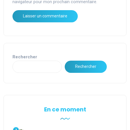
navigateur pour mon prochain commentaire.
Rechercher
Rechercher
En ce moment