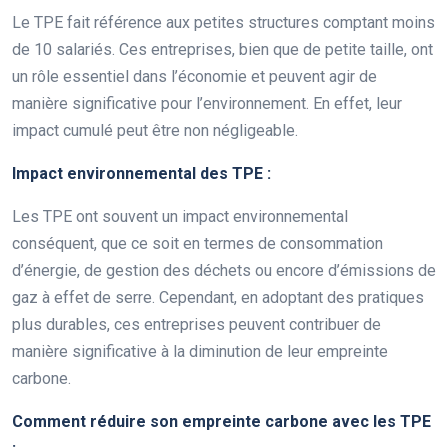
Le TPE fait référence aux petites structures comptant moins
de 10 salariés. Ces entreprises, bien que de petite taille, ont
un rôle essentiel dans l’économie et peuvent agir de
manière significative pour l’environnement. En effet, leur
impact cumulé peut être non négligeable.
Impact environnemental des TPE :
Les TPE ont souvent un impact environnemental
conséquent, que ce soit en termes de consommation
d’énergie, de gestion des déchets ou encore d’émissions de
gaz à effet de serre. Cependant, en adoptant des pratiques
plus durables, ces entreprises peuvent contribuer de
manière significative à la diminution de leur empreinte
carbone.
Comment réduire son empreinte carbone avec les TPE