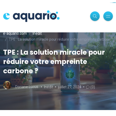
commercialpressuresonland.org
homejamesglobal.com
pafiboalemokab.org
situs togel online
thepubtheatre
gethighered.com
situs slot gacor
situs slot gacor
situs slot gacor
situs slot gacor
situs slot gacor
situs slot gacor
situs slot gacor
situs slot gacor
situs slot gacor
link slot gacor
slot thailand
slot thailand
login bento4d
slot thailand
togel online
bandar togel
toto slot 4d
link bento4d
situs togel
situs togel
situs togel
toto togel
toto togel
situs togel
toto togel
situs togel
toto togel
toto togel
toto togel
slot online
toto togel
slot online
toto togel
toto togel
toto togel
situs togel
situs togel
situs togel
situs togel
situs togel
situs togel
situs togel
slot online
toto togel
toto togel
toto togel
situs togel
toto togel
toto togel
toto togel
slot online
toto togel
toot togel
toto togel
slot online
situs togel
slot online
slot gacor
situs toto
sydney night
situs slot
situs gacor
situs slot
slot gacor
toto slot
toto slot
toto slot
toto slot
prowlpr.com
situs slot
situs slot
slot gacor
situs gacor
slot gacor
slot gacor
toto slot
toto slot
slot gacor
toto slot
toto slot
toto slot
situs slot
situs toto
toto slot
toto slot
situs toto
situs toto
situs toto
slot gacor
toto slot
toto slot
situs slot
situs toto
slot gacor
situs toto
slot gacor
situs toto
situs toto
situs toto
toto slot
slot gacor
toto slot
toto slot
situs toto
situs toto
slot gacor
toto slot
slot gacor
situs slot
toto slot
situs toto
situs slot
bento4d
bento4d
link slot
bento4d
slot resmi
link slot
link gacor
slot resmi
slot resmi
togel
togel
toto
toto
toto
toto
toto
toto
toto
toto
e-aquario.com
Inédit
TPE : La solution miracle pour réduire votre empreinte carbone ?
TPE : La solution miracle pour
réduire votre empreinte
carbone ?
Doriane Lucus
Inédit
juillet 27, 2024
(0)