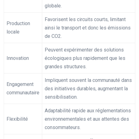
globale.
Favorisent les circuits courts, limitant
Production
ainsi le transport et donc les émissions
locale
de CO2.
Peuvent expérimenter des solutions
Innovation
écologiques plus rapidement que les
grandes structures.
Impliquent souvent la communauté dans
Engagement
des initiatives durables, augmentant la
communautaire
sensibilisation.
Adaptabilité rapide aux réglementations
Flexibilité
environnementales et aux attentes des
consommateurs.