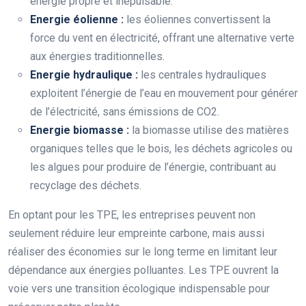
énergie propre et inépuisable.
Energie éolienne :
les éoliennes convertissent la
force du vent en électricité, offrant une alternative verte
aux énergies traditionnelles.
Energie hydraulique :
les centrales hydrauliques
exploitent l’énergie de l’eau en mouvement pour générer
de l’électricité, sans émissions de CO2.
Energie biomasse :
la biomasse utilise des matières
organiques telles que le bois, les déchets agricoles ou
les algues pour produire de l’énergie, contribuant au
recyclage des déchets.
En optant pour les TPE, les entreprises peuvent non
seulement réduire leur empreinte carbone, mais aussi
réaliser des économies sur le long terme en limitant leur
dépendance aux énergies polluantes. Les TPE ouvrent la
voie vers une transition écologique indispensable pour