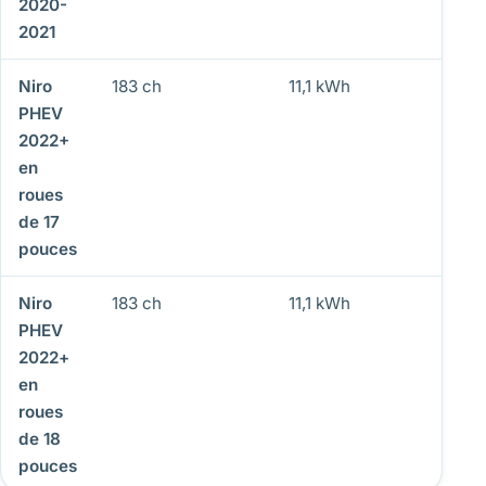
2020-
2021
Niro
183 ch
11,1 kWh
65 
PHEV
2022+
en
roues
de 17
pouces
Niro
183 ch
11,1 kWh
59 
PHEV
2022+
en
roues
de 18
pouces