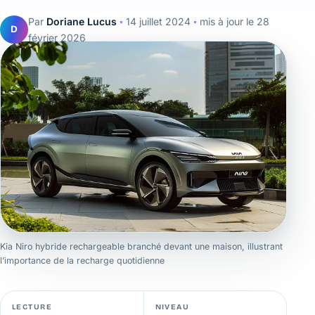
Par
Doriane Lucus
◦
14 juillet 2024
◦
mis à jour le
28
D
février 2026
Kia Niro hybride rechargeable branché devant une maison, illustrant
l’importance de la recharge quotidienne
LECTURE
NIVEAU