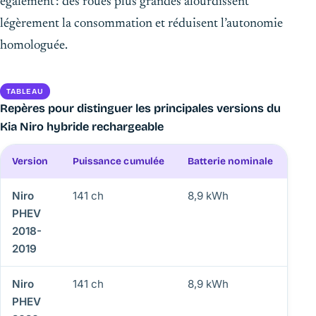
également : des roues plus grandes alourdissent
légèrement la consommation et réduisent l’autonomie
homologuée.
TABLEAU
Repères pour distinguer les principales versions du
Kia Niro hybride rechargeable
Version
Puissance cumulée
Batterie nominale
Aut
Niro
141 ch
8,9 kWh
58 
PHEV
2018-
2019
Niro
141 ch
8,9 kWh
49 
PHEV