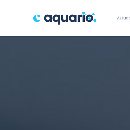
Astuc