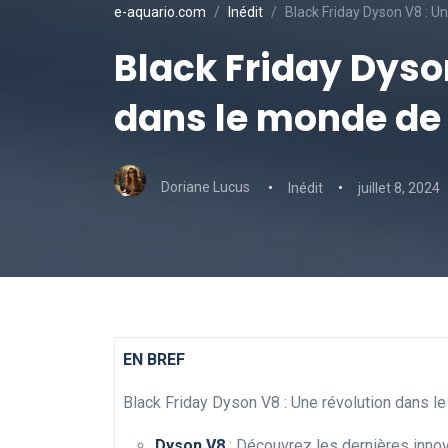
e-aquario.com
Inédit
Black Friday Dyson V8 : U
Black Friday Dyson
dans le monde de 
Doriane Lucus
Inédit
juillet 8, 2024
EN BREF
Black Friday Dyson V8 : Une révolution dans l
Dyson V8
: Découvrez les dernières innov