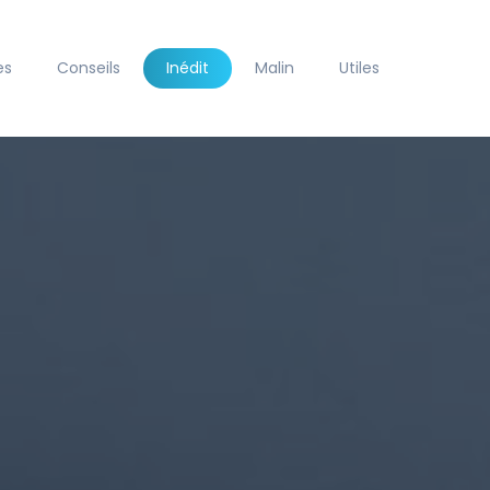
es
Conseils
Inédit
Malin
Utiles