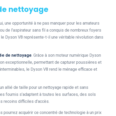
de nettoyage
lui, une opportunité à ne pas manquer pour les amateurs
ou de l’aspirateur sans fil a conquis de nombreux foyers
 le Dyson V8 représente-t-il une véritable révolution dans
ée de nettoyage
. Grâce à son moteur numérique Dyson
tion exceptionnelle, permettant de capturer poussières et
interminables, le Dyson V8 rend le ménage efficace et
 un allié de taille pour un nettoyage rapide et sans
es fournis s’adaptent à toutes les surfaces, des sols
s recoins difficiles d’accès.
us pourrez acquérir ce concentré de technologie à un prix