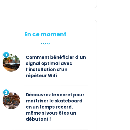
En ce moment
Comment bénéficier d’un
signal optimal avec
l’installation d’un
répéteur Wifi
Découvrez le secret pour
maîtriser le skateboard
en un temps record,
même si vous êtes un
débutant !