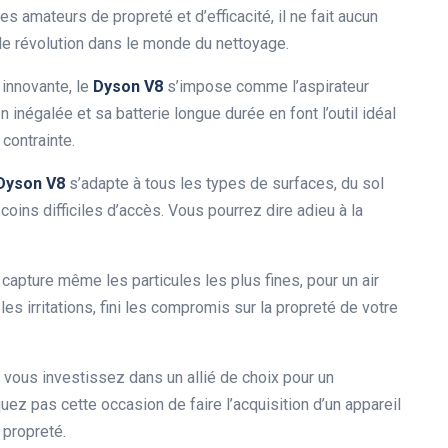
s amateurs de propreté et d’efficacité, il ne fait aucun
le révolution dans le monde du nettoyage.
 innovante, le
Dyson V8
s’impose comme l’aspirateur
n inégalée et sa batterie longue durée en font l’outil idéal
contrainte.
Dyson V8
s’adapte à tous les types de surfaces, du sol
coins difficiles d’accès. Vous pourrez dire adieu à la
capture même les particules les plus fines, pour un air
t les irritations, fini les compromis sur la propreté de votre
, vous investissez dans un allié de choix pour un
uez pas cette occasion de faire l’acquisition d’un appareil
 propreté.