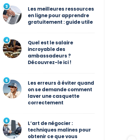
Les meilleures ressources
en ligne pour apprendre
gratuitement : guide utile
Quel est le salaire
incroyable des
ambassadeurs ?
Découvrez-le ici !
Les erreurs à éviter quand
on se demande comment
laver une casquette
correctement
L’art de négocier :
techniques malines pour
obtenir ce que vous