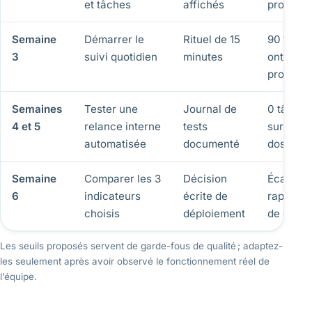
et tâches
affichés
propriéta
Semaine
Démarrer le
Rituel de 15
90 % des
3
suivi quotidien
minutes
ont une
prochain
Semaines
Tester une
Journal de
0 tâche 
4 et 5
relance interne
tests
sur un m
automatisée
documenté
dossier
Semaine
Comparer les 3
Décision
Écart me
6
indicateurs
écrite de
rapport 
choisis
déploiement
de dépar
Les seuils proposés servent de garde-fous de qualité ; adaptez-
les seulement après avoir observé le fonctionnement réel de
l’équipe.