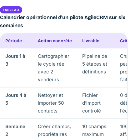
TABLEAU
Calendrier opérationnel d’un pilote AgileCRM sur six
semaines
Période
Action concrète
Livrable
Critère d
Jours 1 à
Cartographier
Pipeline de
Chaque 
3
le cycle réel
5 étapes et
peut êtr
avec 2
définitions
prouvée 
vendeurs
fait
Jours 4 à
Nettoyer et
Fichier
0 doublo
5
importer 50
d’import
détecté 
contacts
contrôlé
l’échanti
Semaine
Créer champs,
10 champs
100 % d
2
propriétaires
maximum
affaires 