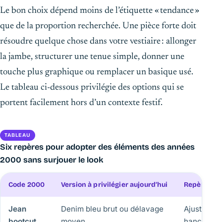
Le bon choix dépend moins de l’étiquette « tendance »
que de la proportion recherchée. Une pièce forte doit
résoudre quelque chose dans votre vestiaire : allonger
la jambe, structurer une tenue simple, donner une
touche plus graphique ou remplacer un basique usé.
Le tableau ci-dessous privilégie des options qui se
portent facilement hors d’un contexte festif.
TABLEAU
Six repères pour adopter des éléments des années
2000 sans surjouer le look
Code 2000
Version à privilégier aujourd’hui
Repère de 
Jean
Denim bleu brut ou délavage
Ajusté aux
bootcut
moyen
hanches, 