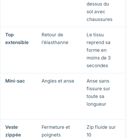
dessus du
des c
sol avec
aminc
chaussures
Top
Retour de
Le tissu
Côte
extensible
l’élasthanne
reprend sa
déten
forme en
tran
moins de 3
ou br
secondes
vrillé
Mini-sac
Angles et anse
Anse sans
Revê
fissure sur
qui p
toute sa
coutu
longueur
ouver
zip d
Veste
Fermeture et
Zip fluide sur
Dent
zippée
poignets
10
manq