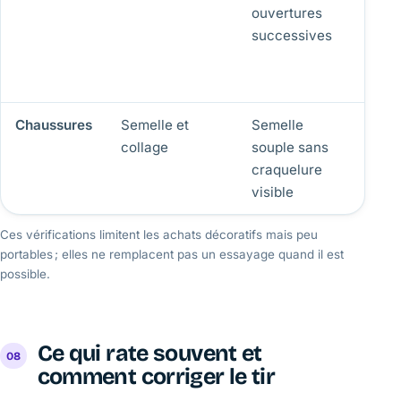
ouvertures
poig
successives
lâche
bord-
relâc
Chaussures
Semelle et
Semelle
Semel
collage
souple sans
se d
craquelure
ou co
visible
touch
Ces vérifications limitent les achats décoratifs mais peu
portables ; elles ne remplacent pas un essayage quand il est
possible.
Ce qui rate souvent et
comment corriger le tir