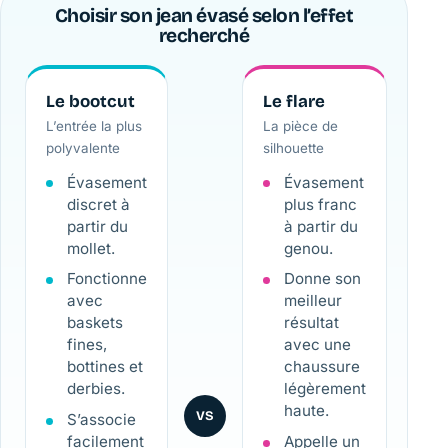
Choisir son jean évasé selon l’effet
recherché
Le bootcut
Le flare
L’entrée la plus
La pièce de
polyvalente
silhouette
Évasement
Évasement
discret à
plus franc
partir du
à partir du
mollet.
genou.
Fonctionne
Donne son
avec
meilleur
baskets
résultat
fines,
avec une
bottines et
chaussure
derbies.
légèrement
haute.
VS
S’associe
facilement
Appelle un