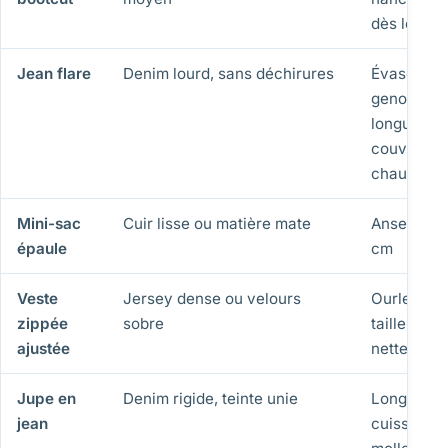
dès le moll
Jean flare
Denim lourd, sans déchirures
Évasé dès 
genou,
longueur
couvrant l
chaussure
Mini-sac
Cuir lisse ou matière mate
Anse de 18
épaule
cm
Veste
Jersey dense ou velours
Ourlet à la
zippée
sobre
taille, épa
ajustée
nettes
Jupe en
Denim rigide, teinte unie
Longueur 
jean
cuisse à m