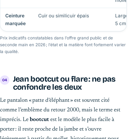
mollet
Ceinture
Cuir ou similicuir épais
Largeur de
marquée
5 cm
Prix indicatifs constatables dans l’offre grand public et de
seconde main en 2026 ; l’état et la matière font fortement varier
la qualité.
Jean bootcut ou flare : ne pas
confondre les deux
Le pantalon « patte d’éléphant » est souvent cité
comme l’emblème du retour 2000, mais le terme est
imprécis. Le
bootcut
est le modèle le plus facile à
porter : il reste proche de la jambe et s’ouvre
légèrement à partir du mollet, historiquement pour