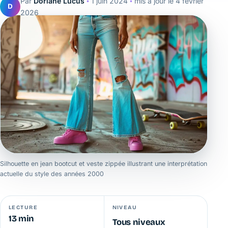
Par
Doriane Lucus
◦
1 juin 2024
◦
mis à jour le
4 février
D
2026
Silhouette en jean bootcut et veste zippée illustrant une interprétation
actuelle du style des années 2000
LECTURE
NIVEAU
13 min
Tous niveaux