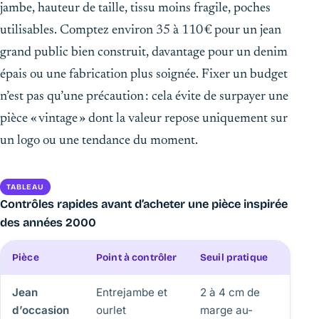
jambe, hauteur de taille, tissu moins fragile, poches
utilisables. Comptez environ 35 à 110 € pour un jean
grand public bien construit, davantage pour un denim
épais ou une fabrication plus soignée. Fixer un budget
n’est pas qu’une précaution : cela évite de surpayer une
pièce « vintage » dont la valeur repose uniquement sur
un logo ou une tendance du moment.
TABLEAU
Contrôles rapides avant d’acheter une pièce inspirée
des années 2000
Pièce
Point à contrôler
Seuil pratique
Signal
Jean
Entrejambe et
2 à 4 cm de
Ourle
d’occasion
ourlet
marge au-
ou in