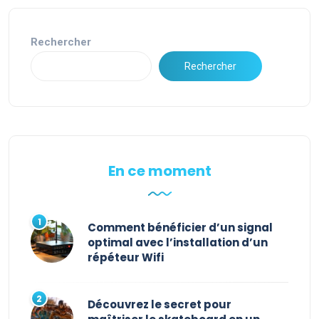
Rechercher
Rechercher
En ce moment
Comment bénéficier d’un signal
optimal avec l’installation d’un
répéteur Wifi
Découvrez le secret pour