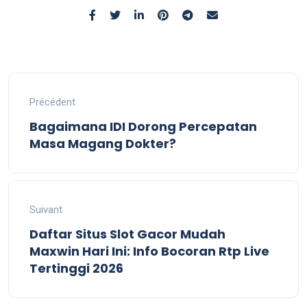
Précédent
Bagaimana IDI Dorong Percepatan
Masa Magang Dokter?
Suivant
Daftar Situs Slot Gacor Mudah
Maxwin Hari Ini: Info Bocoran Rtp Live
Tertinggi 2026