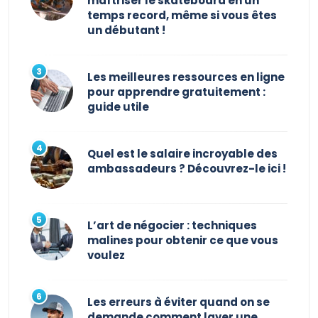
maîtriser le skateboard en un
temps record, même si vous êtes
un débutant !
Les meilleures ressources en ligne
pour apprendre gratuitement :
guide utile
Quel est le salaire incroyable des
ambassadeurs ? Découvrez-le ici !
L’art de négocier : techniques
malines pour obtenir ce que vous
voulez
Les erreurs à éviter quand on se
demande comment laver une