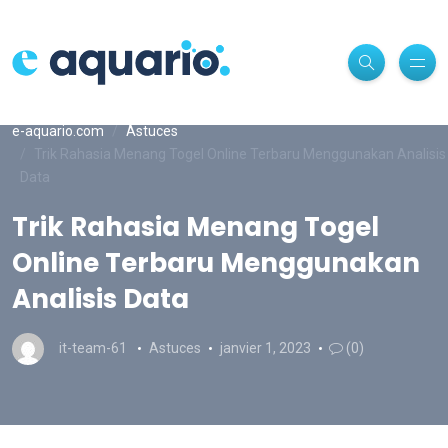
e-aquario.com
Astuces
Trik Rahasia Menang Togel Online Terbaru Menggunakan Analisis
Data
Trik Rahasia Menang Togel
Online Terbaru Menggunakan
Analisis Data
it-team-61
Astuces
janvier 1, 2023
(0)