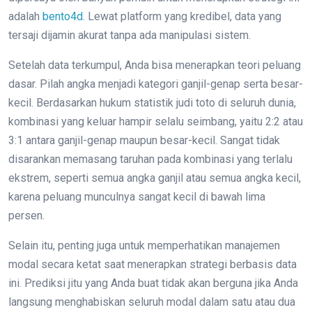
adalah
bento4d
. Lewat platform yang kredibel, data yang
tersaji dijamin akurat tanpa ada manipulasi sistem.
Setelah data terkumpul, Anda bisa menerapkan teori peluang
dasar. Pilah angka menjadi kategori ganjil-genap serta besar-
kecil. Berdasarkan hukum statistik judi toto di seluruh dunia,
kombinasi yang keluar hampir selalu seimbang, yaitu 2:2 atau
3:1 antara ganjil-genap maupun besar-kecil. Sangat tidak
disarankan memasang taruhan pada kombinasi yang terlalu
ekstrem, seperti semua angka ganjil atau semua angka kecil,
karena peluang munculnya sangat kecil di bawah lima
persen.
Selain itu, penting juga untuk memperhatikan manajemen
modal secara ketat saat menerapkan strategi berbasis data
ini. Prediksi jitu yang Anda buat tidak akan berguna jika Anda
langsung menghabiskan seluruh modal dalam satu atau dua