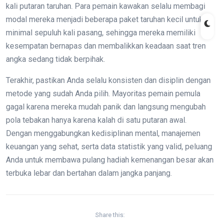
kali putaran taruhan. Para pemain kawakan selalu membagi
modal mereka menjadi beberapa paket taruhan kecil untuk
minimal sepuluh kali pasang, sehingga mereka memiliki
kesempatan bernapas dan membalikkan keadaan saat tren
angka sedang tidak berpihak.
Terakhir, pastikan Anda selalu konsisten dan disiplin dengan
metode yang sudah Anda pilih. Mayoritas pemain pemula
gagal karena mereka mudah panik dan langsung mengubah
pola tebakan hanya karena kalah di satu putaran awal.
Dengan menggabungkan kedisiplinan mental, manajemen
keuangan yang sehat, serta data statistik yang valid, peluang
Anda untuk membawa pulang hadiah kemenangan besar akan
terbuka lebar dan bertahan dalam jangka panjang.
Share this: