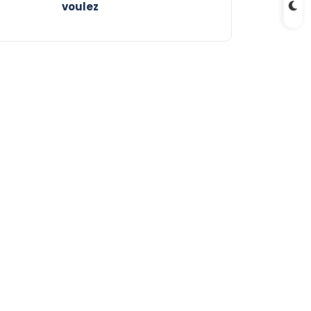
voulez