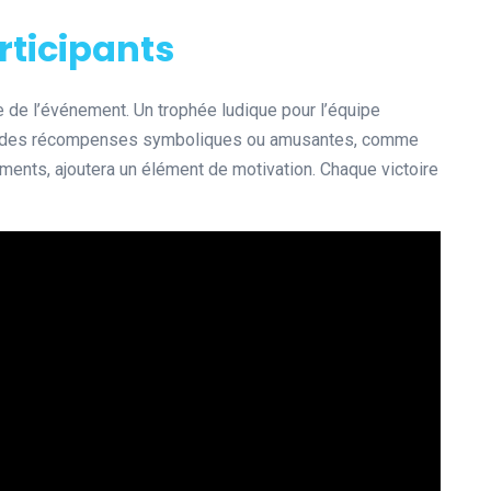
rticipants
le de l’événement. Un trophée ludique pour l’équipe
ser des récompenses symboliques ou amusantes, comme
ents, ajoutera un élément de motivation. Chaque victoire