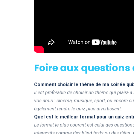
Foire aux questions
Comment choisir le thème de ma soirée qui
Il est préférable de choisir un thème qui plaira à
vos amis : cinéma, musique, sport, ou encore c
également rendre le quiz plus divertissant.
Quel est le meilleur format pour un quiz ent
Le format le plus courant est celui des question
interactifs comme des blind tests ou des défis. 