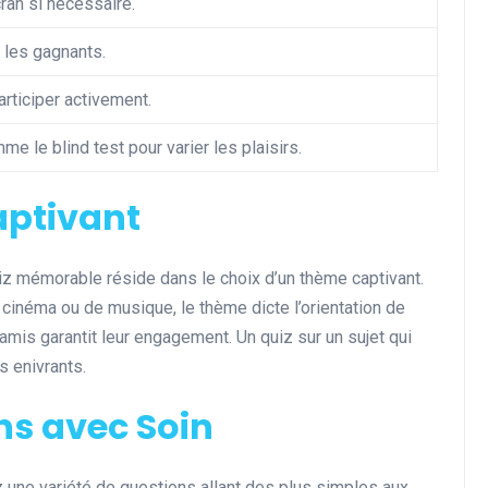
cran si nécessaire.
 les gagnants.
articiper activement.
me le blind test pour varier les plaisirs.
aptivant
iz mémorable réside dans le choix d’un thème captivant.
e cinéma ou de musique, le thème dicte l’orientation de
 amis garantit leur engagement. Un quiz sur un sujet qui
 enivrants.
ons avec Soin
 une variété de questions allant des plus simples aux