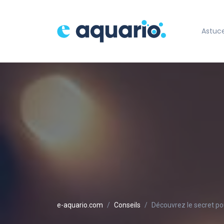
Astuc
e-aquario.com
Conseils
Découvrez le secret pou