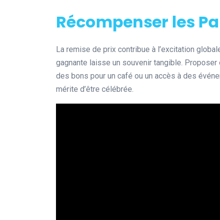
Récompenser les Pa
La remise de prix contribue à l’excitation globa
gagnante laisse un souvenir tangible. Propo
des bons pour un café ou un accès à des événem
mérite d’être célébrée.