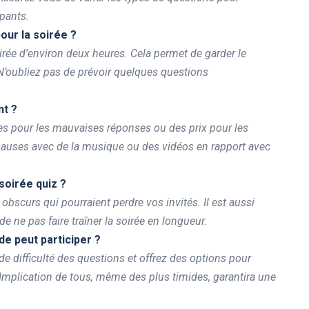
ipants.
our la soirée ?
irée d’environ deux heures. Cela permet de garder le
 N’oubliez pas de prévoir quelques questions
nt ?
 pour les mauvaises réponses ou des prix pour les
auses avec de la musique ou des vidéos en rapport avec
soirée quiz ?
bscurs qui pourraient perdre vos invités. Il est aussi
e ne pas faire traîner la soirée en longueur.
e peut participer ?
 de difficulté des questions et offrez des options pour
Implication de tous, même des plus timides, garantira une