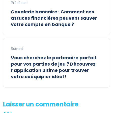
Précédent
Cavalerie bancaire : Comment ces
astuces financières peuvent sauver
votre compte en banque ?
Suivant
Vous cherchez le partenaire parfait
pour vos parties de jeu ? Découvrez
l’application ultime pour trouver
votre coéquipier idéal !
Laisser un commentaire