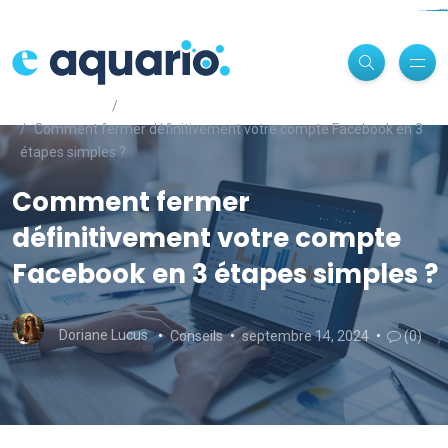
beyond.globalpranichealing.com/profile/
walterhanselbistro.com/menu
www.blackbrooks.co.uk/pricing
pafibengkuluutarakab.org
itsokaynottobeokay.com.au
thesolderingstation.com
www.promhotelsriccione.it
nagaad.org/contact/
library.iihs.co.in/journals/
soczewki.lavolpe.pl
www.leon.uml.edu.ni
mediallbrasil.med.br
link-bento4d.com
situs slot gacor
revista.undime.org.br
situs slot gacor
situs slot gacor
situs slot gacor
situs slot gacor
blog.actkm.org
watts.thor.edu
slot gacor hari ini
accesss.net
ensa.uit.ac.ma
togel online
situs togel
situs togel
slot online
toto togel
nasasps.org
situs togel
toto togel
toto togel
toto togel
situs togel
toto togel
slot online
slot online
slot online
situs togel
situs togel
situs togel
sydney night
situs slot
situs toto
toto slot
situs toto
situs gacor
situs toto
situs toto
situs toto
situs toto
pbumc.net
situs gacor
situs toto
situs slot
situs toto
toto slot
situs gacor
situs slot
situs gacor
situs toto
toto slot
toto slot
situs slot
situs toto
situs gacor
situs slot
slot gacor
situs toto
toto slot
situs toto
situs toto
situs gacor
situs toto
situs toto
situs slot
situs toto
situs toto
situs toto
slot gacor
situs toto
situs gacor
situs gacor
situs toto
situs gacor
situs toto
toto slot
situs gacor
situs gacor
situs gacor
situs toto
situs gacor
situs toto
toto slot
situs toto
situs toto
situs toto
situs gacor
toto slot
toto slot
situs gacor
situs slot
situs toto
situs toto
situs gacor
situs gacor
situs slot
situs toto
situs gacor
situs toto
situs toto
toto slot
slot gacor
situs gacor
toto slot
bento4d
bento4d
bento4d
bento4d
bento4d
bento4d
bento4d
bento4d
bento4d
bento4d
actkm.org
bento4d
bento4d
bento4d
momusi.org
bento4d
link slot
bento4d
link gacor
bento4d
bento4d
bento4d
bento4d
bento4d
bento4d
bento4d
link gacor
bento4d
link slot
bento4d
link slot
bento4d
bento4d
bento4d
bento4d
bento4d
link slot
bento4d
link slot
bento4d
link slot
link gacor
bento4d
link slot
link slot
bento4d
link slot
link slot
bento4d
bento4d
bento4d
bento4d
bento4d
link slot
link slot
link gacor
link slot
link gacor
link slot
link slot
link gacor
link slot
link slot
link gacor
bento4d
bento4d
rtp slot
toto
toto
toto
toto
toto
toto
toto
toto
toto
toto
toto
toto
toto
toto
toto
toto
toto
toto
toto
toto
toto
slot
toto
toto
e-aquario.com
Conseils
Comment fermer définitivement votre compte Facebook en 3
étapes simples ?
Comment fermer
définitivement votre compte
Facebook en 3 étapes simples ?
Doriane Lucus
Conseils
septembre 14, 2024
(0)