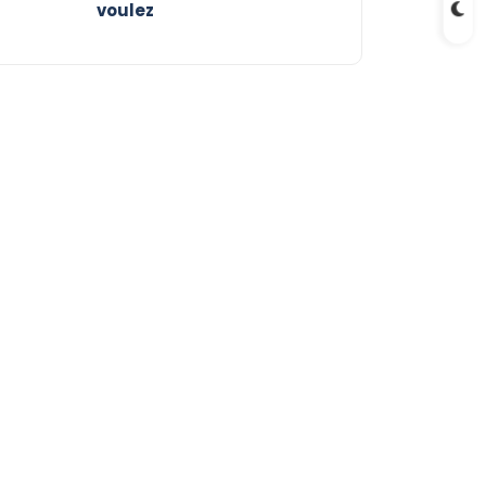
voulez