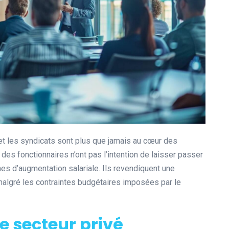
 et les syndicats sont plus que jamais au cœur des
es fonctionnaires n’ont pas l’intention de laisser passer
es d’augmentation salariale. Ils revendiquent une
 malgré les contraintes budgétaires imposées par le
 secteur privé