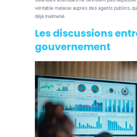
véritable malaise auprès des agents publics, qu
déjà malmené.
Les discussions entr
gouvernement