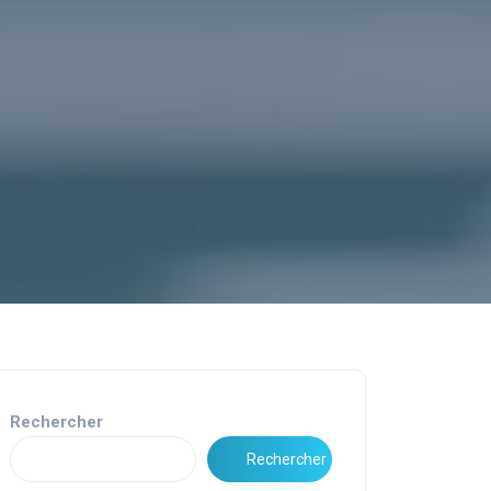
Rechercher
Rechercher