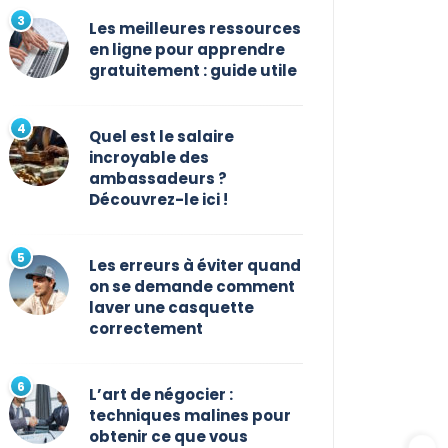
Les meilleures ressources
en ligne pour apprendre
gratuitement : guide utile
Quel est le salaire
incroyable des
ambassadeurs ?
Découvrez-le ici !
Les erreurs à éviter quand
on se demande comment
laver une casquette
correctement
L’art de négocier :
techniques malines pour
obtenir ce que vous