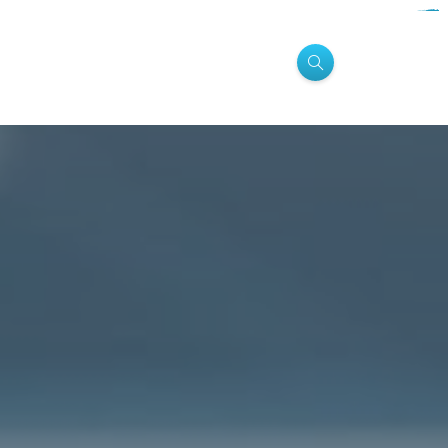
lawrencehealthcenter.com
pafibulelengkab.org
thepubtheatre
hsddonline.com
daftar bento4d
daftar bento4d
situs slot gacor
situs slot gacor
link slot gacor
link slot gacor
slot gacor hari ini
slot thailand
slot gacor hari ini
rtp slot online
togel online
togel online
togel online
togel online
bandar togel
bandar togel
togel online
bandar togel
bandar togel
bandar togel
bandar togel
bandar togel
bandar togel
bandar togel
togel online
bandar togel
bandar togel
togel online
togel online
bandar togel
bandar togel
togel online
bandar togel
togel online
toto togel
situs togel
toto togel
situs togel
toto togel
slot online
situs togel
toto togel
toto togel
slot online
toto togel
slot online
slot online
toto togel
toto togel
slot online
toto togel
situs togel
toto togel
toto togel
situs togel
toto togel
toto togel
situs togel
toto togel
toto togel
situs togel
slot online
slot online
slot online
toto togel
toto togel
situs togel
slot online
slot online
slot online
slot online
situs togel
slot online
toto togel
situs togel
toto slot
sydney night
situs slot
slot gacor
toto slot
situs toto
situs slot
slot gacor
situs toto
situs toto
toto slot
situs gacor
toto slot
situs toto
toto slot
toto slot
situs slot
slot gacor
situs gacor
situs slot
situs gacor
toto slot
situs toto
situs toto
toto slot
toto slot
toto slot
toto slot
toto slot
situs slot
slot gacor
situs slot
situs gacor
situs gacor
slot gacor
slot gacor
situs slot
slot gacor
slot gacor
toto slot
situs slot
slo online
slot gacor
situs toto
situs gacor
slot gacor
toto slot
slot gacor
toto slot
bento4d
bento4d
link slot
link slot
link slot
link gacor
slot resmi
link slot
link slot
link slot
bento4d
slot777
link slot
link gacor
slot resmi
link gacor
link gacor
link gacor
bento4d
link slot
link slot
slot resmi
slot resmi
bento4d
link slot
link slot
bento4d
slot resmi
slot resmi
link gacor
link slot
link gacor
link gacor
bento4d
rtp slot
togel
slot
toto
slot
toto