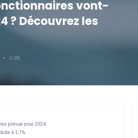
fonctionnaires vont-
24 ? Découvrez les
(0)
res prévue pour 2024.
duite à 3,1%.