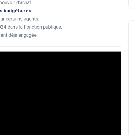
 pouvoir d’achat.
s budgétaires
.
ur certains agents.
24 dans la Fonction publique.
ent déjà engagée.