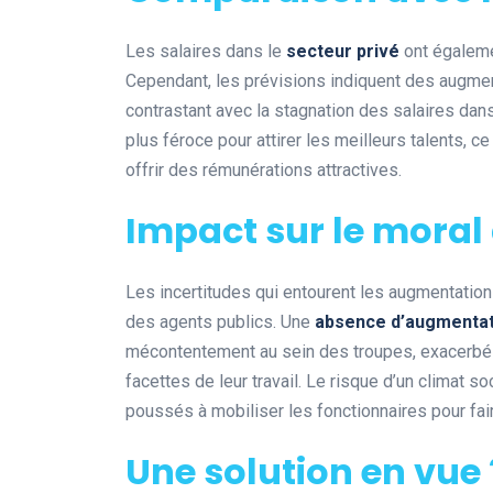
Les salaires dans le
secteur privé
ont égaleme
Cependant, les prévisions indiquent des augmen
contrastant avec la stagnation des salaires dans
plus féroce pour attirer les meilleurs talents, c
offrir des rémunérations attractives.
Impact sur le moral
Les incertitudes qui entourent les augmentations
des agents publics. Une
absence d’augmentat
mécontentement au sein des troupes, exacerbé 
facettes de leur travail. Le risque d’un climat so
poussés à mobiliser les fonctionnaires pour fai
Une solution en vue 