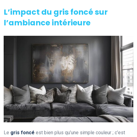
L’impact du gris foncé sur
l’ambiance intérieure
Le
gris foncé
est bien plus qu’une simple couleur ; c’est