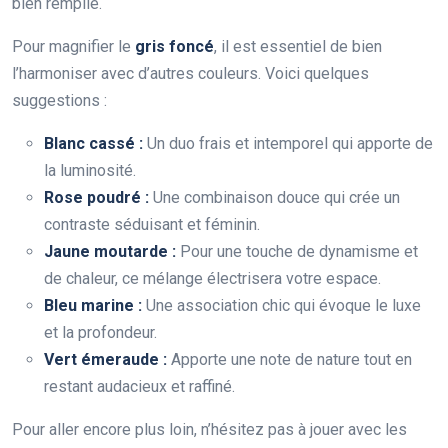
bien remplie.
Pour magnifier le
gris foncé
, il est essentiel de bien
l’harmoniser avec d’autres couleurs. Voici quelques
suggestions :
Blanc cassé :
Un duo frais et intemporel qui apporte de
la luminosité.
Rose poudré :
Une combinaison douce qui crée un
contraste séduisant et féminin.
Jaune moutarde :
Pour une touche de dynamisme et
de chaleur, ce mélange électrisera votre espace.
Bleu marine :
Une association chic qui évoque le luxe
et la profondeur.
Vert émeraude :
Apporte une note de nature tout en
restant audacieux et raffiné.
Pour aller encore plus loin, n’hésitez pas à jouer avec les