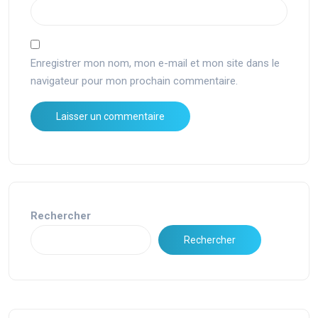
Enregistrer mon nom, mon e-mail et mon site dans le
navigateur pour mon prochain commentaire.
Rechercher
Rechercher