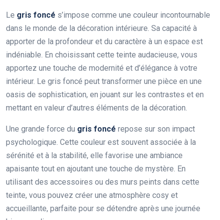
Le
gris foncé
s’impose comme une couleur incontournable
dans le monde de la décoration intérieure. Sa capacité à
apporter de la profondeur et du caractère à un espace est
indéniable. En choisissant cette teinte audacieuse, vous
apportez une touche de modernité et d’élégance à votre
intérieur. Le gris foncé peut transformer une pièce en une
oasis de sophistication, en jouant sur les contrastes et en
mettant en valeur d’autres éléments de la décoration.
Une grande force du
gris foncé
repose sur son impact
psychologique. Cette couleur est souvent associée à la
sérénité et à la stabilité, elle favorise une ambiance
apaisante tout en ajoutant une touche de mystère. En
utilisant des accessoires ou des murs peints dans cette
teinte, vous pouvez créer une atmosphère cosy et
accueillante, parfaite pour se détendre après une journée