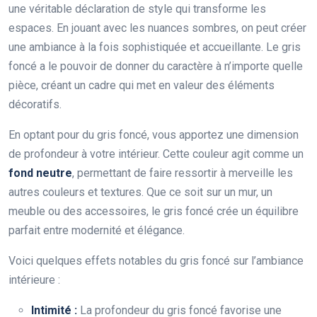
une véritable déclaration de style qui transforme les
espaces. En jouant avec les nuances sombres, on peut créer
une ambiance à la fois sophistiquée et accueillante. Le gris
foncé a le pouvoir de donner du caractère à n’importe quelle
pièce, créant un cadre qui met en valeur des éléments
décoratifs.
En optant pour du gris foncé, vous apportez une dimension
de profondeur à votre intérieur. Cette couleur agit comme un
fond neutre
, permettant de faire ressortir à merveille les
autres couleurs et textures. Que ce soit sur un mur, un
meuble ou des accessoires, le gris foncé crée un équilibre
parfait entre modernité et élégance.
Voici quelques effets notables du gris foncé sur l’ambiance
intérieure :
Intimité :
La profondeur du gris foncé favorise une