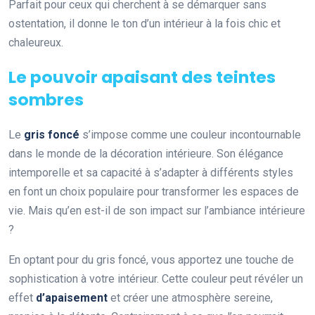
Parfait pour ceux qui cherchent à se démarquer sans
ostentation, il donne le ton d’un intérieur à la fois chic et
chaleureux.
Le pouvoir apaisant des teintes
sombres
Le
gris foncé
s’impose comme une couleur incontournable
dans le monde de la décoration intérieure. Son élégance
intemporelle et sa capacité à s’adapter à différents styles
en font un choix populaire pour transformer les espaces de
vie. Mais qu’en est-il de son impact sur l’ambiance intérieure
?
En optant pour du gris foncé, vous apportez une touche de
sophistication à votre intérieur. Cette couleur peut révéler un
effet
d’apaisement
et créer une atmosphère sereine,