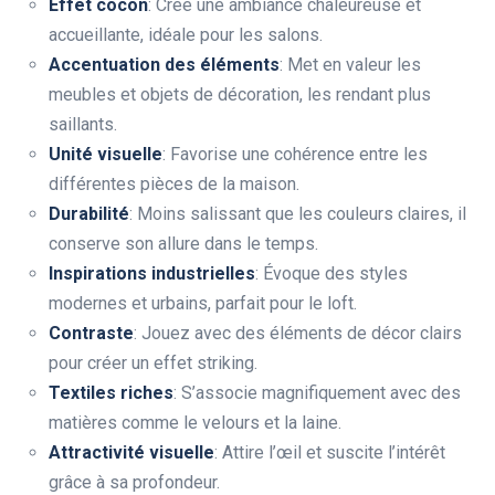
Effet cocon
: Crée une ambiance chaleureuse et
accueillante, idéale pour les salons.
Accentuation des éléments
: Met en valeur les
meubles et objets de décoration, les rendant plus
saillants.
Unité visuelle
: Favorise une cohérence entre les
différentes pièces de la maison.
Durabilité
: Moins salissant que les couleurs claires, il
conserve son allure dans le temps.
Inspirations industrielles
: Évoque des styles
modernes et urbains, parfait pour le loft.
Contraste
: Jouez avec des éléments de décor clairs
pour créer un effet striking.
Textiles riches
: S’associe magnifiquement avec des
matières comme le velours et la laine.
Attractivité visuelle
: Attire l’œil et suscite l’intérêt
grâce à sa profondeur.