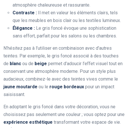
atmosphère chaleureuse et rassurante.
Contraste :
Il met en valeur les éléments clairs, tels
que les meubles en bois clair ou les textiles lumineux.
Élégance :
Le gris foncé évoque une sophistication
sans effort, parfait pour les salons ou les chambres.
N’hésitez pas à l’utiliser en combinaison avec d’autres
teintes. Par exemple, le gris foncé associé à des touches
de
blanc
ou de
beige
permet d’adoucir l’effet visuel tout en
conservant une atmosphère moderne. Pour un style plus
audacieux, combinez-le avec des teintes vives comme le
jaune moutarde
ou le
rouge bordeaux
pour un impact
saisissant.
En adoptant le gris foncé dans votre décoration, vous ne
choisissez pas seulement une couleur ; vous optez pour une
expérience esthétique
transformant votre espace de vie.