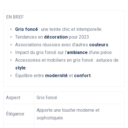
EN BREF
Gris foncé
: une teinte chic et intemporelle.
Tendances en
décoration
pour 2023.
Associations réussies avec d’autres
couleurs
.
Impact du gris foncé sur l’
ambiance
d’une pièce.
Accessoires et mobiliers en gris foncé : astuces de
style
.
Équilibre entre
modernité
et
confort
.
Aspect
Gris foncé
Apporte une touche moderne et
Élégance
sophistiquée.