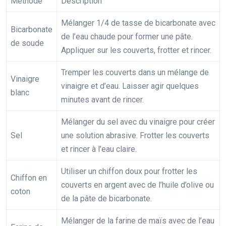
Méthode
Description
Mélanger 1/4 de tasse de bicarbonate avec
Bicarbonate
de l’eau chaude pour former une pâte.
de soude
Appliquer sur les couverts, frotter et rincer.
Tremper les couverts dans un mélange de
Vinaigre
vinaigre et d’eau. Laisser agir quelques
blanc
minutes avant de rincer.
Mélanger du sel avec du vinaigre pour créer
Sel
une solution abrasive. Frotter les couverts
et rincer à l’eau claire.
Utiliser un chiffon doux pour frotter les
Chiffon en
couverts en argent avec de l’huile d’olive ou
coton
de la pâte de bicarbonate.
Mélanger de la farine de maïs avec de l’eau