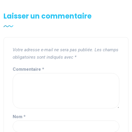
Laisser un commentaire
Votre adresse e-mail ne sera pas publiée.
Les champs
obligatoires sont indiqués avec
*
Commentaire
*
Nom
*