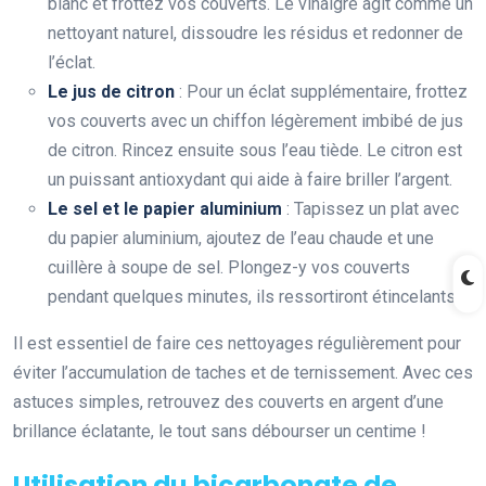
blanc et frottez vos couverts. Le vinaigre agit comme un
nettoyant naturel, dissoudre les résidus et redonner de
l’éclat.
Le jus de citron
: Pour un éclat supplémentaire, frottez
vos couverts avec un chiffon légèrement imbibé de jus
de citron. Rincez ensuite sous l’eau tiède. Le citron est
un puissant antioxydant qui aide à faire briller l’argent.
Le sel et le papier aluminium
: Tapissez un plat avec
du papier aluminium, ajoutez de l’eau chaude et une
cuillère à soupe de sel. Plongez-y vos couverts
pendant quelques minutes, ils ressortiront étincelants !
Il est essentiel de faire ces nettoyages régulièrement pour
éviter l’accumulation de taches et de ternissement. Avec ces
astuces simples, retrouvez des couverts en argent d’une
brillance éclatante, le tout sans débourser un centime !
Utilisation du bicarbonate de