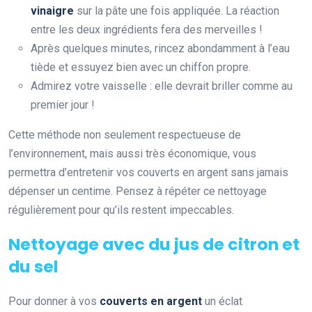
vinaigre
sur la pâte une fois appliquée. La réaction
entre les deux ingrédients fera des merveilles !
Après quelques minutes, rincez abondamment à l’eau
tiède et essuyez bien avec un chiffon propre.
Admirez votre vaisselle : elle devrait briller comme au
premier jour !
Cette méthode non seulement respectueuse de
l’environnement, mais aussi très économique, vous
permettra d’entretenir vos couverts en argent sans jamais
dépenser un centime. Pensez à répéter ce nettoyage
régulièrement pour qu’ils restent impeccables.
Nettoyage avec du jus de citron et
du sel
Pour donner à vos
couverts en argent
un éclat