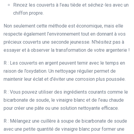
Rincez les couverts à l’eau tiède et séchez-les avec un
chiffon propre.
Non seulement cette méthode est économique, mais elle
respecte également l’environnement tout en donnant à vos
précieux couverts une seconde jeunesse. N’hésitez pas à
essayer et à observer la transformation de votre argenterie !
R : Les couverts en argent peuvent ternir avec le temps en
raison de l’oxydation. Un nettoyage régulier permet de
maintenir leur éclat et d’éviter une corrosion plus poussée.
R : Vous pouvez utiliser des ingrédients courants comme le
bicarbonate de soude, le vinaigre blanc et de l’eau chaude
pour créer une pâte ou une solution nettoyante efficace.
R : Mélangez une cuillère à soupe de bicarbonate de soude
avec une petite quantité de vinaigre blanc pour former une