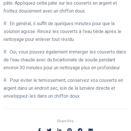
pâte. Appliquez cette pâte sur les couverts en argent et
frottez doucement avec un chiffon doux.
R : En général, il suffit de quelques minutes pour que la
solution agisse. Rincez les couverts à l’eau tiède après le
nettoyage pour enlever tout résidu.
R : Oui, vous pouvez également immerger les couverts dans
de l’eau chaude avec du bicarbonate de soude pendant
environ 30 minutes pour un nettoyage plus en profondeur.
R : Pour éviter le ternissement, conservez vos couverts en
argent dans un endroit sec, loin de la lumière directe et
enveloppez-les dans un chiffon doux.
Share this: