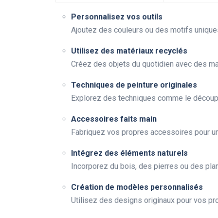
Personnalisez vos outils
Ajoutez des couleurs ou des motifs uniques
Utilisez des matériaux recyclés
Créez des objets du quotidien avec des ma
Techniques de peinture originales
Explorez des techniques comme le découpag
Accessoires faits main
Fabriquez vos propres accessoires pour un
Intégrez des éléments naturels
Incorporez du bois, des pierres ou des pla
Création de modèles personnalisés
Utilisez des designs originaux pour vos pro