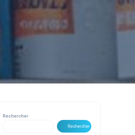
Rechercher
Rechercher