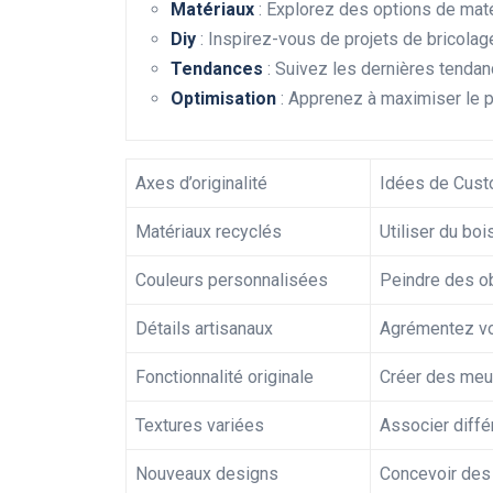
Matériaux
: Explorez des options de matér
Diy
: Inspirez-vous de projets de bricolage
Tendances
: Suivez les dernières tenda
Optimisation
: Apprenez à maximiser le p
Axes d’originalité
Idées de Cust
Matériaux recyclés
Utiliser du bo
Couleurs personnalisées
Peindre des ob
Détails artisanaux
Agrémentez vos
Fonctionnalité originale
Créer des meub
Textures variées
Associer diffé
Nouveaux designs
Concevoir des 