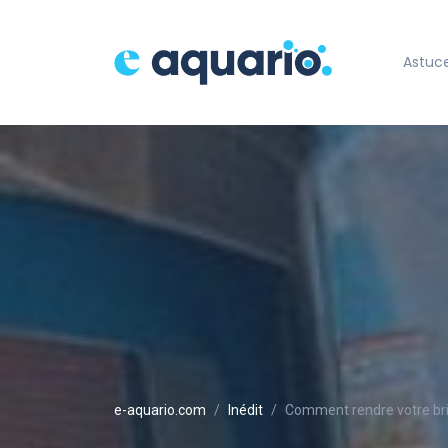
Astuc
e-aquario.com
Inédit
Comment rendre votre bri