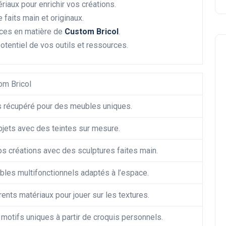
iaux pour enrichir vos créations.
 faits main et originaux.
nces en matière de
Custom Bricol
.
otentiel de vos outils et ressources.
om Bricol
is récupéré pour des meubles uniques.
jets avec des teintes sur mesure.
 créations avec des sculptures faites main.
les multifonctionnels adaptés à l’espace.
rents matériaux pour jouer sur les textures.
motifs uniques à partir de croquis personnels.