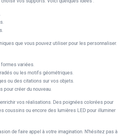
hoisir vos supports. Voici quelques idées :
.
s.
s.
niques que vous pouvez utiliser pour les personnaliser.
 formes variées.
gradés ou les motifs géométriques.
es ou des citations sur vos objets.
ns pour créer du nouveau.
enrichir vos réalisations. Des poignées colorées pour
 des coussins ou encore des lumières LED pour illuminer
sion de faire appel à votre imagination. N’hésitez pas à