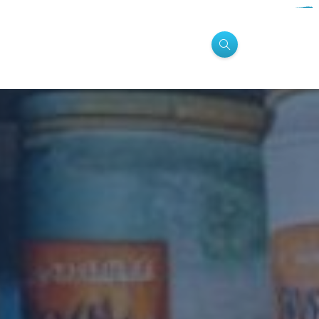
commercialpressuresonland.org
homejamesglobal.com
pafiboalemokab.org
situs togel online
thepubtheatre
gethighered.com
situs slot gacor
situs slot gacor
situs slot gacor
situs slot gacor
situs slot gacor
situs slot gacor
situs slot gacor
situs slot gacor
situs slot gacor
link slot gacor
slot thailand
slot thailand
login bento4d
slot thailand
slot thailand
togel online
bandar togel
toto slot 4d
link bento4d
situs togel
situs togel
situs togel
toto togel
toto togel
situs togel
toto togel
situs togel
toto togel
toto togel
toto togel
slot online
toto togel
slot online
toto togel
toto togel
toto togel
situs togel
situs togel
situs togel
situs togel
situs togel
situs togel
situs togel
toto togel
toto togel
toto togel
situs togel
toto togel
toto togel
toto togel
slot online
toto togel
toto togel
slot online
situs togel
slot online
slot gacor
situs toto
sydney night
situs slot
toto slot
situs gacor
situs slot
slot gacor
toto slot
toto slot
prowlpr.com
situs slot
situs slot
slot gacor
situs gacor
slot gacor
slot gacor
toto slot
toto slot
slot gacor
toto slot
toto slot
situs slot
situs toto
toto slot
toto slot
situs toto
situs toto
situs toto
slot gacor
toto slot
toto slot
situs slot
situs toto
slot gacor
situs toto
slot gacor
situs toto
situs toto
situs toto
toto slot
situs toto
slot gacor
toto slot
toto slot
situs toto
situs toto
slot gacor
toto slot
slot gacor
situs slot
toto slot
situs toto
slot gacor
toto slot
slot gacor
situs toto
situs toto
togel resmi
bento4d
bento4d
link slot
link slot
bento4d
slot resmi
link slot
link gacor
slot resmi
slot resmi
togel
togel
toto
toto
toto
toto
toto
toto
toto
toto