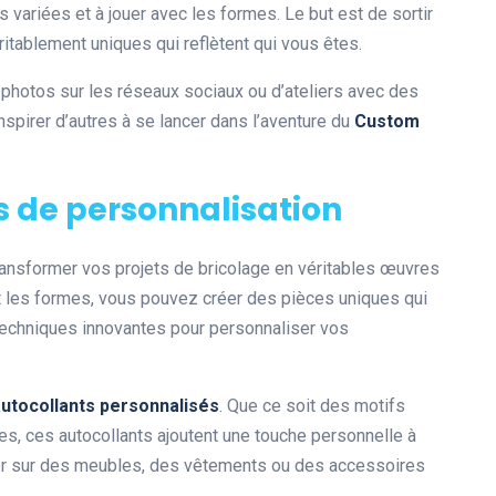
 variées et à jouer avec les formes. Le but est de sortir
itablement uniques qui reflètent qui vous êtes.
e photos sur les réseaux sociaux ou d’ateliers avec des
nspirer d’autres à se lancer dans l’aventure du
Custom
 de personnalisation
transformer vos projets de bricolage en véritables œuvres
 et les formes, vous pouvez créer des pièces uniques qui
 techniques innovantes pour personnaliser vos
utocollants personnalisés
. Que ce soit des motifs
tes, ces autocollants ajoutent une touche personnelle à
iquer sur des meubles, des vêtements ou des accessoires