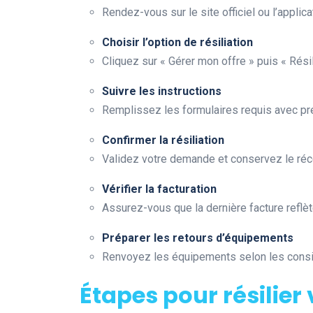
Rendez-vous sur le site officiel ou l’applic
Choisir l’option de résiliation
Cliquez sur « Gérer mon offre » puis « Résil
Suivre les instructions
Remplissez les formulaires requis avec pr
Confirmer la résiliation
Validez votre demande et conservez le ré
Vérifier la facturation
Assurez-vous que la dernière facture reflète
Préparer les retours d’équipements
Renvoyez les équipements selon les cons
Étapes pour résilie