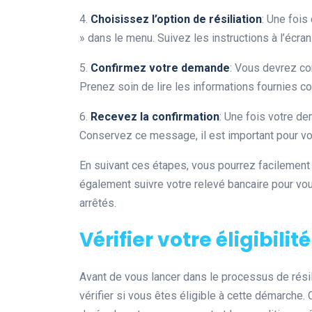
4.
Choisissez l’option de résiliation
: Une fois
» dans le menu. Suivez les instructions à l’écran
5.
Confirmez votre demande
: Vous devrez co
Prenez soin de lire les informations fournies con
6.
Recevez la confirmation
: Une fois votre de
Conservez ce message, il est important pour vo
En suivant ces étapes, vous pourrez facilement
également suivre votre relevé bancaire pour vo
arrêtés.
Vérifier votre éligibilité
Avant de vous lancer dans le processus de rési
vérifier si vous êtes éligible à cette démarche