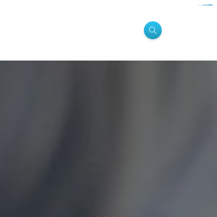
beyond.globalpranichealing.com/profile/
walterhanselbistro.com/menu
www.blackbrooks.co.uk/pricing
pafibengkuluutarakab.org
itsokaynottobeokay.com.au
thesolderingstation.com
www.promhotelsriccione.it
cabinet.edostate.gov.ng
www.bestforinteriors.nl
nagaad.org/contact/
library.iihs.co.in/journals/
www.leon.uml.edu.ni
mediallbrasil.med.br
link-bento4d.com
world.skanray.com
situs slot gacor
revista.undime.org.br
situs slot gacor
situs slot gacor
blog.actkm.org
watts.thor.edu
accesss.net
ensa.uit.ac.ma
newsusa.com
situs togel
situs togel
toto togel
nasasps.org
toto togel
situs togel
toto togel
toto togel
sydney night
situs slot
situs toto
toto slot
situs toto
situs gacor
situs toto
situs toto
situs toto
situs toto
pbumc.net
situs gacor
situs toto
situs slot
situs toto
situs gacor
situs slot
situs gacor
situs toto
toto slot
toto slot
situs slot
situs toto
situs toto
situs slot
slot gacor
situs toto
toto slot
situs toto
situs toto
situs toto
situs gacor
situs toto
situs toto
situs slot
situs toto
situs toto
situs toto
slot gacor
situs toto
situs toto
situs gacor
situs gacor
situs toto
situs toto
situs gacor
situs toto
situs toto
toto slot
situs toto
situs gacor
situs gacor
situs gacor
situs toto
situs gacor
situs gacor
situs toto
toto slot
situs toto
bento4d
bento4d
bento4d
bento4d
bento4d
bento4d
bento4d
bento4d
actkm.org
bento4d
bento4d
bento4d
momusi.org
bento4d
link slot
slot resmi
bento4d
link gacor
bento4d
bento4d
bento4d
bento4d
bento4d
bento4d
link gacor
bento4d
link slot
link slot
bento4d
bento4d
bento4d
bento4d
bento4d
link slot
bento4d
link slot
link slot
link slot
link gacor
link slot
link slot
link slot
link slot
mgpo.org
onhc.ca
fcvfc.org
toto
toto
toto
toto
toto
toto
toto
toto
toto
toto
toto
toto
toto
toto
toto
toto
toto