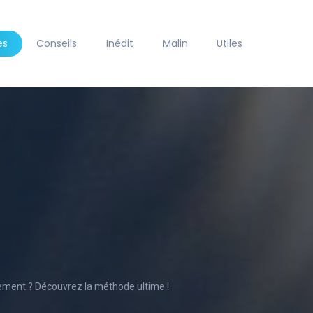
es
Conseils
Inédit
Malin
Utiles
ement ? Découvrez la méthode ultime !