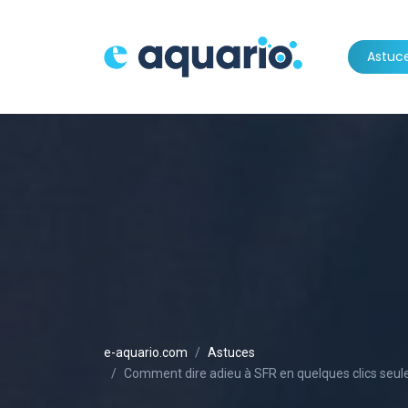
Astuc
e-aquario.com
Astuces
Comment dire adieu à SFR en quelques clics seul