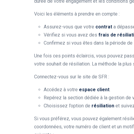
durée de votre engagement et les conditions gé
Voici les éléments à prendre en compte :
Assurez-vous que votre
contrat
a dépassé
Vérifiez si vous avez des
frais de résiliat
Confirmez si vous êtes dans la période de
Une fois ces points éclaircis, vous pouvez pass
votre souhait de résiliation. La méthode la plus 
Connectez-vous sur le site de SFR :
Accédez à votre
espace client
.
Repérez la section dédiée à la gestion de
Choisissez l’option de
résiliation
et suivez
Si vous préférez, vous pouvez également résilier
coordonnées, votre numéro de client et un motif