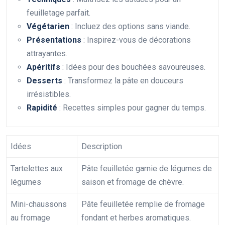
feuilletage parfait.
Végétarien
: Incluez des options sans viande.
Présentations
: Inspirez-vous de décorations
attrayantes.
Apéritifs
: Idées pour des bouchées savoureuses.
Desserts
: Transformez la pâte en douceurs
irrésistibles.
Rapidité
: Recettes simples pour gagner du temps.
Idées
Description
Tartelettes aux
Pâte feuilletée garnie de légumes de
légumes
saison et fromage de chèvre.
Mini-chaussons
Pâte feuilletée remplie de fromage
au fromage
fondant et herbes aromatiques.