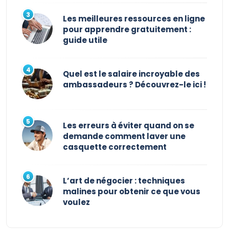
Les meilleures ressources en ligne
pour apprendre gratuitement :
guide utile
Quel est le salaire incroyable des
ambassadeurs ? Découvrez-le ici !
Les erreurs à éviter quand on se
demande comment laver une
casquette correctement
L’art de négocier : techniques
malines pour obtenir ce que vous
voulez