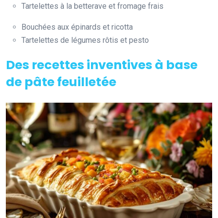
Tartelettes à la betterave et fromage frais
Bouchées aux épinards et ricotta
Tartelettes de légumes rôtis et pesto
Des recettes inventives à base
de pâte feuilletée