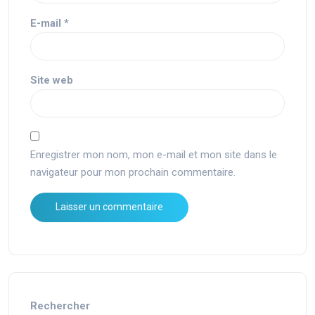
E-mail
*
Site web
Enregistrer mon nom, mon e-mail et mon site dans le
navigateur pour mon prochain commentaire.
Rechercher