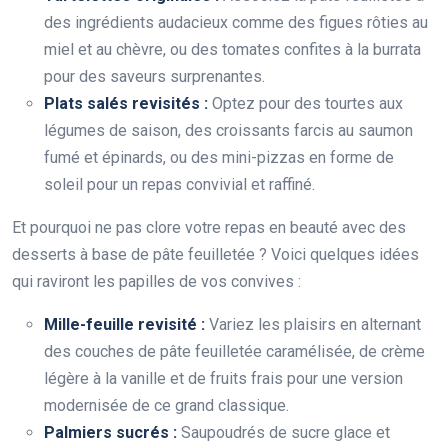
des ingrédients audacieux comme des figues rôties au
miel et au chèvre, ou des tomates confites à la burrata
pour des saveurs surprenantes.
Plats salés revisités :
Optez pour des tourtes aux
légumes de saison, des croissants farcis au saumon
fumé et épinards, ou des mini-pizzas en forme de
soleil pour un repas convivial et raffiné.
Et pourquoi ne pas clore votre repas en beauté avec des
desserts à base de pâte feuilletée ? Voici quelques idées
qui raviront les papilles de vos convives :
Mille-feuille revisité :
Variez les plaisirs en alternant
des couches de pâte feuilletée caramélisée, de crème
légère à la vanille et de fruits frais pour une version
modernisée de ce grand classique.
Palmiers sucrés :
Saupoudrés de sucre glace et