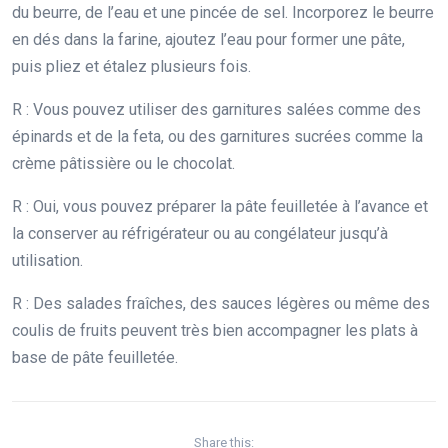
du beurre, de l’eau et une pincée de sel. Incorporez le beurre
en dés dans la farine, ajoutez l’eau pour former une pâte,
puis pliez et étalez plusieurs fois.
R : Vous pouvez utiliser des garnitures salées comme des
épinards et de la feta, ou des garnitures sucrées comme la
crème pâtissière ou le chocolat.
R : Oui, vous pouvez préparer la pâte feuilletée à l’avance et
la conserver au réfrigérateur ou au congélateur jusqu’à
utilisation.
R : Des salades fraîches, des sauces légères ou même des
coulis de fruits peuvent très bien accompagner les plats à
base de pâte feuilletée.
Share this: