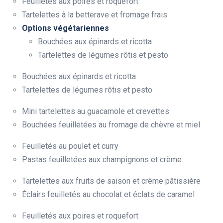
Feuilletés aux poires et roquefort
Tartelettes à la betterave et fromage frais
Options végétariennes
Bouchées aux épinards et ricotta
Tartelettes de légumes rôtis et pesto
Bouchées aux épinards et ricotta
Tartelettes de légumes rôtis et pesto
Mini tartelettes au guacamole et crevettes
Bouchées feuilletées au fromage de chèvre et miel
Feuilletés au poulet et curry
Pastas feuilletées aux champignons et crème
Tartelettes aux fruits de saison et crème pâtissière
Éclairs feuilletés au chocolat et éclats de caramel
Feuilletés aux poires et roquefort