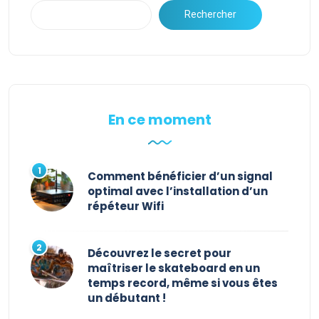
Rechercher
En ce moment
Comment bénéficier d’un signal
optimal avec l’installation d’un
répéteur Wifi
Découvrez le secret pour
maîtriser le skateboard en un
temps record, même si vous êtes
un débutant !