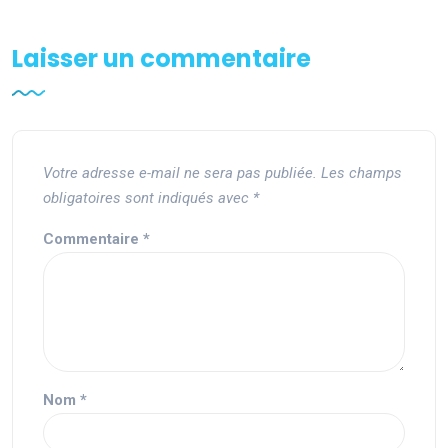
Laisser un commentaire
Votre adresse e-mail ne sera pas publiée.
Les champs
obligatoires sont indiqués avec
*
Commentaire
*
Nom
*