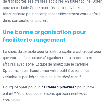
de transporter ses affaires scolaires en toute facilité. Opter
pour un cartable Spiderman, c’est allier style et
fonctionnalité pour accompagner efficacement votre enfant
dans son quotidien scolaire.
Une bonne organisation pour
faciliter le rangement
Le choix du cartable pour la rentrée scolaire est crucial pour
que votre enfant puisse s’organiser et transporter ses
affaires avec style. Et quoi de mieux que le cartable
Spiderman pour transformer votre petit écolier en un
véritable super-héros de la cour de récréation ?
Pourquoi opter pour un
cartable Spiderman
pour votre
enfant ? Voici quelques raisons qui pourraient vous
convaincre :