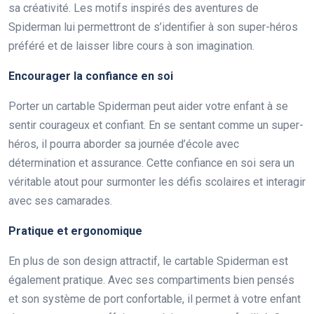
sa créativité. Les motifs inspirés des aventures de
Spiderman lui permettront de s’identifier à son super-héros
préféré et de laisser libre cours à son imagination.
Encourager la confiance en soi
Porter un cartable Spiderman peut aider votre enfant à se
sentir courageux et confiant. En se sentant comme un super-
héros, il pourra aborder sa journée d’école avec
détermination et assurance. Cette confiance en soi sera un
véritable atout pour surmonter les défis scolaires et interagir
avec ses camarades.
Pratique et ergonomique
En plus de son design attractif, le cartable Spiderman est
également pratique. Avec ses compartiments bien pensés
et son système de port confortable, il permet à votre enfant