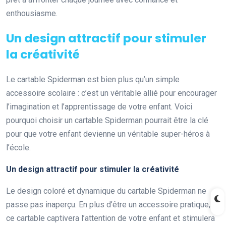
enthousiasme.
Un design attractif pour stimuler
la créativité
Le cartable Spiderman est bien plus qu’un simple
accessoire scolaire : c’est un véritable allié pour encourager
l’imagination et l’apprentissage de votre enfant. Voici
pourquoi choisir un cartable Spiderman pourrait être la clé
pour que votre enfant devienne un véritable super-héros à
l’école.
Un design attractif pour stimuler la créativité
Le design coloré et dynamique du cartable Spiderman ne
passe pas inaperçu. En plus d’être un accessoire pratique,
ce cartable captivera l’attention de votre enfant et stimulera