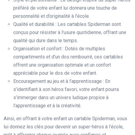
préféré de votre enfant lui donnera une touche de
personnalité et d’originalité à l’école.
Qualité et durabilité : Les cartables Spiderman sont
conçus pour résister à l’usure quotidienne, offrant une
qualité qui dure dans le temps.
Organisation et confort : Dotés de multiples
compartiments et d’un dos rembourré, ces cartables
offrent une organisation optimale et un confort
appréciable pour le dos de votre enfant.
Encouragement au jeu et à l’apprentissage : En
s’identifiant à son héros favori, votre enfant pourra
s’immerger dans un univers ludique propice à
l’apprentissage et à la créativité.
Ainsi, en offrant à votre enfant un cartable Spiderman, vous
lui donnez les clés pour devenir un super-héros à l’école,
prêt à affronter chaque journée avec confiance et