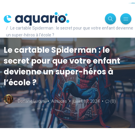
lawrencehealthcenter.com
pafibulelengkab.org
thepubtheatre
hsddonline.com
daftar bento4d
daftar bento4d
link slot gacor
link slot gacor
slot gacor hari ini
slot thailand
slot gacor hari ini
rtp slot online
togel online
togel online
togel online
togel online
bandar togel
bandar togel
togel online
bandar togel
bandar togel
bandar togel
bandar togel
bandar togel
bandar togel
bandar togel
bandar togel
togel online
bandar togel
bandar togel
bandar togel
togel online
toto togel
situs togel
toto togel
situs togel
toto togel
slot online
situs togel
toto togel
toto togel
slot online
toto togel
slot online
slot online
toto togel
toto togel
slot online
toto togel
situs togel
toto togel
toto togel
situs togel
toto togel
situs togel
slot online
toto togel
toto togel
toto togel
situs togel
slot online
slot online
toto slot
sydney night
situs slot
slot gacor
toto slot
situs toto
situs slot
slot gacor
situs slot
situs toto
toto slot
situs gacor
toto slot
situs toto
toto slot
baselyne.io
toto slot
situs slot
toto slot
slot gacor
situs gacor
situs slot
situs gacor
toto slot
situs toto
situs toto
toto slot
toto slot
toto slot
toto slot
toto slot
toto slot
situs slot
slot gacor
situs slot
situs gacor
bento4d
bento4d
link slot
link slot
link slot
link gacor
slot resmi
link slot
link slot
link slot
link slot
slot777
bento4d
link slot
link gacor
slot resmi
slot resmi
link gacor
link gacor
rtp slot
togel
slot
toto
slot
toto
toto
e-aquario.com
Astuces
Le cartable Spiderman : le secret pour que votre enfant devienne
un super-héros à l’école ?
Le cartable Spiderman : le
secret pour que votre enfant
devienne un super-héros à
l’école ?
Doriane Lucus
Astuces
juillet 17, 2024
(0)