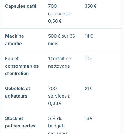
Capsules café
700
350 €
0
capsules à
0,50 €
Machine
500 € sur 36
14 €
0
amortie
mois
Eau et
1 forfait de
10 €
0
consommables
nettoyage
d’entretien
Gobelets et
700
21 €
0
agitateurs
services à
0,03 €
Stock et
5 % du
18 €
0
petites pertes
budget
capsules