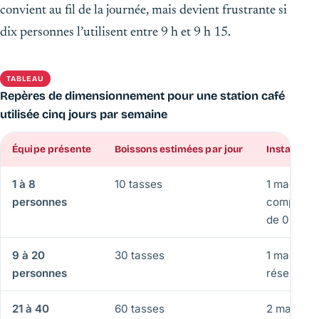
convient au fil de la journée, mais devient frustrante si
dix personnes l’utilisent entre 9 h et 9 h 15.
TABLEAU
Repères de dimensionnement pour une station café
utilisée cinq jours par semaine
Équipe présente
Boissons estimées par jour
Installatio
1 à 8
10 tasses
1 machine
personnes
compacte,
de 0,7 L
9 à 20
30 tasses
1 machine
personnes
réservoir 
21 à 40
60 tasses
2 machine