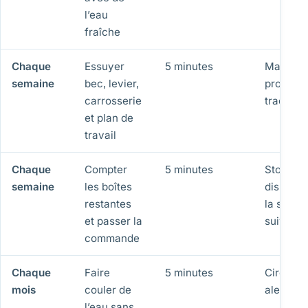
l’eau
fraîche
Chaque
Essuyer
5 minutes
Machine
semaine
bec, levier,
propre e
carrosserie
traces l
et plan de
travail
Chaque
Compter
5 minutes
Stock
semaine
les boîtes
disponib
restantes
la semai
et passer la
suivante
commande
Chaque
Faire
5 minutes
Circuit r
mois
couler de
alerte r
l’eau sans