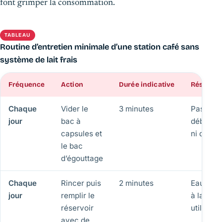
font grimper la consommation.
TABLEAU
Routine d’entretien minimale d’une station café sans
système de lait frais
Fréquence
Action
Durée indicative
Résultat 
Chaque
Vider le
3 minutes
Pas de
jour
bac à
déborde
capsules et
ni d’ode
le bac
d’égouttage
Chaque
Rincer puis
2 minutes
Eau disp
jour
remplir le
à la pre
réservoir
utilisati
avec de