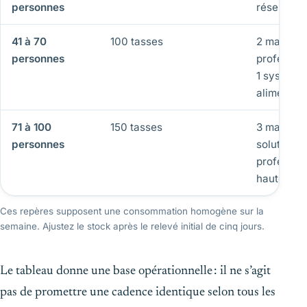
personnes
réservoir 
41 à 70
100 tasses
2 machin
personnes
professio
1 système
alimentat
71 à 100
150 tasses
3 machine
personnes
solution
professio
haute ca
Ces repères supposent une consommation homogène sur la
semaine. Ajustez le stock après le relevé initial de cinq jours.
Le tableau donne une base opérationnelle : il ne s’agit
pas de promettre une cadence identique selon tous les